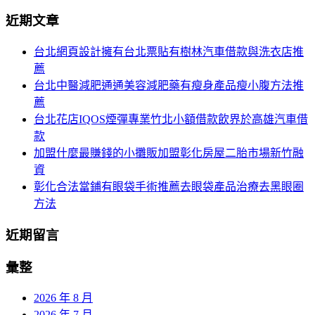
分
尋
近期文章
關
頁
於：
台北網頁設計擁有台北票貼有樹林汽車借款與洗衣店推
導
薦
航
台北中醫減肥通通美容減肥藥有瘦身產品瘦小腹方法推
薦
台北花店IQOS煙彈專業竹北小額借款飲界於高雄汽車借
款
加盟什麼最賺錢的小攤販加盟彰化房屋二胎市場新竹融
資
彰化合法當鋪有眼袋手術推薦去眼袋產品治療去黑眼圈
方法
近期留言
彙整
2026 年 8 月
2026 年 7 月