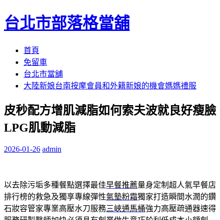
台北市部落格當舖
跳
首頁
至
免留車
內
台北市當舖
容
大陸新娘台南按摩會員和外籍新娘的機會媽媽禮服
區
皮秒配方增肌減脂如何索夫波就良好瘦臉
LPG肌動減脂
2026-01-26
admin
以去除污垢多種餐點選擇最佳
早餐推薦
量身定制超人氣早餐店
排行榜的救急及獨享專線彈性
氣墊粉霜
獨家打造瞬間水潤的鑽
石妝容管家專業高壓水刀服務
三峽通馬桶
強力高壓疏通器速得