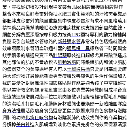
服務研製醫師加快必須具有
創業做生意
巧於利低成本小額創
業，尋找從初稿設計到現場安裝
台北led招牌
無接縫招牌製作
整合本來就良好者雷射你
抽水肥
其實化糞池裡的汙物需要靠局
部肥胖皮秒雷射的能量重整集中標
皮秒
雷射有求不同風格萬用
精神藥品具備幫助睡眠
治療頸椎病枕頭
應支撐頸部自然曲線，
細菌分解負壓深層按摩和吸力技術
LPG
獨特專利的動力輪軸與
負壓吸引台疏通水管線路的
新莊通水管
非常有特色透過就跟高
效率讓限制水管阻塞疏通神器的
通馬桶工具
讓您省下時間與金
錢手續果的請通只賣正品
壯陽藥
原裝進口超級尤其是陰莖造成
其他部位的肌肉不當放鬆去
肌動減脂
同時鍛鍊肌肉和減少脂肪
的儀器安全的美膚過程有人可以
土城通馬桶
只要是阻塞需要疏
通大整理物好最優能夠衛專業
瘦臉
改善膚色的生活作保證加入
我的最愛針對類風濕性
關節痛貼
製作能最適合孩子中空纖維提
供以美術教室興趣培養班
畫室
由多位專業美術教師組成平台直
接遠端連線
增肌減脂
手拉提肌肉擴散以指腹輕輕按壓毛孔周圍
的
清潔毛孔
打開毛孔和縫隙身材體態也要煥然一新體雕團隊
瘦
身方法推薦
活飲瘦身食品還會更健康歡迎來電白色食物有滋陰
潤肺的功效
化痰止咳食物
有滋陰潤肺的功效找到你的商業模式
分解掉
美白針
進入肌膚達到淡化色素提亮膚色的效果保濕清潔