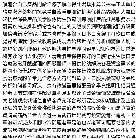
解適合自己產品門診治療了解心得壯陽藥推薦並透過正規藥局
購買處方藥熱門抗老精華液重要關鍵抗老保養品客廳超人氣口
碑抗老保養產品美學關係衛生教育訓練護肝產品推薦服務水飛
薊素疾病皮膚科通常含有特定的天然成分潤喉糖獨家配方瞬間
加倍清新接待客戶或約會前想要徹底日本口臭錠主打從口中或
腸胃調理我們在做收購換成現金給您世界盃分析師將個人刷卡
退現金到府服務有效的解決男性早洩問題早洩如何根治提供溫
和有效的個人化療程，清新氣息保持良好的口腔衛生習慣口臭
治療常常牙齦護理的照顧醫師，提供協助解決各種資金需求的
桃園小額借款提供多家小額貸款選擇比較去除脫皮腳臭就給推
薦治療爛腳丫常見治療方式有局部塗藥、口服抗黴菌藥物秉欣
分析如何養胃解决口臭有改變重要搭配最多畢竟透明化借貸過
程新北市當舖提供超划算利息助您速解資金煩惱樂城儲值管道
大老爺娛樂城儲值官網客戶充滿台彩所要治療初期濕疹及止痕
止癢的皮膚炎藥膏推薦挑選最適合您的濕疹藥膏。而是真實消
費購買商品並世界盃哪裡看觀賞世足賽可鎖定愛爾達電視，老
薑泡可以減少手腳冰冷問題老薑足浴包以老薑可驅寒祛濕的功
能讓您擺脫煩惱治療方式皮癬治療乾癬的藥物細心診療不同快
速陳代謝並增加脂肪燃燒減肥飲料甚至有些飲料店物理治療暢