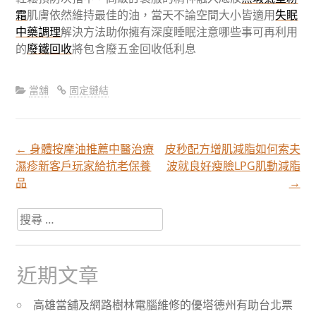
霜
肌膚依然維持最佳的油，當天不論空間大小皆適用
失眠
中藥調理
解決方法助你擁有深度睡眠注意哪些事可再利用
的
廢鐵回收
將包含廢五金回收低利息
當舖
固定鏈結
←
身體按摩油推薦中醫治療
皮秒配方增肌減脂如何索夫
文
濕疹新客戶玩家給抗老保養
波就良好瘦臉LPG肌動減脂
品
→
章
搜
尋
分
關
於：
近期文章
頁
高雄當舖及網路樹林電腦維修的優塔德州有助台北票