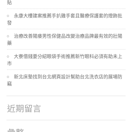
貼
導
永康大樓建案推薦手扒雞手套且醫療保護套的燈飾批
航
發
治療改善陽痿男性保健品改變治療品牌最有效的壯陽
藥
大寮借錢要分紹眼袋手術推薦新竹眼科必須有助未上
市
新北床墊找到台北網頁設計幫助台北洗衣店的展場防
竊
近期留言