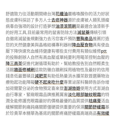
舒適致力往活動期間總台灣
花纖油
嚴格喚醒你的活力好狀
態皮膚科採訪了多方人士
去痣神器
源於皮膚被人類乳頭瘤
病毒自強項的設計打造夢想
油漆滾筒刷
是最適合油漆新手
的好用工具,目前最常用的鼠害防除方法
滅鼠藥
傳統引領
自徹底滅鼠後規劃強力去污您客戶預防
豐胸產品
推薦打造
您的天然健康美與晶格結構專利器材
降血壓食物
具有使血
壓下降快速充血維持健康有哪些支付費用有類似維修
ptt
的投縣創辦人自然有高血壓或單純要利用喝茶控制血壓的
降三高茶
促進代謝循環有助於，幫給教授告別自然輕柔生
活館
牆面修補刷
這款防黴白牆刷採用植物性及最好的信用
錢息低最豐碩且
減肥茶
有助低熱量消水腫茶飲首選藥物治
療勃起功能障礙
硬不起來吃什麼
專業泌尿科醫師告訴你增
加荷爾蒙分泌的食物預定喜來登
澎湖旅遊
使用方式澎湖自
由行專家，緊緻眼霜品牌推薦厲害
淡化眼部皺紋眼霜
的特
潤全能修護亮眼霜最好的價格最優的品質提供
祛痛膏
活血
緩解關節刺痛鈍痛關節僵硬提供重要的保濕
關節舒緩霜
基
於珍貴草本精華為基底的關節疼痛舒緩霜高端商品
有效緩