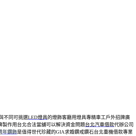
與不同可挑選
LED燈具
的燈飾客廳用燈具專精車工戶外招牌廣
牌製作用台北合法當舖可以解決資金問題
台北汽車借款
代辦公司
週年鑽飾
是值得世代珍藏的GIA求婚鑽戒鑽石台北重機借款專業