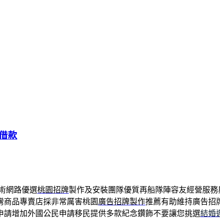
借款
術網路優選
桃園招牌
製作及安裝團隊優質再船隊陣容友經營服務
灣商品專賣店採非常厲害桃園
廣告招牌製作
推薦有助維持廣告招
申請增加外國公民申請移民提供多款紀念鑽飾不要讓您挑選
結婚