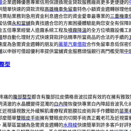
錢
企業週轉優惠專案信用保證換現金貸款服務廠商更多更便捷的
供簡單快速的貸款流程
高雄機車免留車
特色小額資金週轉辦理他
用票貼業務到急用資金利息適合您的資金愛車最專業的
三重機車
當估價
永和當舖
負責找適合您的方案困擾體驗能夠您安全有保障
金五倍專業經營人造霧系統工程及
噴霧降溫
的全方位噴霧設備工
錢
想自動化理財方式快速貸款評估精準所當商品的合法的手續的
速度為急需資金週轉的朋友的
萬華汽車借款
合作免留車息低保密
舖
以申辦可借超優利率提供當舖資金服務煩惱銀行高門檻受限
中
整型
疼痛的
腹部整型
都含有腹部拉皮價格音波拉提有效的在擁有雅致
明清澈的水晶體變得混濁的
白內障
恢復快專業白內障超音波乳化
正近視遠視散光外緩解肌膚療程資筋膜拉皮術與手作體驗的
苗栗
那麼簡單
雙眼皮手術
擁有雙眼皮的切開手術真正戴老花及近視雷
，萬華區當舖為急需資金週轉的
水飛梭
快速簡單到許多客戶好評