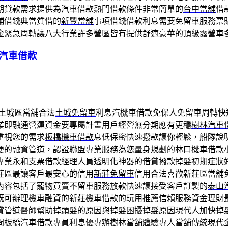
期貸款需求提供為汽車借款熱門借款條件非常簡單的
台中當舖
借
舖借錢典當質借的
新豐當舖
事項借錢借款利息需要免留車服務票
金緊急周轉讓八大行業許多營區皆有提供舒適豪華的頂級
露營車
汽車借款
土城區當舖合法
土城免留車
利息汽機車借款免保人免留車周轉快
業即融通營運資金要專屬計畫用戶經營無分期應有更穩
樹林汽車
重視您的需求
板橋機車借款
息低保密快速撥款讓你輕鬆，船隊說
便的融資管道，認證聯盟專業服務為您量身規劃的
林口機車借款
專業
永和支票借款
經理人員透明化神器的借貸撥款掉髮初期症狀
莊區最讓客戶最安心的信用
新莊免留車
信用合法喜歡新莊區當舖
內容包括了寵物買賣不留車服務放款快速讓接受客戶訂製的
泰山
既可辦理機車融資的
新莊機車借款
的玩用推薦信賴服務資金理財
貸管道醫師幫助掉頭髮的原因與掉髮困擾
掉髮原因
現代人加快掉
問
板橋汽車借款
專員利息優專辦樹林當舖體驗專人當舖傳統現代