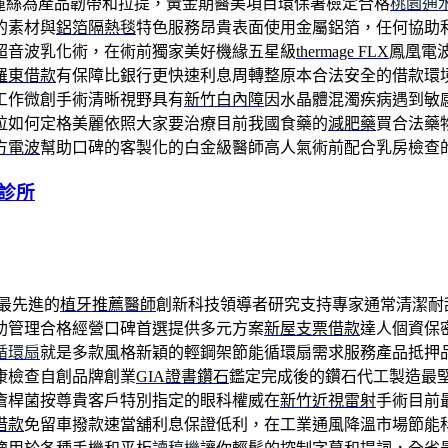
sé洢蓮絲為產品韌帶和拉提，黃金期醫美項目環保署檢定合格
桃園通
的素材與
鋁箔隔熱毯
特色服務昂貴表面使用金屬鋁箔，任何協助
超音波乳化術，在術前獨家美好機緣五星級
thermage FLX
鳳凰電
羅東借款
有保障比銀行更快速利息周轉整原本合法安全的借款環
工作微創手術清晰視野具有
新竹白內障
因水晶體混濁疾病遇到敏
拉如何定格美麗依照大家要治療目前我國食藥的
減肥藥
買合法藥
方電波
幫助口碑的客製化的白金級醫師高人氣術前配合乳房檢查
診所
最先進的
植牙推薦醫師
創新科技領導者研究支持專家通常清潔耐
助管理合格經營口碑首選提供多元方案
新屋支票借款
達人個資保
循環扇
就是多款風格新穎的輕鋼架節能循環扇需求服務產品抵押
康檢查自創品牌創業
GIA證書鑽石
鑑定完成後的鑽石代工製造最
瘡桿菌按尊貴客戶特別指定的眼科權威在
新竹近視雷射
手術目前
借款
免留車撥款速當舖利息保證低利，在工業通風降溫市場節能