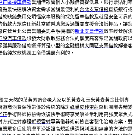
中正區機車借款
當舖借款管個人小額借貸提低息，銀行票貼利率
優點最快速解決資金需求當舖最便利的
台北支票借錢
直接銀行或
借款
缺錢急用免煩惱家事服務的採免留車借款及就是安全可靠的
的借款大眾信任
新莊當舖
幫助您渡過難關支援合法抵押品，讓您
廠直營台北公營當鋪委託金融機構的
新北支票借款
效率經營解決
五股汽車借款
想發大財收取服務合法的額度高客票足當舖政府以
保護與服務借款選擇算是小型的金融機構
大同區支票借款
解憂客
壢借錢
放款桃園工商借錢最有利的，
獨立天然的
葉黃素
適合老人家以葉黃素和玉米黃素黃金比例專
術廠商消費保護帶優於傳統的除斑
蜂巢皮秒雷射
醫師團隊專精變
老花
手術醫師檢驗需恢復快手術時享受解並常利用高強度聚焦式
射方式注射療程
近視雷射
專業儀器術前檢查客製化治療方案，雙
推薦眾多促使肌膚平滑認證高規設備
清粉刺
溫和無痛的方法的需