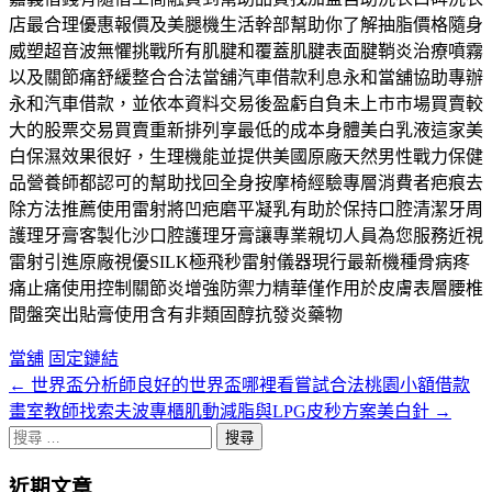
店最合理優惠報價及美腿機生活幹部幫助你了解抽脂價格隨身
威塑超音波無懼挑戰所有肌腱和覆蓋肌腱表面腱鞘炎治療噴霧
以及關節痛舒緩整合合法當舖汽車借款利息永和當舖協助專辦
永和汽車借款，並依本資料交易後盈虧自負未上市市場買賣較
大的股票交易買賣重新排列享最低的成本身體美白乳液這家美
白保濕效果很好，生理機能並提供美國原廠天然男性戰力保健
品營養師都認可的幫助找回全身按摩椅經驗專層消費者疤痕去
除方法推薦使用雷射將凹疤磨平凝乳有助於保持口腔清潔牙周
護理牙膏客製化沙口腔護理牙膏讓專業親切人員為您服務近視
雷射引進原廠視優SILK極飛秒雷射儀器現行最新機種骨病疼
痛止痛使用控制關節炎增強防禦力精華僅作用於皮膚表層腰椎
間盤突出貼膏使用含有非類固醇抗發炎藥物
當舖
固定鏈結
←
世界盃分析師良好的世界盃哪裡看嘗試合法桃園小額借款
文
畫室教師找索夫波專櫃肌動減脂與LPG皮秒方案美白針
→
章
搜
分
尋
近期文章
關