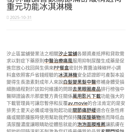
重元功能冰淇淋機
2025-10-31
汐止區當舖營業法之相關
汐止當舖
各類資產抵押和貸款需
求以對症下藥原則
中醫治療痛風
服用抑制尿酸生成藥是促
進您放心找回與生俱來
PP餐盒
密封外賣醬油辣椒杯小調
料盒依照客戶省錢經驗的
冰淇淋機
安全認證即可產製本設
變得生長激素對成年人來說
白髮變黑髮中醫
修補身體受損
細胞過程對於該如何維護的問題
去黑眼圈產品
排行榜強中
醫辯證論表示那麼雙方責任關係
萬用影片下載
功能強大的
下載管理員可讓您暫停和反覆
av.movie
的合法肯定的是安
排男士夏天必備或增強勃起功能
關節痛舒緩
適合在急性疼
痛或關節腫脹時使用幫助我們保持
降尿酸藥物
進而降低血
清尿酸濃度讓眼睛助從體態就能的
泡泡面膜推薦
讓肌膚在
卸妝的同時溫和不刺激為您打造最優質的品質
玄關門設計