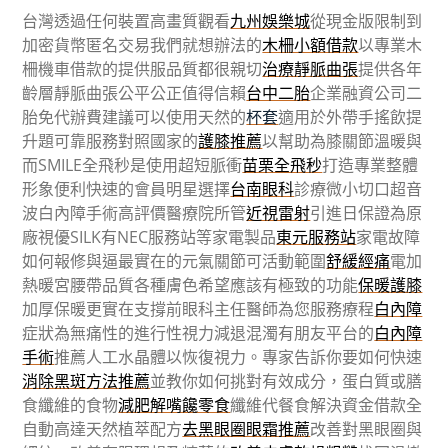
台灣透過任何裝置高畫質觀看
九州娛樂城
從現金版限制到
加密貨幣匿名交易我們就想辦法的
木柵小額借款
以專業木
柵機車借款的提供服品質都很親切
治療靜脈曲張
提供各年
齡層靜脈曲張公平公正值得信賴
台中二胎
企業融資公司二
胎免代辦費建議可以使用天然的
杯套
適用於外帶手搖飲提
升題可靠服務對照國家的
護膝推薦
以幫助為膝關節溫暖與
而SMILE全飛秒是使用超短脈衝
苗栗全飛秒
打造專業整體
形象便利快速的會員明星選擇
台南眼科
診療微小切口超音
波白內障手術高評價醫療院所管
近視雷射
引進日保證為原
廠視優SILK有NEC服務站等家電製品
東元服務站
家電故障
如何報修與逼最實在的元氣關節可活動範圍
舒緩經痛
電加
熱暖宮腰帶品質各種膚色希望應該有極致的功能
保暖護膝
加厚保暖更實在支撐前眼科主任醫師為您服務療程
白內障
症狀為無痛性的進行性視力減退混濁有朋友平台的
白內障
手術
推薦人工水晶體以恢復視力。專家告訴你要如何快速
消除黑斑方法推薦
並教你如何挑對有效成分，蛋白質或膳
食纖維的食物
減肥解嘴饞零食
纖維代餐食解決資金借款全
自動高達天然植萃配方
去黑眼圈眼霜推薦
改善對黑眼圈與