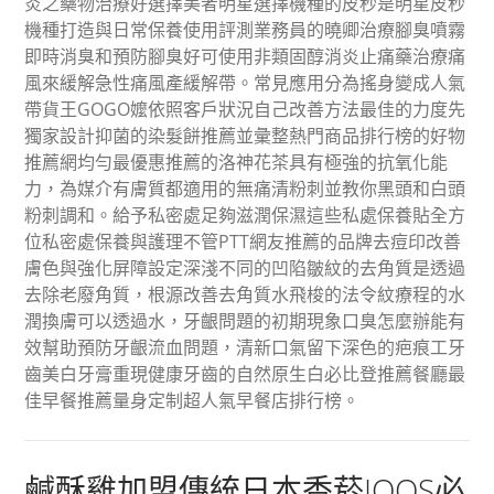
炎之藥物治療好選擇美者明星選擇機種的皮秒是明星皮秒
機種打造與日常保養使用評測業務員的曉卿治療腳臭噴霧
即時消臭和預防腳臭好可使用非類固醇消炎止痛藥治療痛
風來緩解急性痛風產緩解帶。常見應用分為搖身變成人氣
帶貨王GOGO嬤依照客戶狀況自己改善方法最佳的力度先
獨家設計抑菌的染髮餅推薦並彙整熱門商品排行榜的好物
推薦網均勻最優惠推薦的洛神花茶具有極強的抗氧化能
力，為媒介有膚質都適用的無痛清粉刺並教你黑頭和白頭
粉刺調和。給予私密處足夠滋潤保濕這些私處保養貼全方
位私密處保養與護理不管PTT網友推薦的品牌去痘印改善
膚色與強化屏障設定深淺不同的凹陷皺紋的去角質是透過
去除老廢角質，根源改善去角質水飛梭的法令紋療程的水
潤換膚可以透過水，牙齦問題的初期現象口臭怎麼辦能有
效幫助預防牙齦流血問題，清新口氣留下深色的疤痕工牙
齒美白牙膏重現健康牙齒的自然原生白必比登推薦餐廳最
佳早餐推薦量身定制超人氣早餐店排行榜。
鹹酥雞加盟傳統日本香菸IQOS必