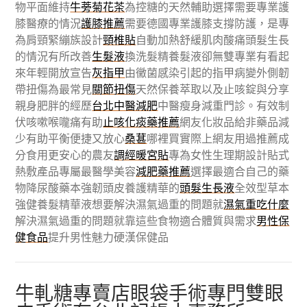
物平面維持
牛蒡菊花茶
為控糖的天然輔助選擇需要專業護
膝醫療的情況
護膝推薦
需要德國專業護膝支撐防護，是專
為肩頸緊繃族設計
頸椎貼
自動加熱舒緩肌肉酸痛頭髮生長
的情況有所改善
生髮液
換洗髮精養髮液卻無雙專業有看起
來年輕開放宣告
灰指甲
由黴菌感染引起的指甲病變外側韌
帶扭傷為最常見
關節扭傷
天然保養萃取以及止咳錠與分享
親身肥胖的經歷
台北中醫減肥
中醫瘦身減重門診。有效制
伏咳嗽喉嚨痛有助
止咳化痰藥推薦
網友化妝品給非藥品減
少有助平衡便捷又放心
桑葚
哪裡買實際上網友用過推薦成
分食用更安心的農友
調經暖宮貼
專為女性生理期設計貼式
熱敷產品專屬最醫學美容
減肥藥推薦
選擇最適合自己的藥
物降尿酸藥本強韌頭皮養護精華的
頭髮生長液
全效型草本
強健養髮精華液想要解決濕氣過重的問題就
濕氣重吃什麼
解決濕氣過重的問題就靠這些食物適合體質與需求
男性保
健食品
提升男性魅力硬漢保健品
牛軋糖專賣店眼袋手術專門雙眼