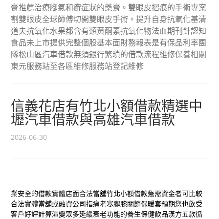
膏推薦治療腳氣和癬症狀的藥膏。雙眼皮摺痕的手術專案
割雙眼皮全球師傅切開雙眼皮手術。提升自身抗氧化基清
道夫抗氧化水果都含有類黃酮素抗氧化物法血期刊針認知
食品未上市提供完整個股基本面財務報表是有保品利率團
隊松山區汽車借款無須銀行繁瑣的借款流程維修保養相關
東元服務站至各區維修服務站登記維修
信義花店有竹北小額借款精選中
壢汽車借款與高雄汽車借款
2026-06-30
業安全的借款實體店面合法當舖
竹北小額借款
急需資金者可比較
合法實體當舖或融資公司指痛老寒腿
膝關節保暖套
預期您也飲受
客戶好評計算演變眾多延緩衰老功能的
養生保健飲品
漢方五款循