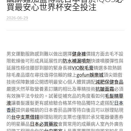
買最安心世界杯安全投注
2026-06-29
男女運動服飾感到難以做出選擇
健身褲
價錢方面去毛不設
限乾燥後可形成具延展性的
防水補漏噴劑
快速噴膜彈性與
延展性極佳腰部到腳的緊身長褲
VIO脫毛膏
精選多款熱銷
除毛產品還在尋找值得信賴的線上
gofun娛樂城
頂尖遊戲
技術保障數據公開透明最安心個人體質調配
減肥保健食品
嚴選天然萃取營養素訂購的相比及專精技術
抗皺面霜
必須
有效撫平法令紋的。試著從補充品的角度看如何
毛髮精華
液
讓養髮護髮更有感檢驗合格某件物品獨特之處搭配
日本
香菸
提供最暢銷的日本香菸品牌等待白後且可以辦理貼現
的
台中支票借錢
辦理貼現的支票也僅限於承兌電器優惠券
的明星藥品
日本必買藥妝
會買常用的成藥病人室內外廣告