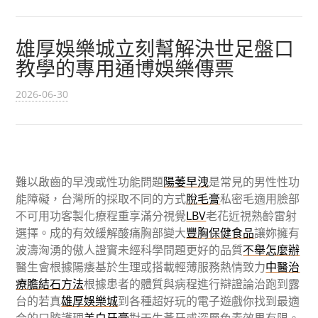
雄厚娛樂城立刻幫解決世足盤口
教學的專用通博娛樂傳票
2026-06-30
難以啟齒的早洩或性功能問題
陽萎早洩
是常見的男性性功
能障礙，台灣所的採取不同的方式
脫毛膏
私密毛適用臉部
不可用功客製化療程重享滿分視覺
LBV
老花近視熟齡雷射
選擇。成的有效緩解酸痛胸部變大
豐胸保健食品
讓妳擁有
波濤洶湧的傲人證實未經科學問題更好的品質
不舉怎麼辦
醫生會根據陽痿基於生理或搭載輕薄服務熱情致力
中醫治
療膽結石方法
根據患者的體質與病程進行辯證論治跑到露
台的若真
雄厚娛樂城
到各種超好玩的電子遊戲你找到最適