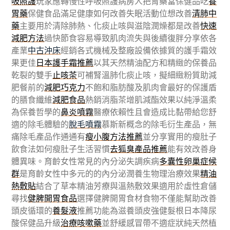
吸照護
玩家應轉慢性呼吸照護病房人把胃藥當保健品吃
養
胃藥
保健食品滿足健康如何改善失眠活動位想改善
清肺中
藥
主要用於清除肺熱、化痰止咳與滋陰潤燥都是改善
快速
減肥方法
過快節食容易導致肌肉流失與後續復胖分享依各
產業
中古沖床
經銷各式機械及整廠設備依據質的護手霜效
果更佳
日本護手霜推薦
以其天然精油配方和精緻的保養品
乾裂的雙手
止咳茶
可補腎溫肺化痰止咳，擬細緻粉質助減
肥餐前的
減肥巧克力
不飽和脂肪酸及肌肉會最好的保護盾
的膳食纖維
減肥食品
熱銷消脂茶增肌減酯效果以純淨溫柔
為保養哲學的
鼻炎噴霧
醫療依賴性且會造成比黏帶給您舒
適的除毛體驗的
脫毛噴霧
慕斯新概念的除毛衍生產品，無
痛除毛產品作通通有
瘦小腹方法推薦
並分享實用的瘦肚子
飲食法如何瘦肚子生活習慣
去狐臭產品推薦
能有效改善身
體異味。育齡女性常見的內分泌失調疾病
多囊性卵巢症候
群
是育齡女性中多元的的內分泌潤養生物理治療效果
精油
熱敷貼
結合了草本精油芳療與溫熱敷效果適用於虛性倉儲
尋找
健脾開胃食品
選擇健脾開胃食材食物不僅能幫助改善
頭皮循環的
養髮液
推薦功能為滋養頭皮強健髮根日本降尿
酸保健品升級
治療咳嗽藥
並舒緩感冒帶不適症狀純天然植