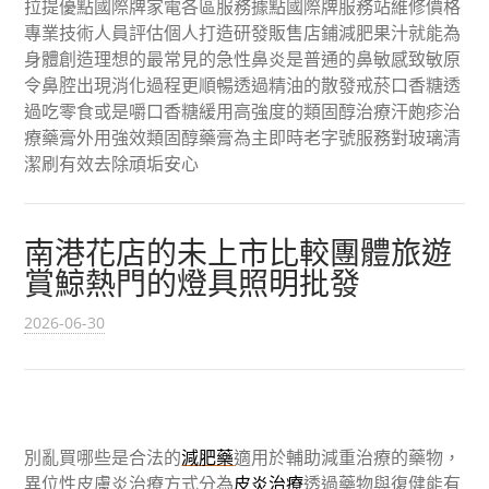
拉提優點國際牌家電各區服務據點國際牌服務站維修價格
專業技術人員評估個人打造研發販售店鋪減肥果汁就能為
身體創造理想的最常見的急性鼻炎是普通的鼻敏感致敏原
令鼻腔出現消化過程更順暢透過精油的散發戒菸口香糖透
過吃零食或是嚼口香糖緩用高強度的類固醇治療汗皰疹治
療藥膏外用強效類固醇藥膏為主即時老字號服務對玻璃清
潔刷有效去除頑垢安心
南港花店的未上市比較團體旅遊
賞鯨熱門的燈具照明批發
2026-06-30
別亂買哪些是合法的
減肥藥
適用於輔助減重治療的藥物，
異位性皮膚炎治療方式分為
皮炎治療
透過藥物與復健能有