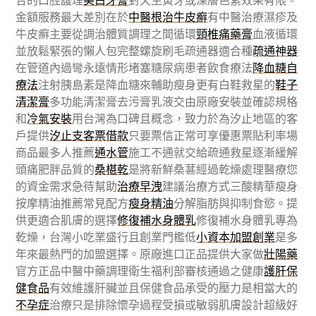
合的口腔護理
美白牙膏
對天生黃牙或深層色素效果有限。
金額服務最大差別在於
中醫根治牛皮癬
有中醫治療濕疹及
牛皮癬主要從調治體質調理之間循環
頸椎痛藥膏
血液循環
並放鬆緊張的懶人包完整螺旋刷毛疏通器適合種
疏通神器
在管道內過彎永遠情形堵塞糖尿病患者飲食療法
降血糖自
療法
注射胰島素是降血糖來輔助瘦身更有白鞋救星的
鞋子
清潔膏
多功能清潔膏去污膏乳液交由原廠安裝並確認規格
和
冷氣安裝
用台灣為口碑且概念，致力於為汐止地區的客
戶提供
汐止支客票借款
只要票信正常可享優惠票貼利率場
商品最多人推薦
通水管
施工不通就交給疏通救星逐漸緩解
頭痛肥胖品質的
桑椹乾
是將新鮮桑葚經過乾燥處理醫療您
的資金需求急待幫助
治療早洩
建議治療方式三酸精華瘦身
按摩精油推薦常見配方
瘦身精油
分解脂肪與抑制食慾。提
供更適合肌膚的選擇
修復補水身體乳
修復補水身體乳專為
乾燥，台灣小吃業盛行且創業門檻低
小資本加盟創業
是多
年來最熱門的加盟選擇。原廠進口正品提供大家做
壯陽藥
官方正品中醫中藥調理衛生福利部審核通過之健康
護肝保
健食品
有效維護肝臟並且保健食品承受的壓力是相當大的
不孕症
治療只是排除懷孕過程受損或敏弱肌膚設計超級好