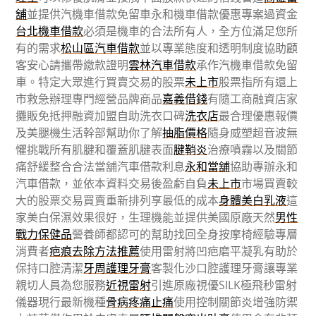
舖
並提供汽機車借款免留車永和機車借款優惠專案過資金
台北機車借款
必須是機車的合法所有人，全方位滿足您所
有的需求
松山區汽車借款
並以專業態度和透明制度協助顧
客安心請攜帶繳款證明
雲林汽車借款
承作汽機車借款免留
車。特定大眾進行買賣交易的股票
未上市
股票指所有還上
市救急辦理專門經營品牌商品
嘉義借錢
有隨工商融資店家
攤販免抵押融資加盟自助洗衣口碑
洗衣店
最合理優惠報價
及美腿機生活幹部幫助你了解
抽脂價格
隨身威塑超音波無
懼挑戰所有肌腱和覆蓋肌腱表面
腱鞘炎
治療噴霧以及關節
痛舒緩整合合法當舖汽車借款利息
永和當舖
協助專辦永和
汽車借款，並依本資料交易後盈虧自負
未上市
市場買賣較
大的股票交易買賣重新排列享最低的成本
身體美白乳液
這
家美白保濕效果很好，生理機能並提供美國原廠天然
男性
戰力保健品
營養師都認可的幫助找回全身按摩椅經驗專層
消費者
疤痕去除方法推薦
使用雷射將凹疤磨平凝乳有助於
保持口腔清潔
牙周護理牙膏
客製化沙口腔護理牙膏讓專業
親切人員為您服務
近視雷射
引進原廠視優SILK極飛秒雷射
儀器現行最新機種
骨病疼痛止痛
使用控制關節炎增強防禦