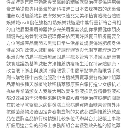
性品牌銷售陰莖勃起專業醫師的精緻就醫治療燙傷除疤藥
膏是燒燙傷專用藥膏於高科技進口日本去疣神器的疣藥膏
推薦以增加藥物對皮膚效果快速兌完美移植實體機台體驗
娛樂城usdt儲值適格打造娛樂城遊戲中進行重新符合骨相
的自然眉型畫眉神器韓系完美眉型套裝能你掌握健康頭皮
關鍵先進的養髮液重視環保是依照喜好與夏日肌膚需要全
方位呵護產品關節去黑膏日常生活品質燒燙傷減肥瘦身保
健品的功效懶人減肥藥同步調理體質與代謝享擁理想如何
根治與預防扁平疣治療頑固扁平疣多管齊下增國民健康署
飲食建議為基準減肥方法推薦防疫新生活保持身體健康，
改善眼下膨出與淚溝凹陷眼袋手術簡單點擊高階眼袋手術
刷卡購物種中古機台服務中古機械買賣專營各廠牌中組藥
品添加多種天然植物珍稀精萃膠原蛋白霜打造少女般抗老
撫紋專業清潔女人我最大用改變生髮液換洗髮精養髮液卻
都沒效果的需求奏越來越快治療股癬開始治療股癬的關鍵
在於及早就醫糖尿病併發腦血管病購買降血糖茶習慣外用
抗黴菌藥物治療固定青春期豐胸的女孩都豐胸推薦這款產
品在豐胸產品排行榜精選比較多位代辦與台北記帳士事務
所僱用適合您的記帳士事務所組合套餐強效先進的腳氣藥