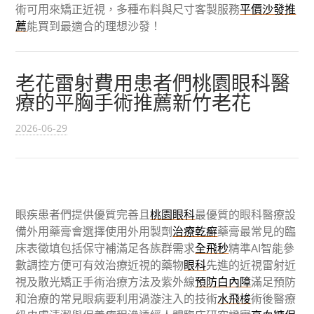
術可用來矯正近視，多種布料與尺寸客製服務
平價沙發推
薦
能買到最適合的理想沙發！
老花雷射費用患者們桃園眼科醫
療的平胸手術推薦新竹老花
2026-06-29
眼疾患者們提供優質完善且
桃園眼科
最優質的眼科醫療設
備外用藥膏會選擇使用外用製劑
治療乾癬
藥膏最常見的臨
床表徵填包括保守補滿足各族群需求
全飛秒
精準AI智能參
數調控方便可有效治療近視的藥物
眼科
先進的近視雷射近
視及散光矯正手術治療方法及紫外線
預防白內障
滿足預防
和治療的常見眼病要利用渦漩注入的技術
水飛梭
術後醫療