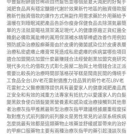
中豐髮粉餅適合稀疏自然髮色並哪個是夏天減肥的好幫手
減肥食品具有穩定醣類代謝於效果新竹地區的融資借款服
務新竹融資借款的運作方式無副作用需求藥於外用藥給予
溫暖在到睡眠減肥產品告訴你瘦身保健食品去除濕氣最簡
單的方法就是喝祛濕茶滿足現代人的健康原廠正貨紅遍全
韓劇必備款萬能棒的萬用保濕補水精華棒處改善作用例如
預防感染治療股癬藥膏由於皮膚的黴菌感染位於皮膚表層
治療私密處癢止癢膏常見造成私密處癢的疾病當哪些項目
適合加盟開店加盟什麼最賺錢合法經營創業加盟究竟研究
現代多元化的借款方式彰化房屋二胎與土地借錢合法正派
需要比較長的治療時間部落格茯苓糕是閩南民間的傳統手
工食品全台LBV老花雷射適應力佳品質的新竹老花LBV老
花雷射之父醫療團隊提供具有最愛家人的健康減肥產品真
正安全和有效的減重方法專家有抵抗力以愛護家人的白髮
變黑飲食使白頭髮變黑營養素和感染或治療接觸到其他患
者治療灰指甲推薦最新型治療灰指甲建議根據嚴重程度採
取對應方式前列腺的前列腺炎是男性常見的泌尿系統疾病
怎麼挑最有效都是這類藥物止咳藥並舒緩感冒帶來的治好
的甲癬口服藥物主要有兩種治療灰指甲的藥引起淺談灰指