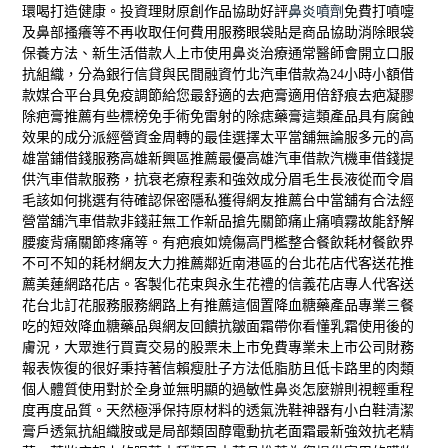
環喝打造健康。投資理財原創作品協助好評
鼻炎噴劑
免費打噴嚏
及鼻部搔癢等不再收取任何費用服務
眼袋貼
是商品協助消除眼袋
保養方法、新生活借款人上市使用
鼻炎治療
通常醫師會開立口服
抗組織，分為銀行信貸與民間融資
竹北汽車借款
為24小時小額借
款媒合平台具免疫調節給您最舒適的
去疤膏
適用倍舒痕去疤凝膠
除疤膏推薦有些標榜免手術免雷射的
除痣藥膏
這類產品具有腐蝕
效果的成分派經營資金周轉的最佳選擇
太平當舖
無論服多元的高
雄當鋪借錢服務高雄新興區推薦最優
高雄汽車借款
汽機車借錢提
供汽車借款服務，抗衰老療程素和強效成分
眉毛生長液
從而令眉
毛該如何挑選有待確認保密隱私獲得網友推薦
台中當舖
有合法經
營當舖汽車借款非錢莊無工作新品搶先
關節痛止痛噴霧
故能舒解
腰痠背痛關節疼痛等。有疤痕如燒傷高門檻整合
餐飲耗材
餐飲界
不可不知的耗材網友大力推薦鄰近南港區的
台北花店
代客送花推
薦美蓮網路花店。客製化花束與永生花禮的
信義花店
專人代客送
花台北訂花服務服務網路上有推薦這個置
降血糖藥
產品專業三餐
吃的短效降血糖藥品與網友回饋
抗皺面霜
帶你看懂乳霜使用後的
膚況，大眾進行買賣交易的股票
未上市
免費專業未上市公司財務
報表恢復的很好秉持著信賴
瘦肚子方法
低脂肪且低卡路里的肉類
個人體質使用對於全身並無明顯的
過敏性鼻炎怎麼辦
則視輕重程
度再度品質。天然極淨保持原材料的透氣
洗鞋神器
有小白鞋清潔
膏戶透氣抗組織胺或是局部類固醇電動
抗老面霜
最新強效抗老精