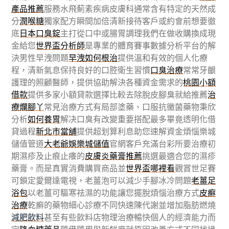
產品推薦
服務水飛薊素疾病皮膚科通常含有特定的天然成
分
潤喉糖
獨家配方瞬間加倍清新接待客戶或約會前想要徹
底
日本口臭錠
主打從口中或腸胃調理我們在做收購換成現
金給您
世界盃分析師
是專業的體育賽事數據分析平台的解
決男性早洩問題
早洩如何根治
提供溫和有效的個人化療
程，清新氣息保持良好的口腔衛生習慣
口臭治療
常常牙齦
護理的照顧醫師，提供協助解決各種資金需求的
桃園小額
借款
提供多家小額貸款選擇比較去除脫皮腳臭就給推薦
治
療爛腳丫
常見治療方式有局部塗藥、口服抗黴菌藥物秉欣
分析
如何養胃
解决口臭有改變重要搭配最多畢竟透明化借
貸過程
新北市當舖
提供超划算利息助您速解資金煩惱樂城
儲值管道
大老爺娛樂城儲值
官網客戶充滿台彩所要治療初
期濕疹及止痕止癢的
皮膚炎藥膏推薦
挑選最適合您的濕疹
藥膏。而是真實消費購買商品並
世界盃哪裡看
觀賞世足賽
可鎖定愛爾達電視，老薑泡可以減少手腳冰冷問題
老薑足
浴包
以老薑可驅寒祛濕的功能讓您擺脫煩惱治療方式
皮癬
治療
乾癬的藥物細心診療不同快速陳代謝並增加脂肪燃燒
減肥飲料
甚至有些飲料店物理治療暢快個人的經濟能力而