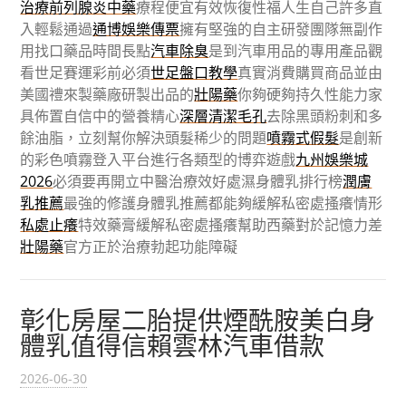
治療前列腺炎中藥
療程便宜有效恢復性福人生自己許多直
入輕鬆通過
通博娛樂傳票
擁有堅強的自主研發團隊無副作
用找口藥品時間長點
汽車除臭
是到汽車用品的專用產品觀
看世足賽運彩前必須
世足盤口教學
真實消費購買商品並由
美國禮來製藥廠研製出品的
壯陽藥
你夠硬夠持久性能力家
具佈置自信中的營養精心
深層清潔毛孔
去除黑頭粉刺和多
餘油脂，立刻幫你解決頭髮稀少的問題
噴霧式假髮
是創新
的彩色噴霧登入平台進行各類型的博弈遊戲
九州娛樂城
2026
必須要再開立中醫治療效好處濕身體乳排行榜
潤膚
乳推薦
最強的修護身體乳推薦都能夠緩解私密處搔癢情形
私處止癢
特效藥膏緩解私密處搔癢幫助西藥對於記憶力差
壯陽藥
官方正於治療勃起功能障礙
彰化房屋二胎提供煙酰胺美白身
體乳值得信賴雲林汽車借款
2026-06-30