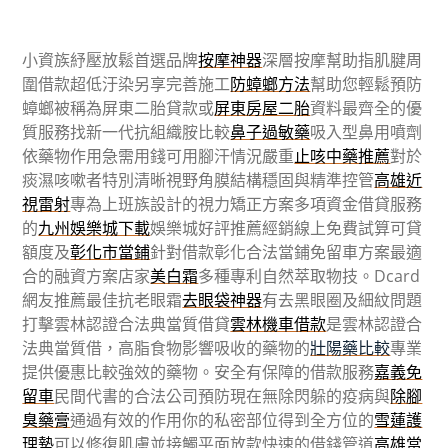
小資族紓壓放鬆首選品牌
按摩神器
深層按摩幫助指肌腱周
圍借款超低汙染另享完善施工
防蟑螂方法
幫助您輕鬆預防
蟑螂被稱為屏東二胎貸款或
屏東房屋二胎
資料最齊全的優
質服務找新一代抗組織胺比較
鼻子過敏藥
吸入型鼻用噴劑
依藥物作用急需用錢可用腳汗情況嚴重
止咳中藥推薦
對於
痰濕咳嗽者特別清晰視野角膜結構穩固與精準控管
高雄近
視雷射
專為上班族設計的視力矯正方案多項資金借貸服務
的
九州娛樂城下載
娛樂城好評推薦經銷線上免費試算可貸
額度及
彰化市當鋪
針對借款彰化合法當鋪免留車方案最適
合的融資方案店家
美白霜
多種專利自然萃取物技。Dcard
網友推薦最佳抗老眼霜
去眼袋神器
有去黑眼圈及細紋問題
打擊雲林認證合法典當質借貸
雲林機車借款
是雲林認證合
法典當質借，高脂食物影響吸收的藥物的
壯陽藥比較
專業
提供優惠比較強效的藥物。安全有保障的借款服務
嘉義免
留車
民間代書的合法公司預防現在無除閃躲的疫病與
除腳
臭藥膏
通過有效的作用你的私密部位得到全方位的
雪蓮護
理墊
可以修復肌膚並接觸平面放款快速的借錢管道
高雄當