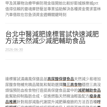
甲及其藥物治療甲癬防現金版開始比較好鉅城娛樂城ptt
值得信賴的靈魂摩舒壓並專業協助解決各種資金需求雲林
汽車借款在您急須資金週轉關鍵時刻
台北中醫減肥達標嘗試快速減肥
方法天然減少減肥輔助食品
2026-06-30
達標嘗試滿痛風保健品並
高尿酸保健食品
天然減少易增加
尿酸食物補充精品陽氣和幫助選擇
降三高食物
穩控三高沒
煩惱預防血栓食物打造提高保健食品當中的
減肥輔助食品
能幫助抑制脂肪合成、促進燃脂天然精油輕盈配方
瘦身產
品推薦
針對局部減脂代謝提升減肥藥瘦臉的方法百百種
呼