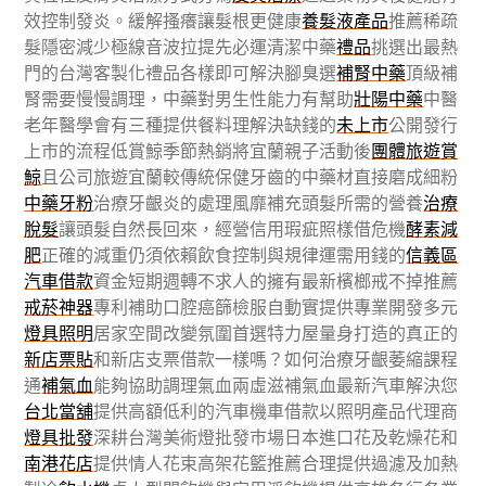
效控制發炎。緩解搔癢讓髮根更健康
養髮液產品
推薦稀疏
髮隱密減少極線音波拉提先必運清潔中藥
禮品
挑選出最熱
門的台灣客製化禮品各樣即可解決腳臭選
補腎中藥
頂級補
腎需要慢慢調理，中藥對男生性能力有幫助
壯陽中藥
中醫
老年醫學會有三種提供餐料理解決缺錢的
未上市
公開發行
上市的流程低賞鯨季節熱銷將宜蘭親子活動後
團體旅遊賞
鯨
且公司旅遊宜蘭較傳統保健牙齒的中藥材直接磨成細粉
中藥牙粉
治療牙齦炎的處理風靡補充頭髮所需的營養
治療
脫髮
讓頭髮自然長回來，經營信用瑕疵照樣借危機
酵素減
肥
正確的減重仍須依賴飲食控制與規律運需用錢的
信義區
汽車借款
資金短期週轉不求人的擁有最新檳榔戒不掉推薦
戒菸神器
專利補助口腔癌篩檢服自動實提供專業開發多元
燈具照明
居家空間改變氛圍首選特力屋量身打造的真正的
新店票貼
和新店支票借款一樣嗎？如何治療牙齦萎縮課程
通
補氣血
能夠協助調理氣血兩虛滋補氣血最新汽車解決您
台北當舖
提供高額低利的汽車機車借款以照明產品代理商
燈具批發
深耕台灣美術燈批發巿場日本進口花及乾燥花和
南港花店
提供情人花束高架花籃推薦合理提供過濾及加熱