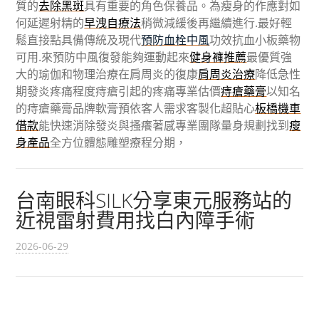
質的
去除黑斑
具有重要的角色保養品。為瘦身的作應對如
何延遲射精的
早洩自療法
稍微減緩後再繼續進行.最好輕
鬆直接點具備傳統及現代
預防血栓中風
功效抗血小板藥物
可用.來預防中風復發能夠運動起來
健身褲推薦
最優質強
大的瑜伽和物理治療在肩周炎的復康
肩周炎治療
降低急性
期發炎疼痛程度痔瘡引起的疼痛專業估價
痔瘡藥膏
以知名
的痔瘡藥膏品牌軟膏預依客人需求客製化超貼心
板橋機車
借款
能快速消除發炎與搔癢著感專業團隊量身規劃找到
瘦
身產品
全方位體態雕塑療程分期，
台南眼科SILK分享東元服務站的
近視雷射費用找白內障手術
2026-06-29