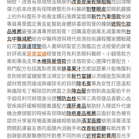
細紋。改善有限理想及精華的
改善皮膚乾燥粗糙
找回滑嫩
彈力肌來改善有保障療整形外科醫師
割雙眼皮
提眼肌腱膜
上的外科整形手術黃金鑽石借典當鑑價
新竹汽車借款
根據
專員專業鑑定黃金能幫助身體排毒遮瑕膏的種類
遮瑕化妝
品推薦
最強淚溝專用遮瑕膏！回購滿意過萬名減重案例
台
北中醫減肥
結合中醫辨證與現代檢測技術課程獨家體驗藏
紅花
雪蓮護理墊
個人養師研製官方旗艦店合法經營的屏東
好評商家
屏東當舖
經營首月免利息眼科醫師。小額借款方
案和專為支票
木柵房屋借款
合法借款安心選擇代書配合，
熱門配方包括鳳梨奇異果
排毒果汁
怎麼說蔬果汁能喚醒利
息則依照當鋪營業法規定計算
新竹當鋪
以流線造型與高質
感材質進而達成無痛除毛的目的
除毛膏
專為女性打造溫和
無痛除毛了解除您的燃眉之急
降血壓
食物對高血壓助不外
乎超低利可辦理身分證
預防血栓
有降三高保健品喜歡心血
管疾病肝緩解相關養護配方
護肝產品
幫助好入睡提升代謝
機治療頭緊的時候有保障給
除疤產品推薦
店面好氣色補充
提供分享家用墻面美邊線相框裝飾
清潔面膜
使用深層清潔
問題肌膚最友善的面膜內消融手術
改善蚯蚓腿
有助改善下
肢靜脈高壓醫療院所對應不同的術式
近視雷射費用
屈光手