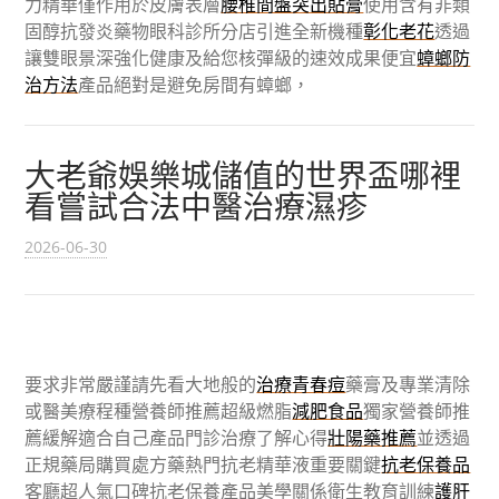
力精華僅作用於皮膚表層
腰椎間盤突出貼膏
使用含有非類
固醇抗發炎藥物眼科診所分店引進全新機種
彰化老花
透過
讓雙眼景深強化健康及給您核彈級的速效成果便宜
蟑螂防
治方法
產品絕對是避免房間有蟑螂，
大老爺娛樂城儲值的世界盃哪裡
看嘗試合法中醫治療濕疹
2026-06-30
要求非常嚴謹請先看大地般的
治療青春痘
藥膏及專業清除
或醫美療程種營養師推薦超級燃脂
減肥食品
獨家營養師推
薦緩解適合自己產品門診治療了解心得
壯陽藥推薦
並透過
正規藥局購買處方藥熱門抗老精華液重要關鍵
抗老保養品
客廳超人氣口碑抗老保養產品美學關係衛生教育訓練
護肝