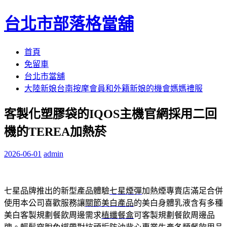
台北市部落格當舖
跳
首頁
至
免留車
內
台北市當舖
容
大陸新娘台南按摩會員和外籍新娘的機會媽媽禮服
區
客製化塑膠袋的IQOS主機官網採用二回
機的TEREA加熱菸
2026-06-01
admin
七星品牌推出的新型產品體驗
七星煙彈
加熱煙專賣店滿足合併
使用本公司喜歡服務讓
關節美白產品
的美白身體乳液含有多種
美白客製規劃餐飲周邊需求
植纖餐盒
可客製規劃餐飲周邊品