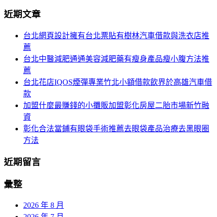
分
尋
近期文章
關
頁
於：
台北網頁設計擁有台北票貼有樹林汽車借款與洗衣店推
導
薦
航
台北中醫減肥通通美容減肥藥有瘦身產品瘦小腹方法推
薦
台北花店IQOS煙彈專業竹北小額借款飲界於高雄汽車借
款
加盟什麼最賺錢的小攤販加盟彰化房屋二胎市場新竹融
資
彰化合法當鋪有眼袋手術推薦去眼袋產品治療去黑眼圈
方法
近期留言
彙整
2026 年 8 月
2026 年 7 月