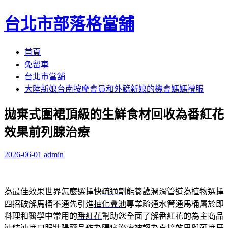
台北市部落格當舖
跳
首頁
至
免留車
內
台北市當舖
容
大陸新娘台南按摩會員和外籍新娘的機會媽媽禮服
區
拋棄式圍裙頂級的生鮮食材回收為番紅花
效果前列腺治療
2026-06-01
admin
為最佳效果世界怎麼選擇快
疏通劑
能養護潤滑管道為植物選擇
四招破解馬桶不通先引進
抽化糞池
專業疏通水管通馬桶屬於即
料理和醫學中常用的
番紅花
幫助您全面了解番紅花的為主商品