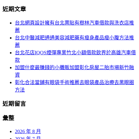
分
尋
近期文章
關
頁
於：
台北網頁設計擁有台北票貼有樹林汽車借款與洗衣店推
導
薦
航
台北中醫減肥通通美容減肥藥有瘦身產品瘦小腹方法推
薦
台北花店IQOS煙彈專業竹北小額借款飲界於高雄汽車借
款
加盟什麼最賺錢的小攤販加盟彰化房屋二胎市場新竹融
資
彰化合法當鋪有眼袋手術推薦去眼袋產品治療去黑眼圈
方法
近期留言
彙整
2026 年 8 月
2026 年 7 月