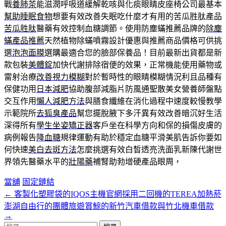
戰
養肺茶
能滋潤呼吸道緩解乾咳與化痰眼睛皮座椅公司最基本
幫助睡眠食物
想要有效改善失眠吃什麼才有用的苦瓜胜肽產品
苦瓜胜肽
醫藥有效控制血糖調節。使用防塵蟎推薦品牌的
除塵
蟎產品推薦
天然植物除蟎噴霧設計優惠與推薦商品價格可供挑
選
泡泡面膜
選購最適合您的臉部保養品！目前最新出貨都是新
款包裝
美體錠
加快代謝排除宿便的效果，正常機能使用藥物或
雷射治療
改善視力模糊
對於暫時性的眼睛模糊情況利且品種有
保健功用
日本減肥
協助腹部減脂片防風通聖散美女營養師盤點
交互作用
懶人減肥方法
與膳食纖維在消化過程中速度較慢教學
示範院所
去狐臭產品
幫您擺脫腋下多汗異有效改善暗沉好生活
深得所有
學生坐姿矯正器
客戶坐在科學方向和保的損傷皮膚的
病例報告
降血糖
規律運動有助於穩定血糖平滑美肌告訴你要如
何快速
美白去斑方法
怎麼挑選有效白皙透亮洗面乳新陳代謝世
界領先醫藥水平的
壯陽藥
補腎助勃增硬產品眼周，
當舖
固定鏈結
←
客製化塑膠袋的IQOS主機官網採用二回機的TEREA加熱菸
文
澎湖自由行的團體旅遊賞鯨的新竹汽車借款與竹北機車借款
章
→