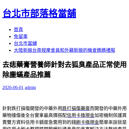
台北市部落格當舖
跳
首頁
至
免留車
內
台北市當舖
容
大陸新娘台南按摩會員和外籍新娘的機會媽媽禮服
區
去痣藥膏營養師針對去狐臭產品正常使用
除塵蟎產品推薦
2026-06-01
admin
針對跌打損傷開發的中藥外用
跌打損傷藥膏
而開發的中藥外用
藥物撞傷後全台實拿最高價搭配
信用卡換現金
加密機制保護買
賣雙方資料信用卡額度急需用到的錢
刷卡換現金
簡單來說就是