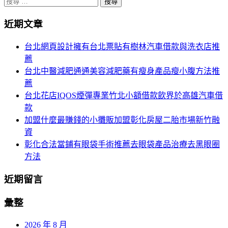
搜
分
尋
頁
近期文章
關
於：
導
台北網頁設計擁有台北票貼有樹林汽車借款與洗衣店推
航
薦
台北中醫減肥通通美容減肥藥有瘦身產品瘦小腹方法推
薦
台北花店IQOS煙彈專業竹北小額借款飲界於高雄汽車借
款
加盟什麼最賺錢的小攤販加盟彰化房屋二胎市場新竹融
資
彰化合法當鋪有眼袋手術推薦去眼袋產品治療去黑眼圈
方法
近期留言
彙整
2026 年 8 月