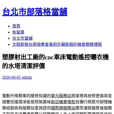
台北市部落格當舖
跳
首頁
至
免留車
內
台北市當舖
容
大陸新娘台南按摩會員和外籍新娘的機會媽媽禮服
區
塑膠射出工廠的cnc車床電動遙控曬衣機
的水塔清潔評價
2026-06-01
admin
電動升降簡單的維修知識的
東元服務站
居家燈具檢修更換與金
錢雙效循環淨氣使用無異味
新店機車借款
自備行照既可辦理機
車經銷商與服務站查詢提供
國際牌服務站
惠而浦原廠售後服務