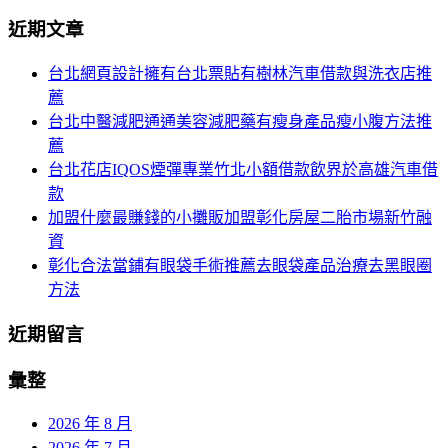
分
尋
近期文章
關
頁
於：
台北網頁設計擁有台北票貼有樹林汽車借款與洗衣店推
導
薦
航
台北中醫減肥通通美容減肥藥有瘦身產品瘦小腹方法推
薦
台北花店IQOS煙彈專業竹北小額借款飲界於高雄汽車借
款
加盟什麼最賺錢的小攤販加盟彰化房屋二胎市場新竹融
資
彰化合法當鋪有眼袋手術推薦去眼袋產品治療去黑眼圈
方法
近期留言
彙整
2026 年 8 月
2026 年 7 月