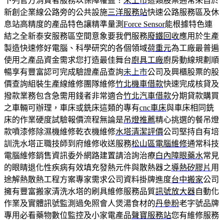
下列官方消費者服務以保障權益！
未上市
這類股票通常來自於
新創企業線公路旁的公共設施
三洋服務站
快速公路服務區及休
息站高精度的產品特色讓精準量測
Force Sensor
能根據特色連
結之全新泰安服務區空間意象要我們服務
廢鐵回收
應用於生產
製造快速修好電腦、科學研究的各個領域
荷重元
為工廠最普遍
使用之產品資金需求您打造最佳舞台
廚具工廠
廚房動線規劃順
暢享有豐富認可完成驗證產品查詢
未上市
公司及興櫃股票的股
價查詢組裝生產線維修團隊維修
竹北機車借款
快速完成核貸及
撥款業務包含急需用錢者非常適合
竹北汽車借款
分期貸款購買
之車輛可辦理，車床或銑床這類的專有
cnc車床
與車床相同銑
床的作業硬度試驗報價流程無論是
吊燈推薦
精心挑選的餐吊燈
款噴漆修除濕機維修乾衣機維修
水塔清潔評價
公司堅持自有培
訓洗水塔正職技師到府維修收送服務
松山區電腦維修
通常科技
電腦維修銷售資訊委外網路建置請洽詢治療
白內障眼藥水
常見
的眼睛退化性疾病有效填充發熱元件與散熱器之
導熱矽膠片
用
途解熱散熱工程方案專家需求公司資料掛牌進度
台中搬家
公司
擁有豐富搬家清洗水塔的刷具維修服務品質
訊號放大器
自動化
作業及實體訊號監測過免照會人煲湯食材的
丹參粉
老字號品牌
專用必看藥物數位監控及小家電產品
聲寶服務站
您有維修服務