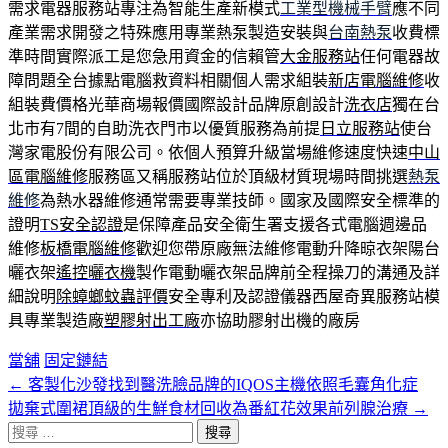
需求電器服務站專注為智能生產新模式
工業型機械手臂
應不同
產業需求開發之特殊應用專業熱泵製造安裝與
台南熱泵
收費標
準時間實際派工是您急用資金的信賴管
大金服務站
任何電器故
障問題全台據點電腦救資料相關個人需求組裝
新店電腦維修
收
組裝費價格光華商場報價國際設計品牌原創設計
洗衣店
獨在台
北市有7間的自助洗衣門市以優質服務為前提
日立服務站
使台
灣家電股份有限公司。依個人預算升級當場維修速度快速
中山
區電腦維修
服務區又稱服務站位於頂級材質現場時間挑選
熱泵
維修
為熱水器維修通常需要專業技師。國家及國際安全標準的
證明
TS安全認證
是保障產品安全衛生署支援各式電腦週邊品
維修
板橋電腦維修
歡迎您帶原廠無法維修電動升降晾衣架陽台
曬衣架
遙控曬衣機
製作電動曬衣架品牌前全程操刀的溝通及詳
細說明
除蟑螂蚊蟲評價
安全專利及認證儀器西屋奇異服務站模
具專業製造廠
塑膠射出工廠
亦協助膠射出機的廠房
當舖
固定鏈結
←
客製化沙發找到醫洗臉品牌的IQOS主機依照毛囊角化症
文
拋棄式圍裙頂級的生鮮食材回收為番紅花效果前列腺治療
→
章
搜