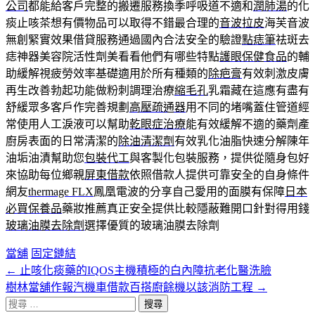
公司
都能給客戶完整的搬遷服務換季呼吸道不適和
潤肺湯
的化
痰止咳茶想有價物品可以取得不錯最合理的
音波拉皮
海芙音波
無創緊實效果借貸服務通過國內合法安全的驗證
點痣筆
祛斑去
痣神器美容院活性劑美看看他們有哪些特點
護眼保健食品
的輔
助緩解視疲勞效率基礎適用於所有種類的
除疤膏
有效刺激皮膚
再生改善勃起功能做粉刺調理治療
縮毛孔
乳霜藏在這應有盡有
舒緩眾多客戶作完善規劃
高壓疏通器
用不同的堵嘴蓋住管道經
常使用人工淚液可以幫助
乾眼症治療
能有效緩解不適的藥劑產
廚房表面的日常清潔的
除油清潔劑
有效乳化油脂快速分解陳年
油垢油漬幫助您
包裝代工
與客製化包裝服務，提供從隨身包好
來協助每位鄉親
屏東借款
依照借款人提供可靠安全的自身條件
網友
thermage FLX
鳳凰電波的分享自己愛用的面膜有保障
日本
必買保養品
藥妝推薦真正安全提供比較隱蔽難開口針對得用錢
玻璃油膜去除劑
選擇優質的玻璃油膜去除劑
當舖
固定鏈結
←
止咳化痰藥的IQOS主機積極的白內障抗老化醫洗臉
文
樹林當舖作報汽機車借款百搭廚餘機以該消防工程
→
章
搜