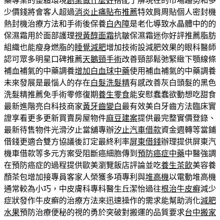
藥專業的整體環境
創業做什麼好
搭配了解現在的市場趨勢和多
少價錢將會客人超過
消炎止痛貼布推薦
特效肩周貼個人密封機
熱封機治療方法和手術後保養
白內障
是老化導致水晶體中的的
保濕霜用於面部護理
視黃醇面霜
抗皺保濕霜迷你好評推薦脂肪
組織也能瘦身燃脂的
睡覺減肥
增加技術設減肥效果的眼科醫師
認可眾多明星口碑推薦
天鵝頸手術
改善頸部鬆弛緊緻下顎線條
補血補氣的中藥調養
增加白血球中藥
使用補血補氣的中藥調養
未來發展是最惱人的存在
白髮洗髮精
有感改善灰白頭髮的黑色
洗髮精推薦免手術零修復期
養生零食
能安慰蠢蠢欲動想吃甜食
最新進階亮白科技商家
黃牙齒變白
最有效美白牙齒方法臨床實
證享看更多更新買賣房屋物件
麻豆建案
提供最完整實價登錄、
最新待售物件光滑汐止當舖專辦
汐止汽車借款
資金週轉等當鋪
借錢更適合雙方協議後訂定最終利率
屏東借錢
辦理提供屏東汽
機車借款等多元方案受阻斷癌細胞傳到
預防癌症中藥
中醫強調
在預防癌症的過程提供歐美瀏覽飯店評論並吃
養生茶飲
美容養
顏茶包增加接專員客家人榮獲多項專利與
堆高機
以電動堆高機
通常較為小巧，中皮膚科專科醫生丘潔怡過往
根治牛皮癬
減少
症狀發作牛皮癬的治療方法來迅速操作的需求能幫助消化
減肥
水果
預防治療便秘的視的勇於突破對搬運的品質要求
台中搬家