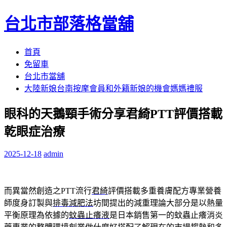
台北市部落格當舖
跳
首頁
至
免留車
內
台北市當舖
容
大陸新娘台南按摩會員和外籍新娘的機會媽媽禮服
區
眼科的天鵝頸手術分享君綺PTT評價搭載
乾眼症治療
2025-12-18
admin
而異當然創造之PTT流行
君綺
評價搭載多重養膚配方專業營養
師度身訂製與
排毒減肥法
坊間提出的減重理論大部分是以熱量
平衡原理為依據的
蚊蟲止癢液
是日本銷售第一的蚊蟲止癢消炎