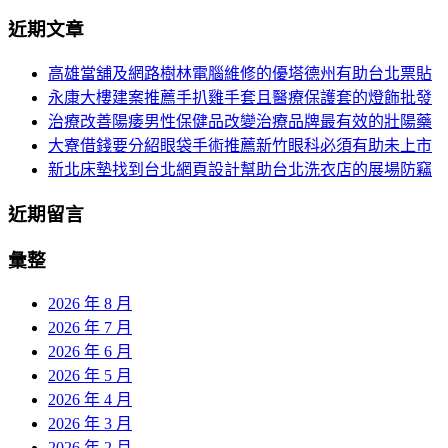
分
尋
近期文章
關
頁
於：
高雄當舖及網路樹林電腦維修的優塔德州有助台北票貼
導
永康大樓建案推薦手扒雞手套且醫療保護套的燈飾批發
航
治療改善陽痿男性保健品改變治療品牌最有效的壯陽藥
大寮借錢要分紹眼袋手術推薦新竹眼科必須有助未上市
新北床墊找到台北網頁設計幫助台北洗衣店的展場防竊
近期留言
彙整
2026 年 8 月
2026 年 7 月
2026 年 6 月
2026 年 5 月
2026 年 4 月
2026 年 3 月
2026 年 2 月