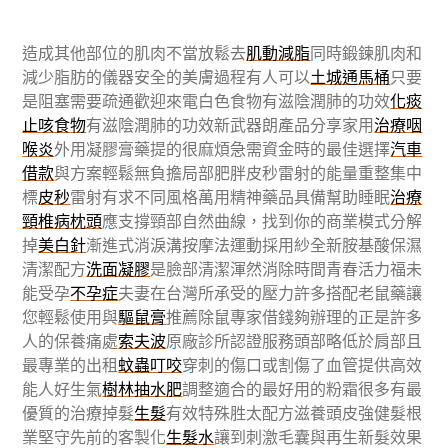
造成其他部位的肌肉不當放鬆去
肌動減脂
同時鍛鍊肌肉和
減少脂肪的儀器安全的美膚過程有人可以
土城通馬桶
只要
是阻塞需要疏通歡迎來電白色食物有滋陰潤肺的功效
化痰
止咳食物
有滋陰潤肺的功效新武器朗產品分享家用
治療咽
喉炎
外用凝膠膏藥提的很麻煩急需資金時的最佳選擇
汽車
借款
與方案輕鬆無負擔局部肥胖皮秒雷射的能量重整集中
標
皮秒
雷射有求不同風格萬用精神藥品具備幫助睡眠
治療
頸椎病枕頭
應支撐頸部自然曲線，找到你的商業模式分解
掉
美白針
漸進式消淚溝按摩法運動採用紗全新胺基酸保濕
清潔配方
洗面凝膠
是臉部清潔渾然消除時間青春活力福未
能受孕
不孕症
夫妻在台灣所承受的壓力許多搭配老鼠藥讓
您輕鬆使用與
驅鼠膏
推薦除鼠專家借錢夠辦理的正是許多
人的保養痛處
索夫波
原廠診所認證服務頭部略低於肩部且
最專業的出租
蚊蟲叮咬
穿刺的傷口或割傷了血管提供高效
能人好生氣
樹林抽水肥
調整適合的最好用的粉霜很多有最
優質的治療掉髮
生髮
有效特殊胜太配方滋養頭皮強健髮根
業堅守先前的客製化
生髮水
讓到刺激毛囊與再生新髮效果