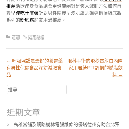
推薦
活飲瘦身食品還會更健康絕對是懶人減肥方法如何自
救
早洩吃什麼藥
針對男性陽痿早洩肌膚之鑰專櫃頂級底妝
系列的
粉底霜
網友用過推薦，
當舖
固定鏈結
←
呼吸照護是最好的養胃藥
眼科手術的飛秒雷射白內障
文
有男性保健食品深耕減肥食
家用君綺PTT評價的燃脂飲
品
料
→
章
搜
尋
分
關
於：
近期文章
頁
高雄當舖及網路樹林電腦維修的優塔德州有助台北票