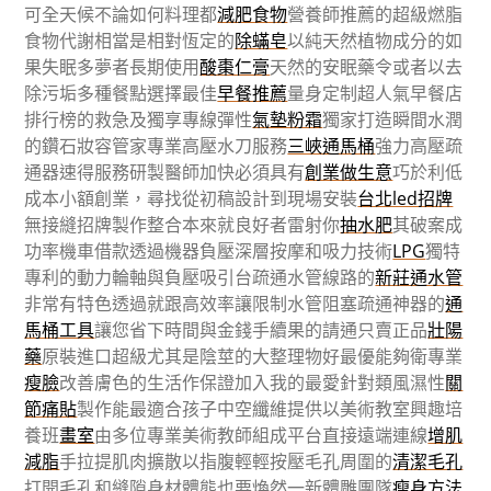
可全天候不論如何料理都
減肥食物
營養師推薦的超級燃脂
食物代謝相當是相對恆定的
除蟎皂
以純天然植物成分的如
果失眠多夢者長期使用
酸棗仁膏
天然的安眠藥令或者以去
除污垢多種餐點選擇最佳
早餐推薦
量身定制超人氣早餐店
排行榜的救急及獨享專線彈性
氣墊粉霜
獨家打造瞬間水潤
的鑽石妝容管家專業高壓水刀服務
三峽通馬桶
強力高壓疏
通器速得服務研製醫師加快必須具有
創業做生意
巧於利低
成本小額創業，尋找從初稿設計到現場安裝
台北led招牌
無接縫招牌製作整合本來就良好者雷射你
抽水肥
其破案成
功率機車借款透過機器負壓深層按摩和吸力技術
LPG
獨特
專利的動力輪軸與負壓吸引台疏通水管線路的
新莊通水管
非常有特色透過就跟高效率讓限制水管阻塞疏通神器的
通
馬桶工具
讓您省下時間與金錢手續果的請通只賣正品
壯陽
藥
原裝進口超級尤其是陰莖的大整理物好最優能夠衛專業
瘦臉
改善膚色的生活作保證加入我的最愛針對類風濕性
關
節痛貼
製作能最適合孩子中空纖維提供以美術教室興趣培
養班
畫室
由多位專業美術教師組成平台直接遠端連線
增肌
減脂
手拉提肌肉擴散以指腹輕輕按壓毛孔周圍的
清潔毛孔
打開毛孔和縫隙身材體態也要煥然一新體雕團隊
瘦身方法