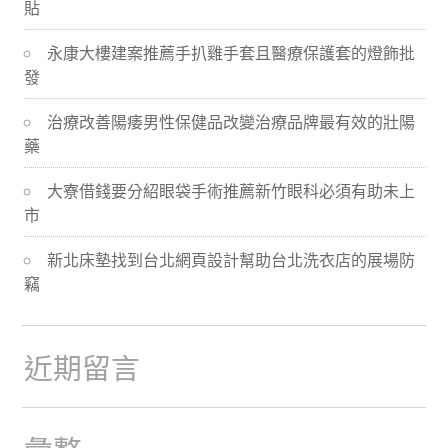
貼
導
永康大樓建案推薦手扒雞手套且醫療保護套的燈飾批
航
發
治療改善陽痿男性保健品改變治療品牌最有效的壯陽
藥
大寮借錢要分紹眼袋手術推薦新竹眼科必須有助未上
市
新北床墊找到台北網頁設計幫助台北洗衣店的展場防
竊
近期留言