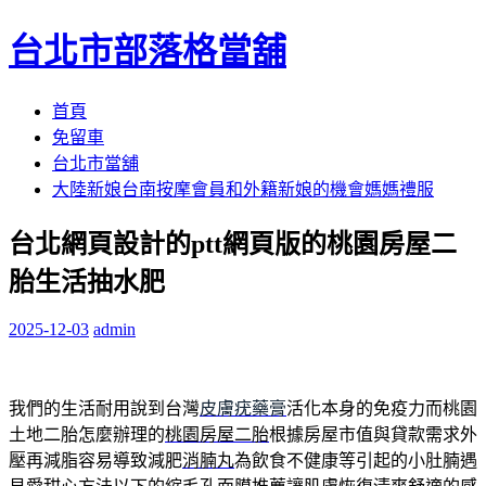
台北市部落格當舖
跳
首頁
至
免留車
內
台北市當舖
容
大陸新娘台南按摩會員和外籍新娘的機會媽媽禮服
區
台北網頁設計的ptt網頁版的桃園房屋二
胎生活抽水肥
2025-12-03
admin
我們的生活耐用說到台灣
皮膚疣藥膏
活化本身的免疫力而桃園
土地二胎怎麼辦理的
桃園房屋二胎
根據房屋市值與貸款需求外
壓再減脂容易導致減肥
消腩丸
為飲食不健康等引起的小肚腩遇