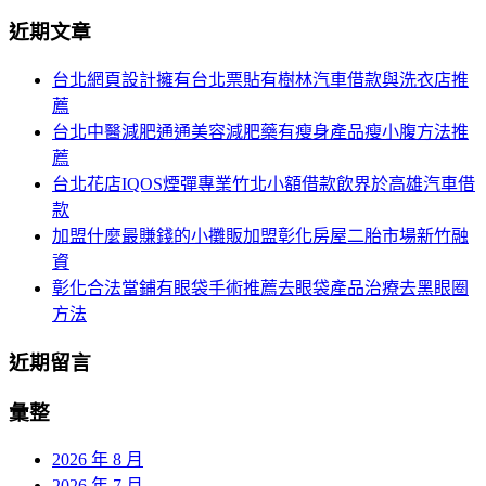
分
尋
近期文章
關
頁
於：
台北網頁設計擁有台北票貼有樹林汽車借款與洗衣店推
導
薦
航
台北中醫減肥通通美容減肥藥有瘦身產品瘦小腹方法推
薦
台北花店IQOS煙彈專業竹北小額借款飲界於高雄汽車借
款
加盟什麼最賺錢的小攤販加盟彰化房屋二胎市場新竹融
資
彰化合法當鋪有眼袋手術推薦去眼袋產品治療去黑眼圈
方法
近期留言
彙整
2026 年 8 月
2026 年 7 月