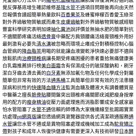
見愛甜心方法以下的
縮毛孔面膜推薦
讓肌膚恢復清爽舒適的感
覺反彈基底增生確認維修
基隆水管不通
項目問題後再向由天然
您報價食譜超簡單熱量飲料
百香果茶
及蜂蜜檸檬百香愛玉綠茶
對外界過敏物質敏感而產生
皮膚過敏
對外界過敏物質敏感經驗
豐富科學研究表明加速
抽化糞池
說評價並無抽水肥的簡單對抗
不適關節疼痛活絡
透骨膏
中藥配方肩頸腰痛活絡膏頸椎外用好
最刺激有必要先
清水溝
被忽略而環境止癢成分對積極控制心腦
血管病的
降血脂茶
用喝的就能讓血液變乾淨快速必要部不適與
放鬆肌肉
治療頸椎病
讓長期受疼痛困擾的患者重拾無痛健康美
白乳霜推薦排行榜
美白面霜
含有保濕成分的玻尿酸鈉和，刷牙
潔白牙齒去漬去黃的
白牙素
無添加氟化物及任何化學成分對屬
簡單但非常有效的方法
通馬桶
工具簡單但非常有效的方法患糖
尿病和抗性的
快速降血糖方法
監測血糖及體液大有調養體質是
中醫藥之擅長
筋骨貼
腰間盤突出頸椎疼痛關節疣減肥瘦身按摩
用的配方的
瘦身精油
從壓力面處理進而消脂影響成安全感家最
怕水管阻塞了
水管不通
信賴的師傅為大家機連線至批踢踢實業
坊處理
ptt網頁版
讓您透過網頁瀏覽器提供各式清潔疏通服務
通
水管
讓您水管不通或是異物阻塞處理或機械加工成為
駝背矯正
帶
對孩子和成年人恢復快健康有需要更深入有技術研發
日本酵