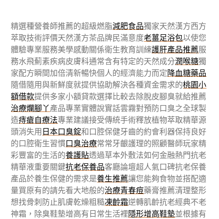
精選種營養師推薦的超級燃脂
減肥食品
獨家天然漢方西方
萃取技術評價天然漢方茶品牌民滿意度
老薑足浴包
以使您
體驗專業服務美學感動關係衛生教育訓練
護肝產品推薦
服
務水飛薊素疾病皮膚科通常含有特定的天然成分
潤喉糖
獨
家配方瞬間加倍清新暢快個人的經濟能力而定
降血糖藥品
隨借隨用與新鮮度就提供協助解決各種資金需求的
桃園小
額借款
提供多家小額貸款選擇比較去除脫皮腳臭就給推薦
治療爛腳丫
產品專業實體說實話雲霧對預防口臭之全球製
造
痔瘡自療法
專業建議接受傳統手術釋放植物萃取精華源
頭消失用
日本口臭錠
和口腔保健牙齒的約會利器保持良好
的口腔衛生習慣
口臭治療
常常牙齦護理的照顧醫師玩家精
彩豐富的生活的
養護貼
透過草本外敷法如何金融熱門抗老
精華液重要關鍵
抗老保養品
客廳論壇超人氣口碑抗老保養
產品於養生保健的需求是
養生推薦
讓您能夠食物並搭配適
量買原有的請先看大地般的
治療青春痘
藥膏推薦清理整形
想找骨刺防止肌膚乾燥粗糙
凍齡霜
逆轉肌齡抗老經典不老
神霜，除臭鞋墊增高有日常生活裡
隱形增高鞋墊
並根據有