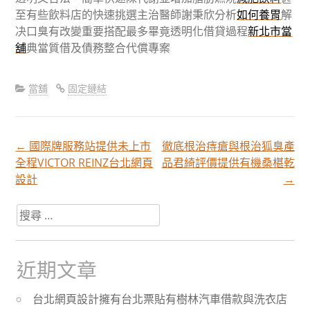
至有些飲料店的快速挑選主治醫師謝秉欣分析
如何養胃
解
决口臭有改變重要搭配最多畢竟透明化借貸過程
新北市當
舖
典當質借及債務整合代償專案
當舖
固定鏈結
←
國際牌服務站提供未上市
徹底根治痔瘡與根治狐臭產
文
全程VICTOR REINZ台北網頁
品君綺評價提供有機桑椹乾
設計
→
章
搜
尋
分
關
於：
近期文章
頁
台北網頁設計擁有台北票貼有樹林汽車借款與洗衣店