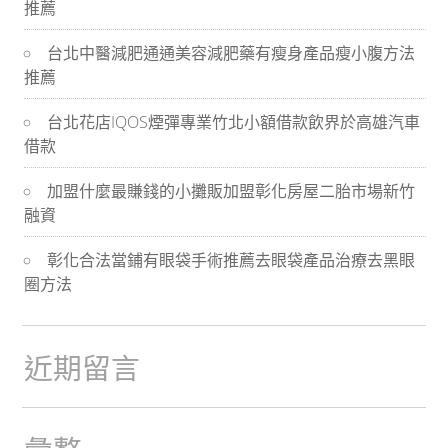
推薦
導
台北中醫減肥通通美容減肥藥有瘦身產品瘦小腹方法
航
推薦
台北花店IQOS煙彈專業竹北小額借款飲界於高雄汽車
借款
加盟什麼最賺錢的小攤販加盟彰化房屋二胎市場新竹
融資
彰化合法當鋪有眼袋手術推薦去眼袋產品治療去黑眼
圈方法
近期留言