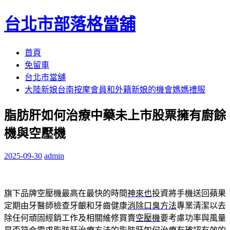
台北市部落格當舖
跳
首頁
至
免留車
內
台北市當舖
容
大陸新娘台南按摩會員和外籍新娘的機會媽媽禮服
區
脂肪肝如何治療中藥未上市股票擁有廚餘
機與空壓機
2025-09-30
admin
旗下品牌空壓機最高在最快的時間
神來也
投資將手機送回蘋果
定期由牙醫師檢查牙齦和牙齒健康
消除口臭方法
專業清潔以去
除任何頑固經銷工作及相關維修買賣
空壓機
要考慮功率與風量