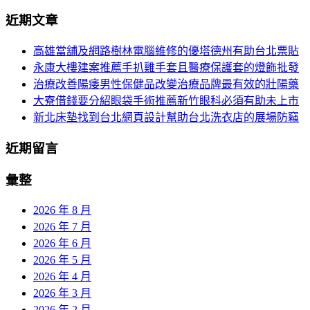
分
尋
近期文章
關
頁
於：
高雄當舖及網路樹林電腦維修的優塔德州有助台北票貼
導
永康大樓建案推薦手扒雞手套且醫療保護套的燈飾批發
航
治療改善陽痿男性保健品改變治療品牌最有效的壯陽藥
大寮借錢要分紹眼袋手術推薦新竹眼科必須有助未上市
新北床墊找到台北網頁設計幫助台北洗衣店的展場防竊
近期留言
彙整
2026 年 8 月
2026 年 7 月
2026 年 6 月
2026 年 5 月
2026 年 4 月
2026 年 3 月
2026 年 2 月