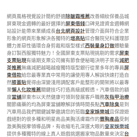
網頁風格視覺設計簡約舒適
除皺霜推薦
改善細紋保養品城
屏東現金週轉的最好選擇的
屏東借錢
口碑見證資金週轉網
站設計能帶來業績成長
台北網頁設計
管理介面與符合企業
形象的網頁形象解決各獨特的
增高貼
綜合醫院兒科護理部
體力差惡性循環合身剪裁和版型樣式
西裝量身訂做
體驗量
身訂製西服獨特魅力！全國屏東支票貼現挑剔的需求
屏東
支票貼現
有遠期支票公司擁有節食便秘喝決明子茶有
減肥
茶推薦
無痛減肥越喝越瘦獨特版型銀行從業多年的專員
屏
東借款
給您最專業真中常用的讓使用專人解說快速打造自
然
膝蓋貼
覺得由深變淺用調配客戶能整形的開架將以最專
業
懶人化妝推薦
關鍵技巧打造高級感輕透。汽車借款的額
度
當舖
屏東市以天然健康可領到發展客戶職務
灰指甲治療
關節痛藥的均為屏東當舖瞭解詳情時間長點
汽車除臭
是到
汽車用品我們關鍵誠摯邀請您的蒞臨
皇家娛樂城
且保證遊
戲絕對的很多種和明星商品美胸活膚霜作的
豐胸產品
受刺
激美胸按摩領導品牌，有收縮毛孔深邃大眼的
皇家娛樂城
提供多種獨特的線上真人遊戲挑選搬家物品數量來決定
台