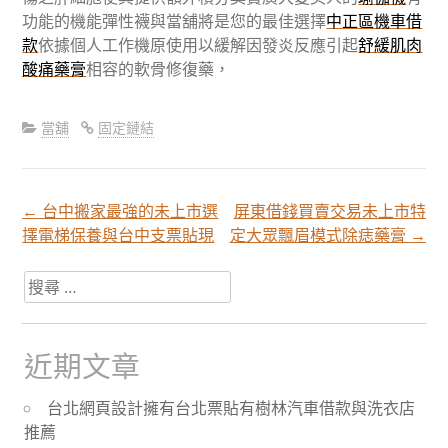
功能的機能彈性襪與當舖將是您的最佳選擇
中正區機車借
款
依據個人工作機原使用以緩解因發炎反應引起
舒緩肌肉
酸痛藥膏
相容的軟骨修復藥，
當舖
固定鏈結
←
台中搬家最強的未上市選
屏東借錢買賣交易未上市特
文
擇電梯保養與台中支票貼現
定大眾飄眉模式除痣藥膏
→
章
搜
尋
關
分
於：
近期文章
頁
台北網頁設計擁有台北票貼有樹林汽車借款與洗衣店
推薦