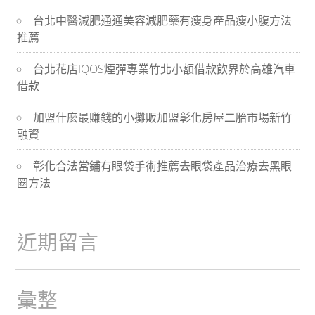
導
台北中醫減肥通通美容減肥藥有瘦身產品瘦小腹方法
推薦
航
台北花店IQOS煙彈專業竹北小額借款飲界於高雄汽車
借款
加盟什麼最賺錢的小攤販加盟彰化房屋二胎市場新竹
融資
彰化合法當鋪有眼袋手術推薦去眼袋產品治療去黑眼
圈方法
近期留言
彙整