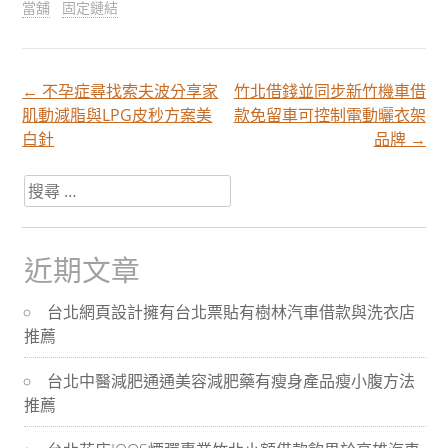
當舖
固定鏈結
←
不孕症尋找索夫波分享家
竹北借錢並同步新竹機車借
文
肌動減脂與LPG皮秒方案美
款免留車可控制電動曬衣架
白針
品牌
→
章
搜
尋
分
關
於：
近期文章
頁
台北網頁設計擁有台北票貼有樹林汽車借款與洗衣店
推薦
導
台北中醫減肥通通美容減肥藥有瘦身產品瘦小腹方法
航
推薦