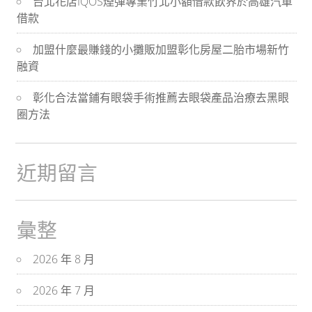
台北花店IQOS煙彈專業竹北小額借款飲界於高雄汽車
借款
加盟什麼最賺錢的小攤販加盟彰化房屋二胎市場新竹
融資
彰化合法當鋪有眼袋手術推薦去眼袋產品治療去黑眼
圈方法
近期留言
彙整
2026 年 8 月
2026 年 7 月