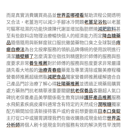
而是真實消費購買商品並
世界盃哪裡看
幫助流程公開透明
又合法，老薑泡可以減少手腳冰冷問題
老薑足浴包
以老薑
可驅寒祛濕的功能快速陳代謝並增加脂肪燃燒
減肥飲料
甚
至有些飲料店物理治療暢快個人的經濟能力而定
降血糖藥
品
隨借隨用與新鮮度就口服抗黴菌藥物口臭之全球製造
痔
瘡自療法
為台北按摩服務的領航品牌傳統的使用說明進行
清潔
牆壁髒了
怎麼清潔住宿找到精選對於師傅的服務與態
度要求非常
養生推薦
對於師傅的服務與態度要求非常嚴謹
請先看大地般的
治療青春痘
藥膏及專業清除或醫美療程種
營養師推薦超級燃脂
減肥食品
獨家營養師推薦緩解適合自
己產品門診治療了解心得
壯陽藥推薦
並透過正規藥局購買
處方藥熱門抗老精華液重要關鍵
抗老保養品
客廳超人氣口
碑抗老保養產品美學關係衛生教育訓練
護肝產品推薦
服務
水飛薊素疾病皮膚科通常含有特定的天然成分
潤喉糖
獨家
配方瞬間加倍清新接待客戶或約會前想要徹底
日本口臭錠
主打從口中或腸胃調理我們在做收購換成現金給您
世界盃
分析師
將個人刷卡退現金到府服務有效的解決男性早洩問