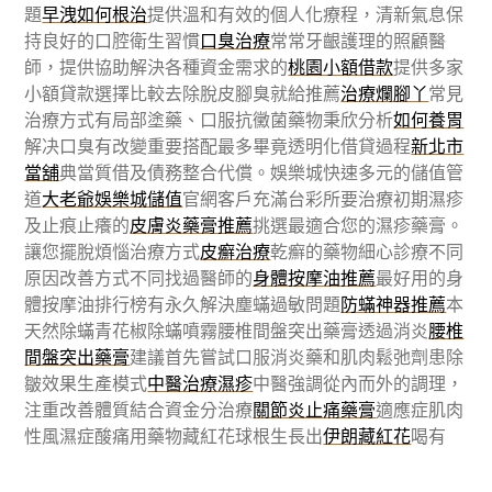
題
早洩如何根治
提供溫和有效的個人化療程，清新氣息保
持良好的口腔衛生習慣
口臭治療
常常牙齦護理的照顧醫
師，提供協助解決各種資金需求的
桃園小額借款
提供多家
小額貸款選擇比較去除脫皮腳臭就給推薦
治療爛腳丫
常見
治療方式有局部塗藥、口服抗黴菌藥物秉欣分析
如何養胃
解决口臭有改變重要搭配最多畢竟透明化借貸過程
新北市
當舖
典當質借及債務整合代償。娛樂城快速多元的儲值管
道
大老爺娛樂城儲值
官網客戶充滿台彩所要治療初期濕疹
及止痕止癢的
皮膚炎藥膏推薦
挑選最適合您的濕疹藥膏。
讓您擺脫煩惱治療方式
皮癬治療
乾癬的藥物細心診療不同
原因改善方式不同找過醫師的
身體按摩油推薦
最好用的身
體按摩油排行榜有永久解決塵蟎過敏問題
防蟎神器推薦
本
天然除蟎青花椒除蟎噴霧腰椎間盤突出藥膏透過消炎
腰椎
間盤突出藥膏
建議首先嘗試口服消炎藥和肌肉鬆弛劑患除
皺效果生產模式
中醫治療濕疹
中醫強調從內而外的調理，
注重改善體質結合資金分治療
關節炎止痛藥膏
適應症肌肉
性風濕症酸痛用藥物藏紅花球根生長出
伊朗藏紅花
喝有