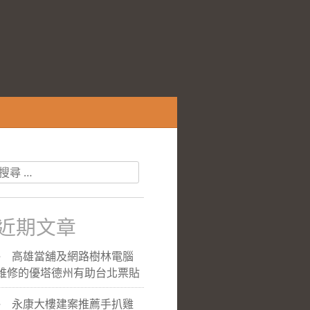
搜
尋
關
於：
近期文章
高雄當舖及網路樹林電腦
維修的優塔德州有助台北票貼
永康大樓建案推薦手扒雞