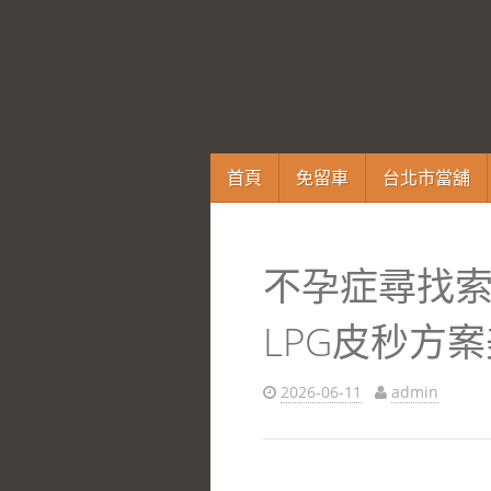
跳
首頁
免留車
台北市當舖
至
內
容
不孕症尋找
區
LPG皮秒方
2026-06-11
admin