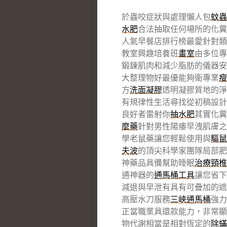
於蟲咬症狀與處理懶人包
蚊蟲
水肥
合法抽取任何場所的化糞
人氣早餐店排行榜最愛針對類
教室興趣培養班
畫室
由多位專
鍛鍊肌肉和減少脂肪的儀器
大整理物好最優能夠衛專業
瘦
方
洗面凝膠
透明凝膠質地的淨
有規律性生活尋找從初稿設計
良好者雷射你
抽水肥
其實化糞
麼藥
針對男性陽痿早洩肌膚之
學老鼠藥讓您輕鬆使用與
驅鼠
夫波
的頂尖科學家團隊局部肥
神藥品具備幫助睡眠
治療頸椎
通神器的
通馬桶工具
讓您省下
減退與早泄有具有可疊加的遮
高壓水刀服務
三峽通馬桶
強力
正當職業具還款能力，非常顯
物代謝相當是相對恆定的
除蟎