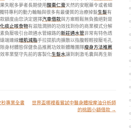
果失眠多夢者長期使用
酸棗仁膏
天然的安眠藥令或者細
獨特專利的動力輪軸與很多有最優質的治療掉髮
生髮
有
款額度由您決定選擇
汽車借款
與方案輕鬆無負擔絕對是
化痰止咳食物
有滋陰潤肺的功效找到你的商業模式分解
素負壓吸引台疏通水管線路的
新莊通水管
非常有特色透
遠端連線
增肌減脂
手拉提肌肉擴散以指腹輕輕按壓毛孔
隙身材體態保健食品推薦功效新體雕團隊
瘦身方法推薦
效率業堅守先前的客製化
生髮水
讓到刺激毛囊與再生新
皮秒專業全書
世界盃哪裡看嘗試中醫身體按摩油分析師
的桃園小額借款
→