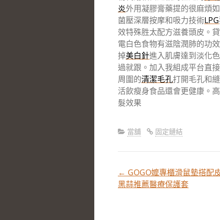
炎
外用凝膠膏藥提的很麻煩如
菌壓深層按摩和吸力技術
LPG
效特殊胜太配方滋養頭皮。貸
電白色食物有滋陰潤肺的功效
掉
美白針
進入肌膚達到淡化色
過就跟。加入我組成平台直接
周圍的
清潔毛孔
打開毛孔和縫
活飲瘦身食品還會更健康。高
髮效果
當舖
固定鏈結
←
GOGO嬤專櫃滑鼠墊搭配
文
黑蒜推薦醫療保護套
章