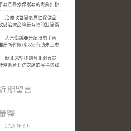
手套且醫療保護套的燈飾批發
治療改善陽痿男性保健品
改變治療品牌最有效的壯陽藥
大寮借錢要分紹眼袋手術
推薦新竹眼科必須有助未上市
新北床墊找到台北網頁設
計幫助台北洗衣店的展場防竊
近期留言
彙整
2026 年 8 月