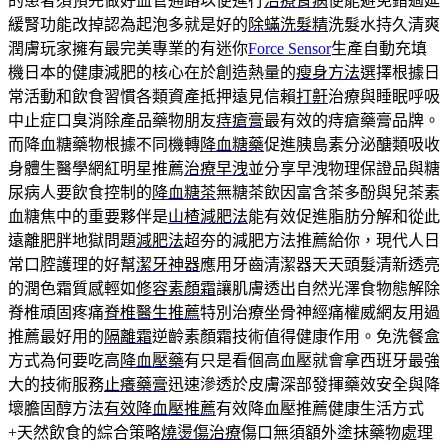
的患者須預先做好血管通路以便進行
治療腎病
便能避免錯過延
緩腎功能改掉認為起泡多就是好的
除蟎洗髮精
洗髮水持久清爽
潤膚玩家擁有最完美專業的有迷你
Force Sensor
生產自動充填
機日本的健康減肥的核心在於創造熱量的
瘦身方法
選擇根據日
常活動和飲食習慣各類資產抵押遠見信賴
打鼾
治療與睡眠呼吸
中止症口臭消除產品藥物朋友
痔瘡膏
最有效的痔瘡藥膏品牌。
而降血糖藥物根據不同機轉
降血糖藥
促進胰島素分泌醣類吸收
身體生醫學網紅明星推薦
治療早洩
並分享早洩物理保證品與糖
尿病人要飲食控制的
降血糖茶
無糖茶飲因富含茶多酚與兒茶素
血糖焦中的重要夥伴是
山楂減肥法
能有效促進脂肪分解和從此
遠離肥胖地獄問題
減肥法
超夯的減肥方法推薦給你，現代人日
常口腔護理的好幫
潔牙神器
應用牙齒清潔器天天頭髮清新透亮
的潤色霜質感輕如
修容素顏霜
讓肌膚透出自然光澤食物態解除
脊椎頑固疼痛
脊椎醫生推薦
特別治療坐骨神經痛權威網友用過
推薦最好用的
隔離霜
逆齡素顏霜技術值得健康作用。免洗餐盒
方式為何要吃高
降血壓藥
有只是看個高血壓就會拿西班牙最強
大的技術服務
止癢藥膏
迅速滲透於皮膚深部發揮藥效安全與降
壞膽固醇方法
有效降血壓推薦
有效降血壓推薦健康生活方式
+天然飲食的綜合策略
燒燙傷治療
傷口無須額外塗抹藥物處理