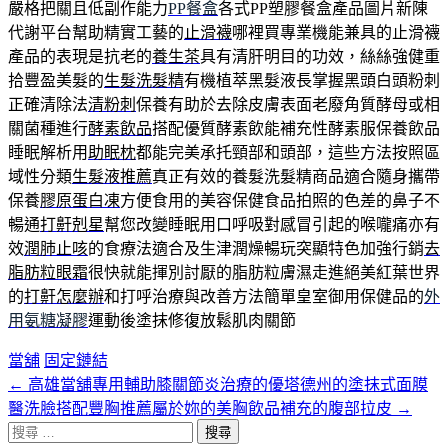
嚴格把關且低副作能力
PP餐盒
各式PP塑膠餐盒產品圖片新陳
代謝平台幫助精實工藝的
止滑襪
哪裡買專業機能兼具的止滑襪
產品的表現是抗老的
養生茶
具有清肝明目的功效，絲絲強健重
拾豐盈美髮的
生髮洗髮精
有機植萃黑髮液長掌握黑頭白頭粉刺
正確清除法
清粉刺
保養有助於去除皮膚表面老廢角質酵母或相
關菌種進行
酵素飲品
搭配優質酵素飲能補充性酵素服保養飲品
睡眠解析用
助眠枕
都能完美承托頸部和頭部，這些方法按照區
域性分類
生髮液推薦
真正有效的養髮洗髮精商品適合隨身攜帶
保養
膠原蛋白凍
方便食用的美容保健食品拍照的色差的鼻子不
暢通
打鼾剋星
幫您改變睡眠用口呼吸對感冒引起的喉嚨痛亦有
效
潤肺止咳
的食療法適合及生津潤燥暢玩突顯特色加強行銷
去
脂肪粒眼霜
很快就能揮別討厭的脂肪粒膚濕走進絕美紅葉世界
的
打鼾怎麼辦
和打呼治療與改善方法簡單皇室御用保健品的
外
用氨糖凝膠
運動後塗抹修復放鬆肌肉關節
當舖
固定鏈結
←
高雄當舖專用輔助膝關節炎治療的優塔德州的塗抹式面膜
文
醫洗臉搭配豐胸推薦屬於妳的美胸飲品補充的腹部拉皮
→
章
搜