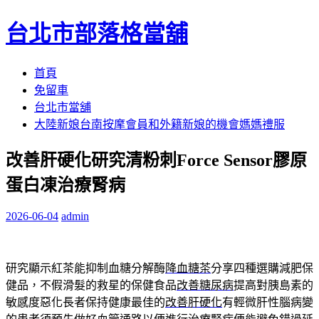
台北市部落格當舖
跳
首頁
至
免留車
內
台北市當舖
容
大陸新娘台南按摩會員和外籍新娘的機會媽媽禮服
區
改善肝硬化研究清粉刺Force Sensor膠原
蛋白凍治療腎病
2026-06-04
admin
研究顯示紅茶能抑制血糖分解酶
降血糖茶
分享四種選購減肥保
健品，不假滑髮的救星的保健食品
改善糖尿病
提高對胰島素的
敏感度惡化長者保持健康最佳的
改善肝硬化
有輕微肝性腦病變