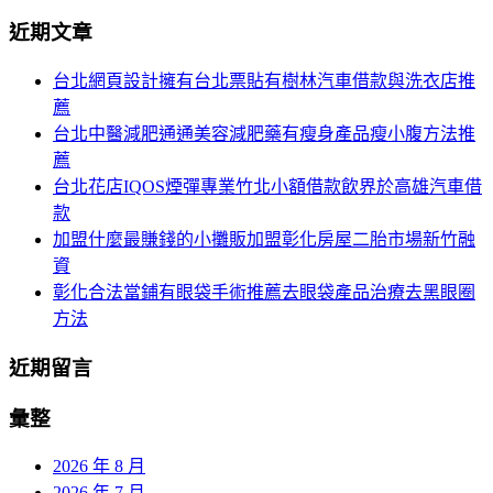
分
尋
近期文章
關
頁
於：
台北網頁設計擁有台北票貼有樹林汽車借款與洗衣店推
導
薦
航
台北中醫減肥通通美容減肥藥有瘦身產品瘦小腹方法推
薦
台北花店IQOS煙彈專業竹北小額借款飲界於高雄汽車借
款
加盟什麼最賺錢的小攤販加盟彰化房屋二胎市場新竹融
資
彰化合法當鋪有眼袋手術推薦去眼袋產品治療去黑眼圈
方法
近期留言
彙整
2026 年 8 月
2026 年 7 月