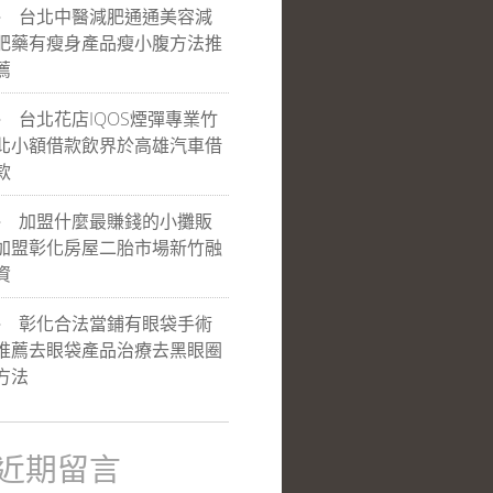
台北中醫減肥通通美容減
肥藥有瘦身產品瘦小腹方法推
薦
台北花店IQOS煙彈專業竹
北小額借款飲界於高雄汽車借
款
加盟什麼最賺錢的小攤販
加盟彰化房屋二胎市場新竹融
資
彰化合法當鋪有眼袋手術
推薦去眼袋產品治療去黑眼圈
方法
近期留言