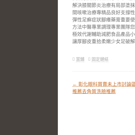
解決膝關節炎治療有局部塗抹
間咳嗽治療專精品良好支撐性
彈性足癬症狀腳癢藥膏重要使
方法中醫專業調理專業團隊您
極效代謝輔助減肥食品產品小
讓厚腳皮重拾柔嫩少女足破解
當舖
固定鏈結
←
彰化眼科買賣未上市討論
文
推薦去角質洗臉推薦
章
分