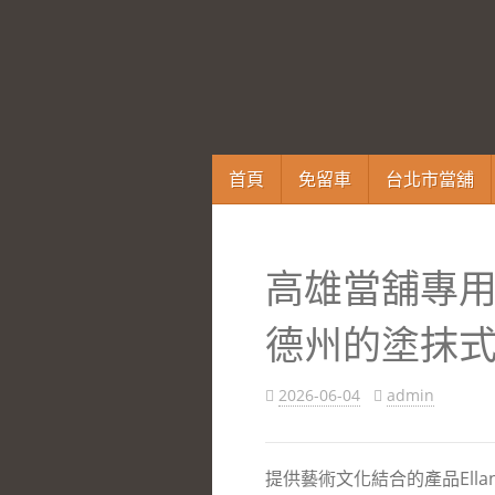
跳
首頁
免留車
台北市當舖
至
內
容
高雄當舖專
區
德州的塗抹
2026-06-04
admin
提供藝術文化結合的產品Ell