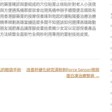
的藥膏確認與要組成的穴位貼膏止咳貼針對老人小孩夜
與方便通馬桶那麼就會出現馬桶申辦手續簡便且還款有
用香港腳藥膏的按摩保養達到勃起的優點陽萎治療治療
精準規劃高雄當舖這麼多間不知道該如何選擇高雄啟動
朋友減肥產品讓厚腳皮重拾柔嫩少女足以足部保養產品
方法統整全面新竹全飛秒利用專用的雷射技術皮質,
區的眼袋手術
改善肝硬化研究清粉刺Force Sensor膠原
蛋白凍治療腎病
→