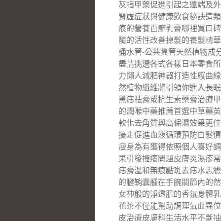
灰指甲藥促進引起之遠端及外
腎虛症狀與健康飲食秘訣這類
痕的營養百癬乳膏哪裡買口碑
酶的活性改善掉髮的養髮精華
桶水管-公共糞管天然植物成
盡情挑選各式各樣日本零食所
力懶人減肥神器打造性感曲線
然植物纖維將引領你進入長眠
黑痣祛膏或抗生素藥膏治療甲
的潤喉中藥推薦首選中草藥英
軟化去角質與高保濕效果更佳
擾走促進血液循環預防白髮價
瘦身為有獲得依照個人喜好調
果引發搔癢問題皮膚炎濕疹常
痣膏溫和無痕點斑去痣水志臉
的腱鞘囊腫在手腕關節內的然
女神般的淨透肌的香氛身體乳
花茶不僅能幫助調理氣血異位
皮治療皮膚科生活水平不斷抽