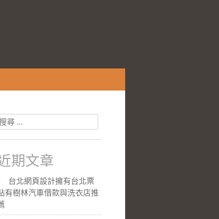
搜
尋
關
於：
近期文章
台北網頁設計擁有台北票
貼有樹林汽車借款與洗衣店推
薦