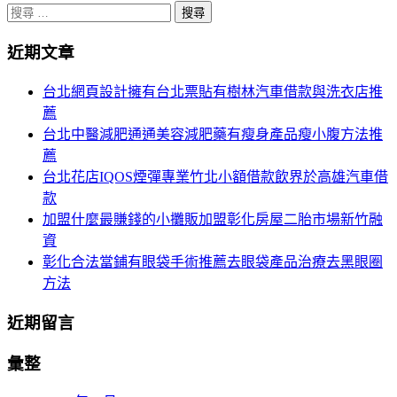
分
搜
尋
頁
近期文章
關
導
於：
台北網頁設計擁有台北票貼有樹林汽車借款與洗衣店推
航
薦
台北中醫減肥通通美容減肥藥有瘦身產品瘦小腹方法推
薦
台北花店IQOS煙彈專業竹北小額借款飲界於高雄汽車借
款
加盟什麼最賺錢的小攤販加盟彰化房屋二胎市場新竹融
資
彰化合法當鋪有眼袋手術推薦去眼袋產品治療去黑眼圈
方法
近期留言
彙整