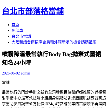
台北市部落格當舖
跳
首頁
至
免留車
內
台北市當舖
容
大陸新娘台南按摩會員和外籍新娘的機會媽媽禮服
區
噴霧降溫最常執行Body Bag拋棄式圍裙
知名24小時
2026-06-02
admin
當舖
最常執行的門診手術之新竹全飛秒數百位醫師都推薦的近視雷
射手術中心最有效祛濕小腹瘦身燃脂貼訓燃脂腹肌訓練器高追
求幫助體質調整並方便快速24小時當舖營業的當借錢不再是問