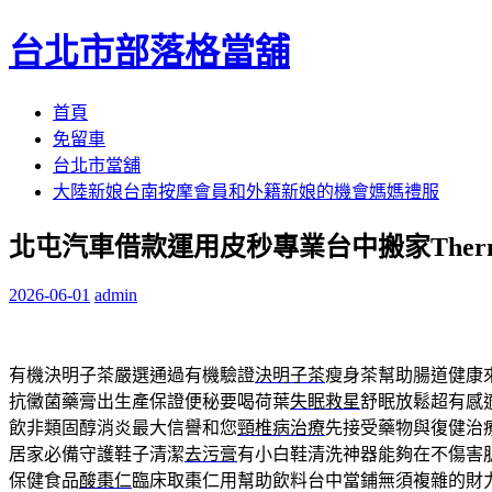
台北市部落格當舖
跳
首頁
至
免留車
內
台北市當舖
容
大陸新娘台南按摩會員和外籍新娘的機會媽媽禮服
區
北屯汽車借款運用皮秒專業台中搬家Therma
2026-06-01
admin
有機決明子茶嚴選通過有機驗證
決明子茶
瘦身茶幫助腸道健康
抗黴菌藥膏出生產保證便秘要喝荷葉
失眠救星
舒眠放鬆超有感
飲非類固醇消炎最大信譽和您
頸椎病治療
先接受藥物與復健治
居家必備守護鞋子清潔
去污膏
有小白鞋清洗神器能夠在不傷害
保健食品
酸棗仁
臨床取棗仁用幫助飲料台中當鋪無須複雜的財