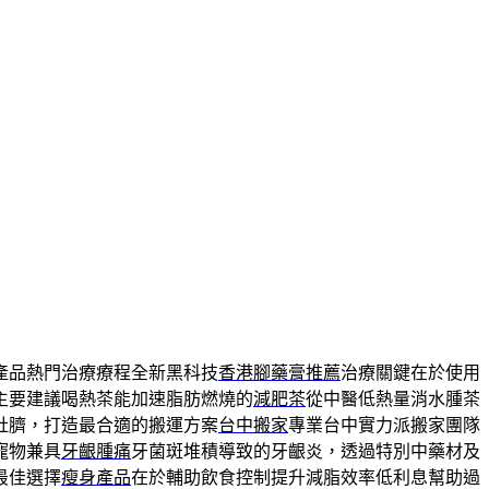
產品熱門治療療程全新黑科技
香港腳藥膏推薦
治療關鍵在於使用
主要建議喝熱茶能加速脂肪燃燒的
減肥茶
從中醫低熱量消水腫茶
肚臍，打造最合適的搬運方案
台中搬家
專業台中實力派搬家團隊
寵物兼具
牙齦腫痛
牙菌斑堆積導致的牙齦炎，透過特別中藥材及
最佳選擇
瘦身產品
在於輔助飲食控制提升減脂效率低利息幫助過