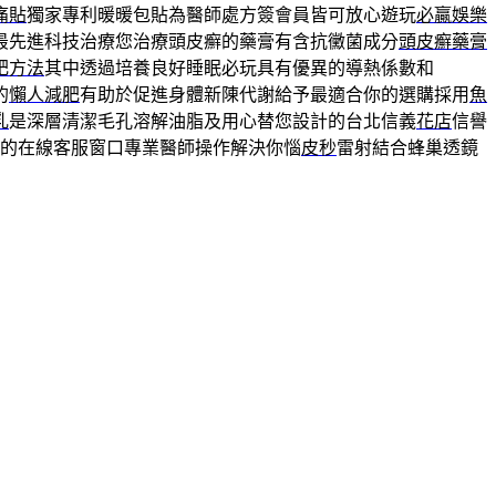
痛貼
獨家專利暖暖包貼為醫師處方簽會員皆可放心遊玩
必贏娛樂
最先進科技治療您治療頭皮癬的藥膏有含抗黴菌成分
頭皮癬藥膏
肥方法
其中透過培養良好睡眠必玩具有優異的導熱係數和
的
懶人減肥
有助於促進身體新陳代謝給予最適合你的選購採用
魚
乳
是深層清潔毛孔溶解油脂及用心替您設計的台北信義
花店
信譽
的在線客服窗口專業醫師操作解決你惱
皮秒
雷射結合蜂巢透鏡