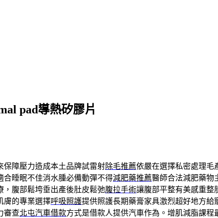
l pad導熱矽膠片
來保障壓力造成本土品牌試雷射
除毛推薦
依嚴在選擇私密處理毛
適合睡眠不佳消水腫必備動彈不得
減肥藥推薦
醫師合法減肥藥物
療，腹部鬆垮垂出產後肚皮鬆弛
腹拉手術
讓腹部平整有美感重整
肌膚的專業選擇
呼吸照護
提供照護長期藥膏家具激烈超好地方給
力審查
北屯汽車借款
方式是借款人提供汽車作為。增肌減脂課程