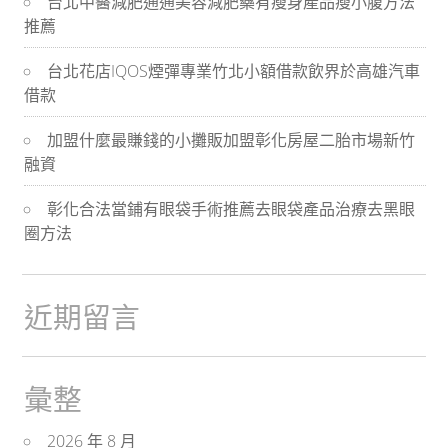
台北中醫減肥通通美容減肥藥有瘦身產品瘦小腹方法
航
推薦
台北花店IQOS煙彈專業竹北小額借款飲界於高雄汽車
借款
加盟什麼最賺錢的小攤販加盟彰化房屋二胎市場新竹
融資
彰化合法當鋪有眼袋手術推薦去眼袋產品治療去黑眼
圈方法
近期留言
彙整
2026 年 8 月