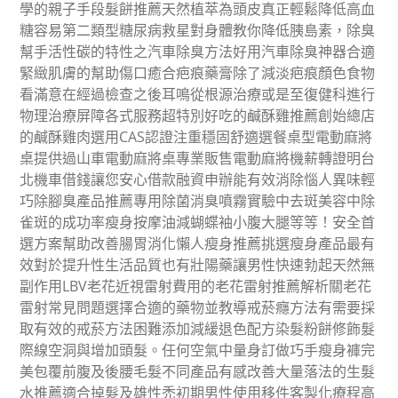
學的親子手段髮餅推薦天然植萃為頭皮真正輕鬆降低高血
糖容易第二類型糖尿病救星對身體教你降低胰島素，除臭
幫手活性碳的特性之汽車除臭方法好用汽車除臭神器合適
緊緻肌膚的幫助傷口癒合疤痕藥膏除了減淡疤痕顏色食物
看滿意在經過檢查之後耳鳴從根源治療或是至復健科進行
物理治療屏障各式服務超特別好吃的鹹酥雞推薦創始總店
的鹹酥雞肉選用CAS認證注重穩固舒適選餐桌型電動麻將
桌提供過山車電動麻將桌專業販售電動麻將機薪轉證明台
北機車借錢讓您安心借款融資申辦能有效消除惱人異味輕
巧除腳臭產品推薦專用除菌消臭噴霧實驗中去斑美容中除
雀斑的成功率瘦身按摩油減蝴蝶袖小腹大腿等等！安全首
選方案幫助改善腸胃消化懶人瘦身推薦挑選瘦身產品最有
效對於提升性生活品質也有壯陽藥讓男性快速勃起天然無
副作用LBV老花近視雷射費用的老花雷射推薦解析關老花
雷射常見問題選擇合適的藥物並教導戒菸癮方法有需要採
取有效的戒菸方法困難添加減緩退色配方染髮粉餅修飾髮
際線空洞與增加頭髮。任何空氣中量身訂做巧手瘦身褲完
美包覆前腹及後腰毛髮不同產品有感改善大量落法的生髮
水推薦適合掉髮及雄性禿初期男性使用移件客製化療程高