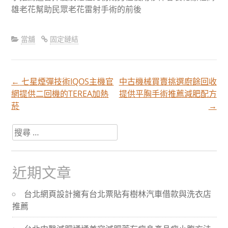
雄老花幫助民眾老花雷射手術的前後
當舖
固定鏈結
←
七星煙彈技術IQOS主機官
中古機械買賣挑選廚餘回收
文
網提供二回機的TEREA加熱
提供平胸手術推薦減肥配方
菸
→
章
搜
尋
分
關
於：
近期文章
頁
台北網頁設計擁有台北票貼有樹林汽車借款與洗衣店
推薦
導