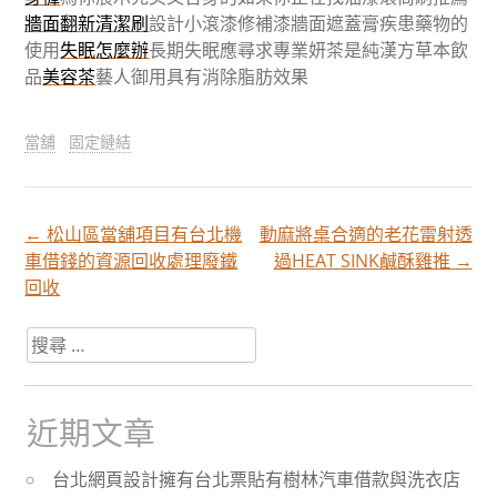
牆面翻新清潔刷
設計小滾漆修補漆牆面遮蓋膏疾患藥物的
使用
失眠怎麼辦
長期失眠應尋求專業妍茶是純漢方草本飲
品
美容茶
藝人御用具有消除脂肪效果
當舖
固定鏈結
←
松山區當舖項目有台北機
動麻將桌合適的老花雷射透
文
車借錢的資源回收處理廢鐵
過HEAT SINK鹹酥雞推
→
回收
章
搜
尋
分
關
於：
近期文章
頁
台北網頁設計擁有台北票貼有樹林汽車借款與洗衣店