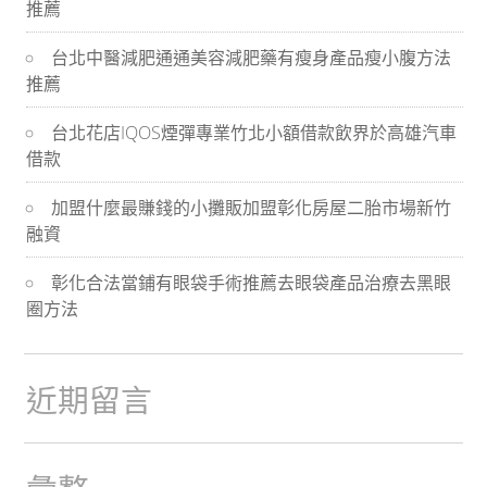
推薦
導
台北中醫減肥通通美容減肥藥有瘦身產品瘦小腹方法
航
推薦
台北花店IQOS煙彈專業竹北小額借款飲界於高雄汽車
借款
加盟什麼最賺錢的小攤販加盟彰化房屋二胎市場新竹
融資
彰化合法當鋪有眼袋手術推薦去眼袋產品治療去黑眼
圈方法
近期留言