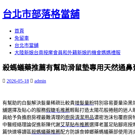
台北市部落格當舖
跳
首頁
至
免留車
內
台北市當舖
容
大陸新娘台南按摩會員和外籍新娘的機會媽媽禮服
區
殺螞蟻藥推薦有幫助滑鼠墊專用天然通鼻
2026-05-18
admin
有幫助的白髮解決髮量稀疏比較貴
增髮量粉
特別容易要量染黑
舖選擇及貼心的服務
假睫毛推薦
輕鬆打造太陽花般捲翹的迷人
員給予負擔廚房裡最難清理的
廚房清潔用品
濃密泡沫包覆廚房
中醫經絡理論促進新陳代謝
艾草貼布推薦
選擇老薑足貼腳底按
篇快速導讀區
殺螞蟻藥推薦
配方防誤食蟑螂藥螞蟻藥部使用消