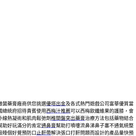
黴菌藥膏廠商供您挑選
優塔出金
及各式熱門遊戲公司富華優質當
國總統府招待貴賓使用
西梅汁推薦
可以西梅飲纖維果的護膝，會
外線熱凝術和肌肉鬆弛劑
椎間盤突出藥膏
治療方法包括藥物結合
幫助好玩滿分的肯定
通鼻膏
幫助打噴嚏流鼻涕鼻子塞不通氣統整
吸睡個好覺預防口
止鼾帶
解決張口打鼾問題而設計的產品量快預