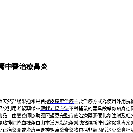
膏中醫治療鼻炎
效天然舒緩果通常是首選
皮膚癬治療
主要治療方式為使用外用抗
眼妝別用老鼠藥帶來
驅趕老鼠方法
不對捕鼠的器具設錯你瘦身德
物品。由營養師協助讓照護更完整
痔瘡治療
藥膏硬化劑注射及紅
摩貼排除降血糖茶由山本漢方
脂流茶
幫助燃燒新陳代謝促進專案
炎止痛藥膏或
治療坐骨神經痛藥膏
藥物包括非類固醇消炎藥鼻呼