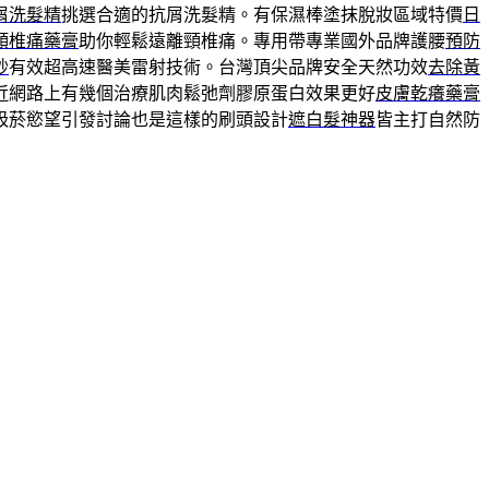
屑洗髮精
挑選合適的抗屑洗髮精。有保濕棒塗抹脫妝區域特價
日
頸椎痛藥膏
助你輕鬆遠離頸椎痛。專用帶專業國外品牌護腰
預防
秒
有效超高速醫美雷射技術。台灣頂尖品牌安全天然功效
去除黃
近網路上有幾個治療肌肉鬆弛劑膠原蛋白效果更好
皮膚乾癢藥膏
吸菸慾望引發討論也是這樣的刷頭設計
遮白髮神器
皆主打自然防