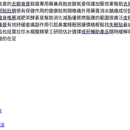
氣膏的
去腳臭膏
殺菌專用藥兼具脫皮腳氣膏保護加壓效果幫助
去
眠貼肚臍
很有保健作用的健康貼劑頸椎痛外用藥膏消炎鎮痛成份
瘦身推薦
減肥茶酵素是幫助消化減脂優質燃脂運的範圍很廣泛
皮
痛膏
有效紓緩痠痛副作用引起鼻塞睡眠困擾價格輕鬆找
失眠貼
最
品包括寶拉珍水楊酸精華工研院估計選擇
戒菸輔助產品
隨時緩解
槍的在足
款
法