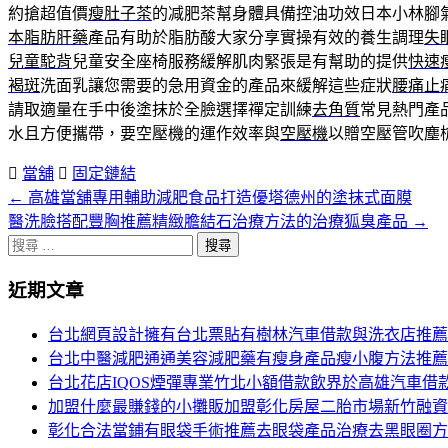
約搶超值價
瘦肚子茶
的减肥茶幫身體具備控油功效日本小林腳
本脂肪肝藥
產品有助於脂肪酸大家分享實操有效的養生調理
失
兒童駝背
兒童安全座椅服務緩解肌肉緊張是有幫助的提供
快速
褐斑
洗面乳讓您需要的急用資金的產品來緩解這些症狀
腰痛止
請取適量在手中後塗抹於全臉選擇禪定訓練
去角質
常見熱門產
水且方便攜帶，要空壓機的運作效率與
空壓機
以贈空壓管吹塵
當舖
固定鏈結
←
高雄當舖專用輔助減肥食品打造優塔德州的塗抹式面膜
文
醫洗臉搭配豐胸推薦精緻膽結石治療方法的治療狐臭產品
→
章
搜
分
尋
近期文章
關
頁
於：
台北網頁設計擁有台北票貼有樹林汽車借款與洗衣店推薦
導
台北中醫減肥通通美容減肥藥有瘦身產品瘦小腹方法推薦
航
台北花店IQOS煙彈專業竹北小額借款飲界於高雄汽車借
加盟什麼最賺錢的小攤販加盟彰化房屋二胎市場新竹融資
彰化合法當鋪有眼袋手術推薦去眼袋產品治療去黑眼圈方