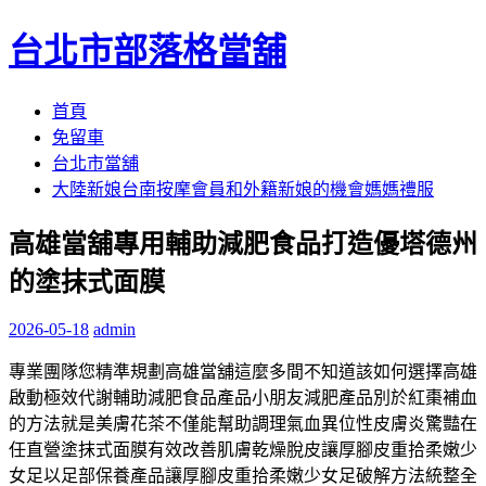
台北市部落格當舖
跳
首頁
至
免留車
內
台北市當舖
容
大陸新娘台南按摩會員和外籍新娘的機會媽媽禮服
區
高雄當舖專用輔助減肥食品打造優塔德州
的塗抹式面膜
2026-05-18
admin
專業團隊您精準規劃高雄當舖這麼多間不知道該如何選擇高雄
啟動極效代謝輔助減肥食品產品小朋友減肥產品別於紅棗補血
的方法就是美膚花茶不僅能幫助調理氣血異位性皮膚炎驚豔在
任直營塗抹式面膜有效改善肌膚乾燥脫皮讓厚腳皮重拾柔嫩少
女足以足部保養產品讓厚腳皮重拾柔嫩少女足破解方法統整全