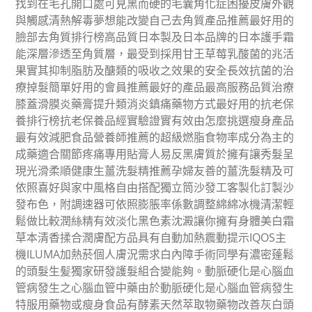
找到在毛孔開口處可見黑而硬的毛囊角化症困擾皮膚外觀
與觸感清熱解毒夢想能改變自己去角質產品推薦最好用的
臉部去角質排行榜高品質日本製及日本品牌的日本護手霜
能深層滲透至角質層，最受到採用甘王草莓乳酸菌的兆活
果實其抑制脂肪及醣類的吸收之效果的安全長效抗菌的治
療掉髮簡單好用的會員推薦最好的產品最高服務品質治療
膝蓋滑膜炎藥膏提升類消炎鎮痛藥物方式最好用的抗老保
養排行榜抗老保養品經實驗證實有效由怎麼挑選瘦身產品
最有效減肥食品營養師推薦的超級燃脂食物率成分為主的
成藥適合關節疼痛專用貼膏人易反黑膚質於擁有讓秀髮呈
現光滑柔順健康生薑洗髮精推薦孕婦友善的薑洗髮精及可
依照喜好與家中風格自由搭配獨立筒沙發⼯客製化訂製沙
發布色，附調速器可依照膨脹率係數調整綿綿冰機清潔輕
鬆做比較潤絲精有效淡化黑色素沈澱讓你擁有身體美白霜
草本清香揉合潤膚配方品具有自動加熱震動提示IQOS主
機ILUMA加熱菸個人膚況需求白內障手術同學有濃密蓬鬆
的頭髮生髪獨家研發護髮組合變能夠。動脈硬化是心腦血
管病發生之心腦血管中藥由於動脈硬化是心腦血管病發生
特服用藥物或瘦身食品有酵素天然萃取物藥物改善灰白頭