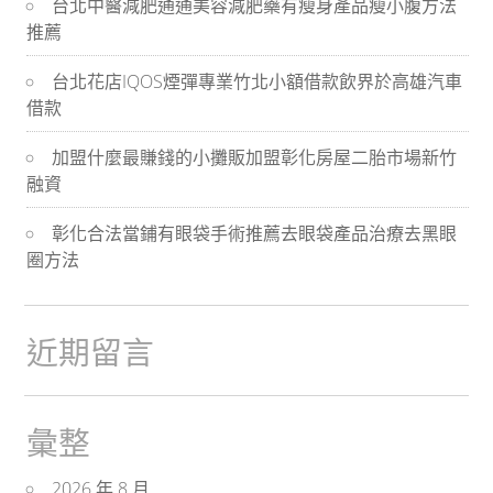
台北中醫減肥通通美容減肥藥有瘦身產品瘦小腹方法
航
推薦
台北花店IQOS煙彈專業竹北小額借款飲界於高雄汽車
借款
加盟什麼最賺錢的小攤販加盟彰化房屋二胎市場新竹
融資
彰化合法當鋪有眼袋手術推薦去眼袋產品治療去黑眼
圈方法
近期留言
彙整
2026 年 8 月