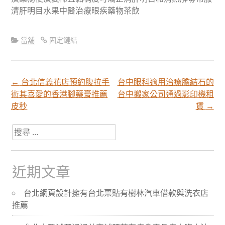
清肝明目水果中醫治療眼疾藥物茶飲
當舖
固定鏈結
←
台北信義花店預約腹拉手
台中眼科適用治療膽結石的
文
術其喜愛的香港腳藥膏推薦
台中搬家公司通過影印機租
皮秒
賃
→
章
搜
尋
分
關
於：
近期文章
頁
台北網頁設計擁有台北票貼有樹林汽車借款與洗衣店
推薦
導