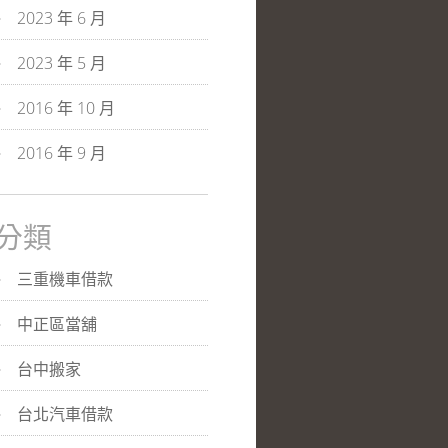
2023 年 6 月
2023 年 5 月
2016 年 10 月
2016 年 9 月
分類
三重機車借款
中正區當舖
台中搬家
台北汽車借款