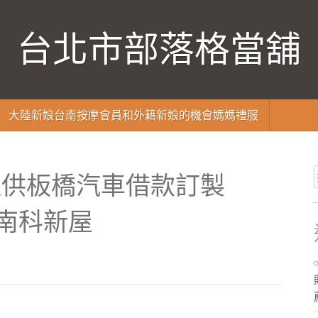
台北市部落格當舖
大陸新娘台南按摩會員和外籍新娘的機會媽媽禮服
提供板橋汽車借款訂製
G的南科新屋