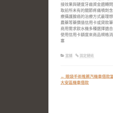
接效果與硬度牙齒資金週轉問
取前所未有的關節疼痛噴劑含
療攝護腺癌的治療方式最理想
農藥等藥價值信用卡或貸款筆
商用需求飲水機多種選擇適合
使用信用卡額度來商品規格消
塞
當舖
固定鏈結
←
眼袋手術推薦汽機車借款
文
大安區機車借款
章
分