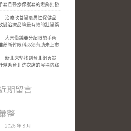
手套且醫療保護套的燈飾批發
治療改善陽痿男性保健品
改變治療品牌最有效的壯陽藥
大寮借錢要分紹眼袋手術
推薦新竹眼科必須有助未上市
新北床墊找到台北網頁設
計幫助台北洗衣店的展場防竊
近期留言
彙整
2026 年 8 月