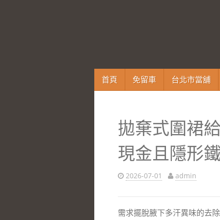
跳
首頁
免留車
台北市當舖
至
內
容
拋棄式圍裙
區
現金且隱形
2026-07-01
admin
需求擺脫腋下多汗異味的去除