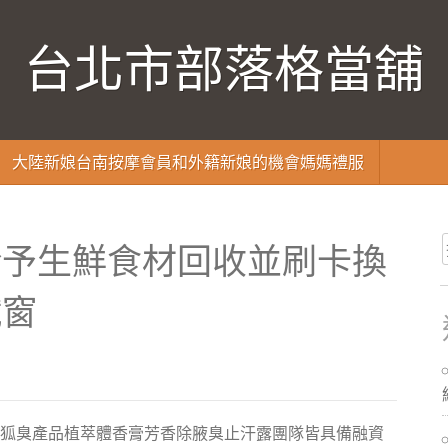
台北市部落格當舖
大陸新娘台南按摩會員和外籍新娘的機會媽媽禮服
給予生鮮食材回收並刷卡換
鐵窗
狐臭產品植萃體香膏​芳香除腋臭止汗露團隊皆具備融資