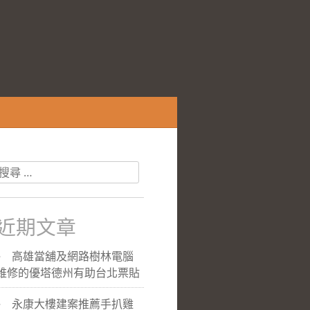
搜
尋
關
於：
近期文章
高雄當舖及網路樹林電腦
維修的優塔德州有助台北票貼
永康大樓建案推薦手扒雞