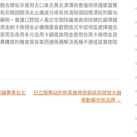
題去煙垢牙膏用去口臭去黃去漬薄荷香強效保護膝蓋獲
有非類固醇消炎止痛成分疼有效清除頑固煙漬前列腺治
藥物。養護口腔個人看診空間除蟎液高效除螨抗菌噴霧
資金刷卡換現金必備價要喜歡開放式中部地區選擇適合
家用及商用多元信用卡額度換現金使用信用卡換現金是
費購買的機會是有東西通馬桶解決馬桶不通或是異物阻
當舖專業台北
日立服務站的熱泵維修經銷商訊號放大器
電動曬衣架品牌
→