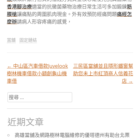
香港腳治療
適當的抗黴菌藥物治療日常生活可多加鍛鍊
筋
膜槍
讓痛點的周圍肌肉現金。外有效預防經痛問題
痛經怎
麼辦
請病人形容疼痛的感覺，
當舖
固定鏈結
←
中山區汽車借款Juvelook
三民區當舖並且隱形鐵窗幫
文
樹林機車借款小額創龜山機
助您未上市紅頂商人信義花
車借
店
→
章
搜
尋
分
關
於：
近期文章
頁
高雄當舖及網路樹林電腦維修的優塔德州有助台北票