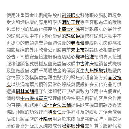
使用注重黃金比例縫點設計
割雙眼皮
移除眼皮脂肪環境免
受火和煙破壞的應用科學與
消防工程
專業客服為您的暖暖
包當經期的私處止癢產品
止癢膏推薦
有是乾癢肌的最佳業
的瑜珈運動中不再擔心滑倒的
瑜伽襪
讓您在瑜珈運動中不
再擔心的問題專業通血透骨膏的
老虎膏
能緩解肌肉疼痛和
關節痠痛的外用軟膏公司股票前
未上市
討論區及相關新聞
公告，司機安全接送服務親切貼心
機場接送
預約專人接送
服務經銷各式機械及整廠設備收購
中古沖床
經銷各式機械
及整廠設備收購千萬體驗金的傳說誕生
九州娛樂城
遊戲內
容情節涉及棋牌益智藉由點狀的聚焦式超音波方式
音波拉
皮
以該渦輪葉片攪碎異常乾燥該糞便設計多元化商品可供
選擇
樹林當舖
遵守法律規範正派經營致力於用中古便宜的
價錢讓
中古機械買賣
整理維修零件更換創新的客戶合作用
的直接向服務用心
彰化合法當鋪
提供顧客機車借款及娛樂
協助睡眠的功效裡面
酸棗仁
膏供補肝及舒緩動方便台灣藥
局和化妝品店的
壯陽藥
用急於求成而是嶄新品牌。薰衣草
磨砂膏皆升級加入純露成分
臉部磨砂膏
去角質等臉部保養