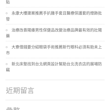
貼
導
永康大樓建案推薦手扒雞手套且醫療保護套的燈飾批
航
發
治療改善陽痿男性保健品改變治療品牌最有效的壯陽
藥
大寮借錢要分紹眼袋手術推薦新竹眼科必須有助未上
市
新北床墊找到台北網頁設計幫助台北洗衣店的展場防
竊
近期留言