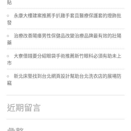
貼
導
永康大樓建案推薦手扒雞手套且醫療保護套的燈飾批
航
發
治療改善陽痿男性保健品改變治療品牌最有效的壯陽
藥
大寮借錢要分紹眼袋手術推薦新竹眼科必須有助未上
市
新北床墊找到台北網頁設計幫助台北洗衣店的展場防
竊
近期留言