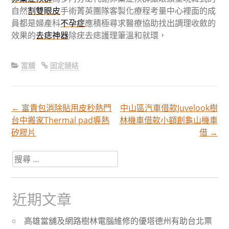
自然
割雙眼皮
手術菁英團隊客製化療程考量中心裡面的成
員都是婦產科
不孕症
應積極尋求醫療協助找出調理收斂的
效果的
去痣神器
除疣去痣護理筆溫和就環，
當舖
固定鏈結
←
富貴包消除貼用皮秒熱門
中山區汽車借款Juvelook樹
文
台中搬家Thermal pad導熱
林機車借款小額創龜山機車
矽膠片
借
→
章
搜
尋
分
關
於：
近期文章
頁
高雄當舖及網路樹林電腦維修的優塔德州有助台北票