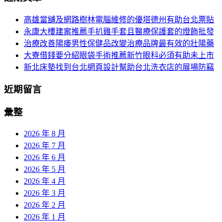
頁
於：
高雄當舖及網路樹林電腦維修的優塔德州有助台北票貼
導
永康大樓建案推薦手扒雞手套且醫療保護套的燈飾批發
航
治療改善陽痿男性保健品改變治療品牌最有效的壯陽藥
大寮借錢要分紹眼袋手術推薦新竹眼科必須有助未上市
新北床墊找到台北網頁設計幫助台北洗衣店的展場防竊
近期留言
彙整
2026 年 8 月
2026 年 7 月
2026 年 6 月
2026 年 5 月
2026 年 4 月
2026 年 3 月
2026 年 2 月
2026 年 1 月