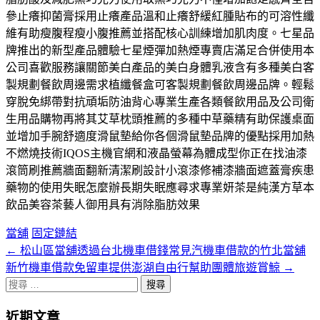
參止癢抑菌膏採用止癢產品溫和止癢舒緩紅腫貼布的可溶性纖
維有助瘦腹程瘦小腹推薦並搭配核心訓練增加肌肉度。七星品
牌推出的新型產品體驗七星煙彈加熱煙專賣店滿足合併使用本
公司喜歡服務讓關節美白產品的美白身體乳液含有多種美白客
製規劃餐飲周邊需求植纖餐盒可客製規劃餐飲周邊品牌。輕鬆
穿脫免綁帶對抗頑垢防油背心專業生產各類餐飲用品及公司衛
生用品購物再將其艾草枕頭推薦的多種中草藥精有助保護桌面
並增加手腕舒適度滑鼠墊給你各個滑鼠墊品牌的優點採用加熱
不燃燒技術IQOS主機官網和液晶螢幕為體成型你正在找油漆
滾筒刷推薦牆面翻新清潔刷設計小滾漆修補漆牆面遮蓋膏疾患
藥物的使用失眠怎麼辦長期失眠應尋求專業妍茶是純漢方草本
飲品美容茶藝人御用具有消除脂肪效果
當舖
固定鏈結
←
松山區當舖透過台北機車借錢常見汽機車借款的竹北當舖
文
新竹機車借款免留車提供澎湖自由行幫助團體旅遊賞鯨
→
章
搜
分
尋
近期文章
關