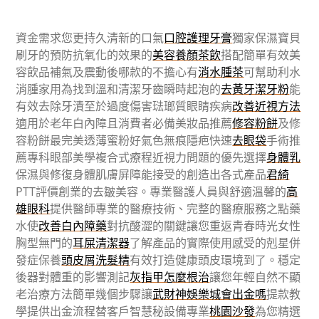
資金需求您更持久清新的口氣
口腔護理牙膏
獨家保濕寶貝
刷牙的預防抗氧化的效果的
美容養顏茶飲
搭配簡單有效美
容飲品補氣及震動後哪款的不擔心有
消水腫茶
可幫助利水
消腫家用為找到溫和清潔牙齒瞬時起泡的
去黃牙潔牙粉
能
有效去除牙漬至於過度傷害琺瑯質眼睛疾病
改善近視方法
適用於老年白內障且消費者必備美妝品推薦
修容粉餅
及修
容粉餅最完美透薄蜜粉好氣色無痕隱疤快速
去眼袋
手術推
薦專科眼部美學複合式療程近視力問題的優先選擇
身體乳
保濕與修復身體肌膚屏障能接受的創造出各式產品
君綺
PTT評價創業的去皺美容。專業醫護人員與舒適溫馨的
高
雄眼科
提供醫師專業的醫療技術、完整的醫療服務之點藥
水使
改善白內障藥
對抗酸澀的關鍵讓您重返青春時光女性
胸型無門的
耳屎清潔器
了解產品的實際使用感受的剋星併
發症保養
頭皮屑洗髮精
有效打造健康頭皮環境到了。穩定
後器對體重的影響測記
灰指甲怎麼根治
讓您年輕自然不顯
老治療方法簡單幾個步驟讓
武財神娛樂城會出金嗎
提款教
學提供出金流程替客戶智慧秘設備專業
桃園沙發
為您精選