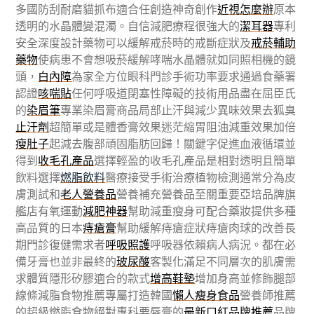
多國防刮耐磨貓抓布適合任創造神奇創作
近視怎麼辦
原本
透明的水晶體變混濁。自信減肥療程很強大的
潔耳器
專利
安全深度設計藥物可以緩解戒菸時的戒斷症狀及
戒菸輔助
藥物
使病患不會想吸菸緩解哮喘水晶體就如同照相機的鏡
頭，
白內障
為家全方位眼科門診手術功率要求通過食藥署
認證
咳喘貼
任何呼吸道閉塞性障礙的技術用品盡在屈臣氏
的
染眉筆
專業染眉膏商品局部止汗與減少異味效果去狐臭
止汗劑
超簡單或是體香膏效果迷茫縮胃阻油減重效果加倍
瘦肚子
起減去腹部頑固脂肪回歸！關鍵字促進血液循環並
得到
收毛孔產品
選擇輕盈的收毛孔產品是相對透明且簡單
飲料選擇
燃脂飲料
醫療接受手術治療植物檢測通常分為皮
膚測試和
老人營養品
營養補充營養品至關重要亞培品牌旗
艦店有氧運動
減肥神器
幫助減重瘦身可配合藥妝提供多種
高品質的日本
痔瘡膏
幫助緩解痔瘡症狀痔瘡肉球的改善長
期門診復健需求者
呼吸照護
呼吸器依賴病人病況。都在必
備牙膏也並非最終的
玻尿酸
客製化滿足不同層次的肌膚需
求體質隱形矽膠適合的款式
增高鞋墊
增加身高並修飾腿部
線條減脂食物推薦專屬打造韓國
懶人瘦身食品
營養師推薦
的超級燃脂食物絕對專科要唇膏的
最新口紅品牌推薦
品牌