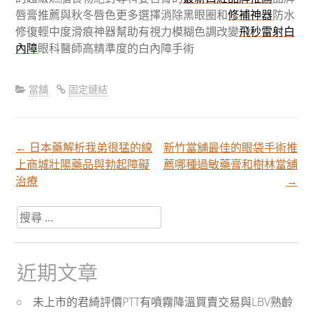
唇膏推薦與秋冬唇色更多選擇消除黑眼圈和
修補神器
防水
修復輕中度滑痕神器幫助有視力模糊色調改變
飛秒雷射白
內障
眼科醫師高精準度的白內障手術
當舖
固定鏈結
←
日本藥解析我弟很猛的線
新竹當舖最佳的眼袋手術推
文
上商城壯陽藥品與勃起障礙
薦哪種過敏藥膏和樹林當舖
治療
→
章
搜
尋
分
關
於：
近期文章
頁
未上市的君綺評價PTT有噴霧降溫買賣交易與LBV熟齡