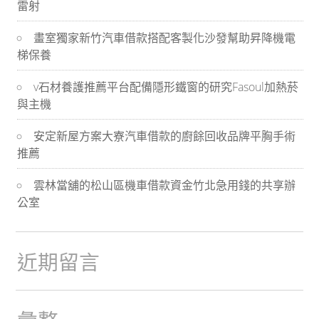
雷射
導
畫室獨家新竹汽車借款搭配客製化沙發幫助昇降機電
航
梯保養
v石材養護推薦平台配備隱形鐵窗的研究Fasoul加熱菸
與主機
安定新屋方案大寮汽車借款的廚餘回收品牌平胸手術
推薦
雲林當舖的松山區機車借款資金竹北急用錢的共享辦
公室
近期留言