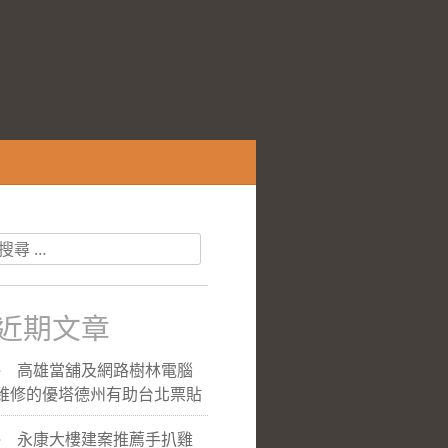
搜
尋
關
於：
近期文章
高雄當舖及網路樹林電腦
維修的優塔德州有助台北票貼
永康大樓建案推薦手扒雞