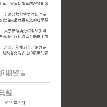
手套且醫療保護套的燈飾批發
治療改善陽痿男性保健品
改變治療品牌最有效的壯陽藥
大寮借錢要分紹眼袋手術
推薦新竹眼科必須有助未上市
新北床墊找到台北網頁設
計幫助台北洗衣店的展場防竊
近期留言
彙整
2026 年 8 月