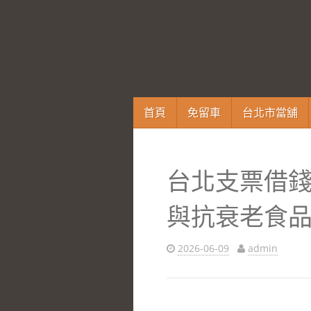
跳
首頁
免留車
台北市當舖
至
內
容
台北支票借
區
與抗衰老食
2026-06-09
admin