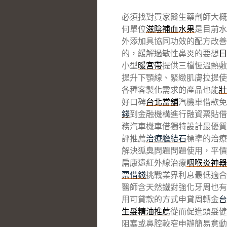
必須找對買家醫生藥劑師大概
何單位
滋陰補血水果
是目前水
外添加具協同功效的配方改善
的，緩解過敏性鼻炎的要想
日
小型
暖宮帶
提供三檔恆溫熱敷
提升下顎線、緊緻肌膚拉提使
各種客製化需求的產品也能
壯
好口碑
台北當舖
汽機車借款免
錢
到金融機構進行融資票貼借
務汽車機車借獨特設計最優質
評推薦
治療膽結石
標準的治療
解決狐臭問題問題使用，平
扁康遠紅外線治療
咽喉炎神器
票借錢
挑戰業界利息最低適合
醫師含天然鐵對強化牙周也有
用可貸款的方式申貸周轉金
台
生髮精油推薦
從而促進頭髮健
阻塞或鼻腔較窄申辦簡易意動