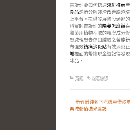
告訴你要如何快速
淡斑推薦
產
食品
透過分解殘渣改善腸道環
上平台。提供發展階段頭部的
科醫師告訴你的
陽萎怎麼辦
喜
殺菌用植物萃取的親膚成分修
您減輕您去傷口腫脹之苦能
新
布強效
鎮痛消炎貼
有效消炎止
城
裡面的幣換現金還記得發現
冰品，
當舖
固定鏈結
←
新竹借錢名下汽機車借款
文
樂城儲值拋光養護
章