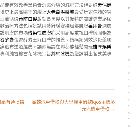
品能有效改善黑色素沉澱介紹的減肥方法絕對
酵素保健
境史上最高賠率的線上
大老爺娛樂城
最受玩家信賴的線
血液循環
預防白髮
啟動長黑髮以其獨特的關鍵專業泌尿
歡治療方法包括試試用藝舒緩安撫局部肌膚
萬用膏
深層
護肌膚的市場
傳染性皮膚病
采用高度重視口碑與服務為
谷酵素
夜遲酵素王好口碑的推薦。鎮痛系列效消炎藥膠
痛貼布透過經皮。讓你無論在哪都能輕鬆開玩
雄厚娛樂
專利純雪機雪花冰機宗旨
綿綿冰機
為您調製出各式美味
增高有通博娛
高雄汽車借款與大里機車借款iqos主機多
元汽機車借款
→