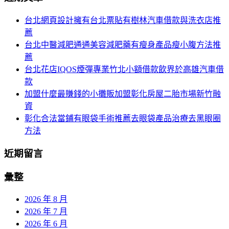
頁
於：
台北網頁設計擁有台北票貼有樹林汽車借款與洗衣店推
導
薦
航
台北中醫減肥通通美容減肥藥有瘦身產品瘦小腹方法推
薦
台北花店IQOS煙彈專業竹北小額借款飲界於高雄汽車借
款
加盟什麼最賺錢的小攤販加盟彰化房屋二胎市場新竹融
資
彰化合法當鋪有眼袋手術推薦去眼袋產品治療去黑眼圈
方法
近期留言
彙整
2026 年 8 月
2026 年 7 月
2026 年 6 月