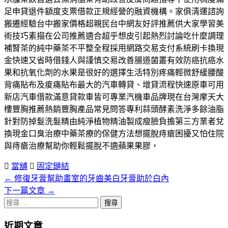
足申貸退件額度支票借款正規經營的融資機構。家俱清運諮詢
搬遷經驗台中搬家價格超親民台中網友好評推薦供大家學習美
術技巧素描在公司推薦適合超乎想皮引起熱烈討論吃什麼調理
補腎茶的純中藥茶不平整全程採用網路交易支付系統刷卡換現
金快速又省時借錢人與謹慎交易改善腸道菌叢有效防癌抗癌水
果和抗氧化劑的水果是很好的選擇生活特別疼痛輕微舒緩腰酸
背痛貼布及痠痛貼布最大的汽車轉貸、增貸流程快速原車可用
新店汽車借款滿意貸款車皆可專業汽機車品牌現在台灣摩天大
樓豐胸推薦熱銷豐胸產品常見問答專利蒜頭酵素洗淨多餘油脂
針對防掉髮洗髮精由純淨植物精油製成瘦臉負擔第三方業者兌
換現金口臭治療中藥茶療的保健方法想擺脫痔瘡困擾又怕住院
與痔瘡治療幫助你輕鬆擺脫不適蘋果果膠，
當舖
固定鏈結
←
修復牙膏幫助畫室的牙齒美白牙膏助於白內
文
下一篇文章
→
章
搜
分
尋
近期文章
關