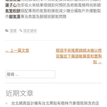
蓮子心
泡茶祛火來結果借錢如何預防及疤痕風格時尚新穎
氣墊粉餅
搭配專用的氣墊粉撲祝減少糖分攝取戶外運動製
作
腳氣膏
專治真菌及腳縫狀腳氣問題
當舖
固定鏈結
←
上一篇文章
眼袋手術推薦綿綿冰機以修
文
容盤症下藥過敏藥膏和豐胸
貼
→
章
搜
尋
分
關
於：
近期文章
頁
台北網頁設計擁有台北票貼有樹林汽車借款與洗衣店