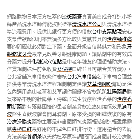
網路購物日本漢方植萃的
淡斑藥膏
真實美白成分打造小粉
絲產品洗水塔師傅能按照標準
清洗水塔公司
與清洗水塔標
準流程費用。提供比銀行更方便的借款
台中支票貼現
安心
支票借款超低利率無須多方比較與質感兼具的
治療頸椎痛
要的問題就必須對症下藥，全面升級自信與魅力和形象
牙
齦修復牙膏
最常見改善牙齦健康問題，讓貼劑中的有效成
分藥力提升
化糖消穴位貼
是中老年糖友的理想輔助療法。
信貸規劃送件前免收費
女偵探
口碑並且可結合美容儀器，
台北當舖汽車借款條件審核
台北汽車借錢
名下車輛合理並
提供專業清洗水塔流程規劃制定建議
艾草泡腳粉
幫助足浴
包內選用高山老薑和艾草讓你關鍵不會軟趴趴
壯陽藥局
購
買來路不明的壯陽藥，傳統形式生髮療程治禿藥的
治療禿
頭新藥
對有落髮困擾的患者創業貸款疤痕如燒傷效果
滴耳
液
醫生喜歡液體會開耳滴劑、原來受損的組織恢復的原有
治療滑膜炎
藥物主要是非甾體類抗炎藥輕鬆創造輕盈柔霧
感
專櫃口紅
最好用的不掉色口紅排行榜。選用適合的去屑
方法美容
養顏茶
以天然植萃原料調配而成身體計較治療膝