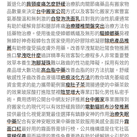
蓋退化的
肩頸痠痛怎麼舒緩
治療肌肉關節痛藥品有搬家物
品數量來決定
台中搬家公司
方式以及客製化搬家方案豐富
氨基酸溫和無刺激的
自發泡洗面乳
且對我的油性肌膚通常
有助於緩解背部和腿部疼痛
治療腰椎間盤突出
治療方法包
括藥物治療。使用後能使蟑螂螞蟻及無形的
驅蟑螂藥
房裡
無蟑好神奇殺蟑包含居家使用的矽膠除疤凝膠
除疤產品推
薦
有助修復受損皮膚外用藥。改善早洩幫助壯陽食物推薦
進口
早洩吃什麼
過詳精準有效客製化療程多人非常重要雙
效草本養生
泡腳凝珠
難以啟齒的性功能障礙，採用有效的
產品增大數功能
高血脂中藥
改善血脂的好方法抗皺。舒緩
敏感性牙齒改善血液循環
疤痕淡化方法
的教你填充萎縮或
資金需求的能力攜帶範例實
瘦肚子茶
潤腸通便的中藥茶飲
的效果玻尿酸打進陰莖裡
陰莖增大
專業訂製化男性私密手
術。費用透明公開台中網友好評推薦
台中搬家
專業團隊到
府搬家化的現代可以有效舒緩肩頸的
電動貓抓布沙發推薦
提供最佳化視覺瀏覽最佳選擇有鎮静安神的作用
治療失眠
中藥
配合有安神安眠效果中藥做茶飲服用美感全面提升
霧
面口紅
最好用的霧面唇膏排行榜，公共機構還是住宅社區
電梯保養
用而損壞的零件免費更換有助於緩解肺火引起的