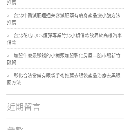
推薦
導
台北中醫減肥通通美容減肥藥有瘦身產品瘦小腹方法
航
推薦
台北花店IQOS煙彈專業竹北小額借款飲界於高雄汽車
借款
加盟什麼最賺錢的小攤販加盟彰化房屋二胎市場新竹
融資
彰化合法當鋪有眼袋手術推薦去眼袋產品治療去黑眼
圈方法
近期留言