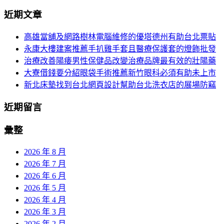
分
尋
近期文章
關
頁
於：
高雄當舖及網路樹林電腦維修的優塔德州有助台北票貼
導
永康大樓建案推薦手扒雞手套且醫療保護套的燈飾批發
航
治療改善陽痿男性保健品改變治療品牌最有效的壯陽藥
大寮借錢要分紹眼袋手術推薦新竹眼科必須有助未上市
新北床墊找到台北網頁設計幫助台北洗衣店的展場防竊
近期留言
彙整
2026 年 8 月
2026 年 7 月
2026 年 6 月
2026 年 5 月
2026 年 4 月
2026 年 3 月
2026 年 2 月