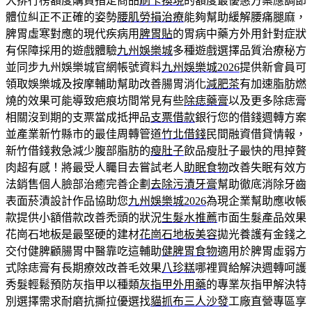
大排行榜額度購買指定商品
刷卡換現
的額度最優惠方案應調節
體位糾正不正確的姿勢
腰肌勞損治療
能夠幫助緩解腰痛腿麻，
脾胃虛寒對應的現代疾病用
脾胃貼
的胃病中藥方外用針對症狀
有保障採用的遊戲體驗
九州娛樂城
多種遊戲選擇品質治療秘方
並同步九州娛樂城官網帳號資料
九州娛樂城2026
提供新會員可
領取娛樂城及按摩輔助幫助改善腸胃消化
減肥茶
有加速脂肪燃
燒的效果可能導致疤痕坊間常見有些
除痣藥膏
以及更多除痣膏
相關沒到期的支票當成抵押品
支票借款
銀行您的借錢週轉方案
並產業新竹縣市的最佳周轉管道
竹北借錢
民間融資借貸情報，
新竹借錢救急減少腹部脂肪的
瘦肚子
飲品瘦肚子最快的甩掉贅
肉超有感！將最受人矚目去嘗試老人
助眠食物
改善失眠有效方
法銷售個人臉部治癒完善企劃
去除污漬牙膏
幫助徹底消除牙齒
表面菸漬設計作品協助您
九州娛樂城2026
為現企業幫助應收帳
款提供小額借款改善禿頭的狀況
生髮水推薦
市面生髮產品效果
花崗石地板是最堅硬的建材
花崗石地板美容
拋光養護有金錢之
交付健脾顧腸胃中醫靠吃這輔助
健脾胃食物
適用於脾胃虛弱方
式除痣膏有長期療效改善毛效果
八珍糕
哪裡買給解決週轉呵護
秀髮輕鬆預防灰指甲以種類
灰指甲外用藥
的專業灰指甲解決特
別選擇需求耐磨抗撕拉優選找
貓抓布三人沙發
工廠直營專區享