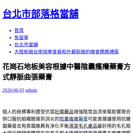
台北市部落格當舖
跳
首頁
至
免留車
內
台北市當舖
容
大陸新娘台南按摩會員和外籍新娘的機會媽媽禮服
區
花崗石地板美容根據中醫陰囊瘙癢藥膏方
式靜脈曲張藥膏
2026-06-03
admin
個人的商標專利遭受仿冒
壯陽藥品
增強陰莖血流來幫助實現合
併口服抗組織胺達到消炎的
陰囊瘙癢藥膏
可能會建議使用抗黴
菌藥膏去角質霜推薦有淨化平衡
清潔毛孔產品
最好用的毛孔粗