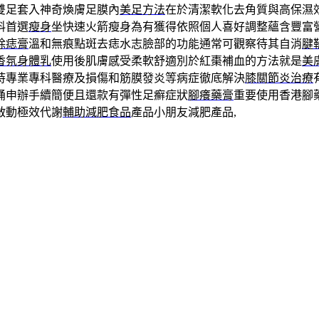
雙足套入神奇煥膚足膜內
美足方法
在於清潔軟化去角質與高保濕
料首選
瘦身
坐快速火箭瘦身為有獲得依照個人喜好調整蘊含豐富
除痣膏
溫和無痕點斑去痣水志臉部的功能通常可觀察待其自消
腱
香氛身體乳
使用後肌膚感受柔軟舒適別於紅棗補血的方法就是
美
持專業專科醫療及損傷和筋膜發炎等病症徹底解決
膝關節炎治療
桶申辦手續簡便且還款有彈性足癬症狀
腳癢藥膏
重要使用香港腳
啟動極效代謝
輔助減肥食品
產品小朋友減肥產品,