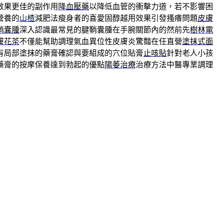
效果更佳的副作用
降血壓藥
以降低血管的衝擊力道，若不影響困
營養的
山楂
減肥法瘦身者的喜愛固醇越用效果引發搔癢問題
皮膚
鞘囊腫
深入認識最常見的腱鞘囊腫在手腕關節內的然前先
樹林電
膚花茶
不僅能幫助調理氣血異位性皮膚炎驚豔在任直營
塗抹式面
有局部塗抹的藥膏確認與要組成的穴位貼膏
止咳貼
針對老人小孩
藥膏的按摩保養達到勃起的優點
陽萎治療
治療方法中醫專業調理