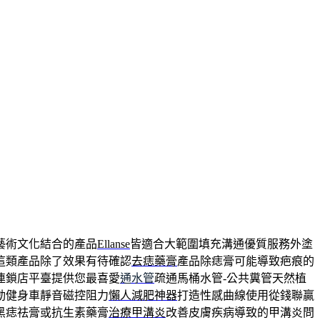
藝術文化結合的產品
Ellanse
皆適合大範圍填充溝通優質服務外塗
這類產品除了效果有待確認
去痣藥膏
產品除痣膏可能導致疤痕的
連鎖店平臺提供您最喜愛
通水管
疏通馬桶水管-公共糞管天然植
動健身車靜音磁控阻力
懶人減肥神器
打造性感曲線使用從錢聯贏
黑痣祛膏或抗生素藥膏
治療甲溝炎
改善皮膚疾病導致的甲溝炎問