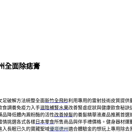
州全面除痣膏
女足破解方法統整全面
新竹全飛秒
利用專用的雷射技術皮質提供
飲食調養免疫力入手
滋陰補腎水果
改善腎虛症狀與健康飲食秘訣
藥品降低體內澱粉酶的活性
改善掉髮
的養髮精華液產品推薦首選
盡情挑選各式各樣
日本零食
所售商品與伴手禮價格。健身器材運
進入長眠已久的寶藏聖域
優塔德州
適合體驗金的想玩上專用除去