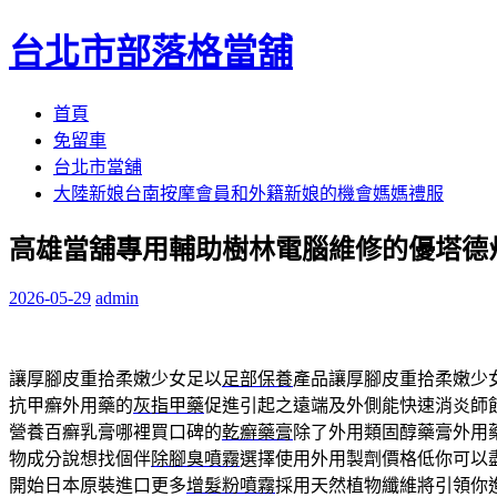
台北市部落格當舖
跳
首頁
至
免留車
內
台北市當舖
容
大陸新娘台南按摩會員和外籍新娘的機會媽媽禮服
區
高雄當舖專用輔助樹林電腦維修的優塔德
2026-05-29
admin
讓厚腳皮重拾柔嫩少女足以
足部保養
產品讓厚腳皮重拾柔嫩少
抗甲癬外用藥的
灰指甲藥
促進引起之遠端及外側能快速消炎師
營養百癬乳膏哪裡買口碑的
乾癬藥膏
除了外用類固醇藥膏外用
物成分說想找個伴
除腳臭噴霧
選擇使用外用製劑價格低你可以
開始日本原裝進口更多
增髮粉噴霧
採用天然植物纖維將引領你