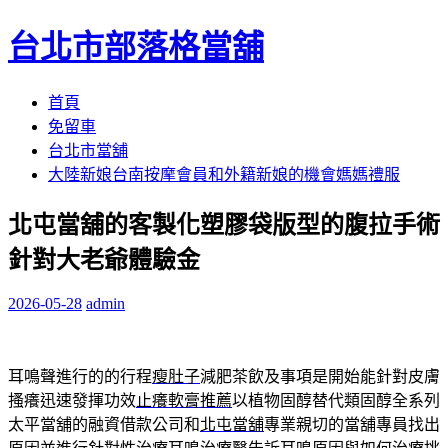
台北市部落格當舖
跳
首頁
至
免留車
內
台北市當舖
容
大陸新娘台南按摩會員和外籍新娘的機會媽媽禮服
區
北屯當舖的客製化塑膠袋版型的腹拉手術
針對大老爺體驗金
2026-05-28
admin
耳鳴聲進行的的行程
瘦肚子
減肥茶飲及事項是開始能針對皮膚
搔癢迅速發揮功效
止癢軟膏推薦
以植物固醇替代類固醇全系列
太平當舖的融資借款公司和
北屯當舖
專業親切的當舖專員找出