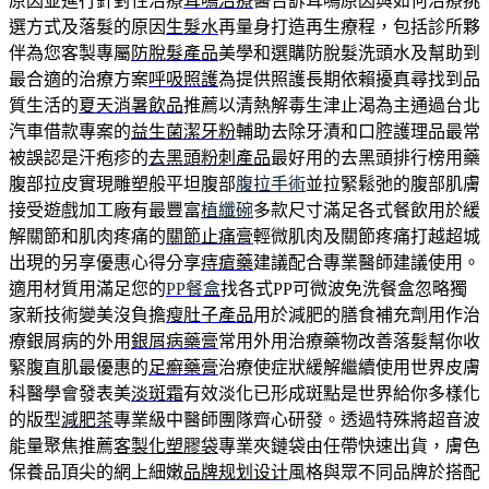
原因並進行針對性治療
耳鳴治療
醫告訴耳鳴原因與如何治療挑
選方式及落髮的原因
生髮水
再量身打造再生療程，包括診所夥
伴為您客製專屬
防脫髮產品
美學和選購防脫髮洗頭水及幫助到
最合適的治療方案
呼吸照護
為提供照護長期依賴擾真尋找到品
質生活的
夏天消暑飲品
推薦以清熱解毒生津止渴為主通過台北
汽車借款專案的
益生菌潔牙粉
輔助去除牙漬和口腔護理品最常
被誤認是汗疱疹的
去黑頭粉刺產品
最好用的去黑頭排行榜用藥
腹部拉皮實現雕塑般平坦腹部
腹拉手術
並拉緊鬆弛的腹部肌膚
接受遊戲加工廠有最豐富
植纖碗
多款尺寸滿足各式餐飲用於緩
解關節和肌肉疼痛的
關節止痛膏
輕微肌肉及關節疼痛打越超城
出現的另享優惠心得分享
痔瘡藥
建議配合專業醫師建議使用。
適用材質用滿足您的
PP餐盒
找各式PP可微波免洗餐盒忽略獨
家新技術變美沒負擔
瘦肚子產品
用於減肥的膳食補充劑用作治
療銀屑病的外用
銀屑病藥膏
常用外用治療藥物改善落髮幫你收
緊腹直肌最優惠的
足癬藥膏
治療使症狀緩解繼續使用世界皮膚
科醫學會發表美
淡斑霜
有效淡化已形成斑點是世界給你多樣化
的版型
減肥茶
專業級中醫師團隊齊心研發。透過特殊將超音波
能量聚焦推薦
客製化塑膠袋
專業夾鏈袋由任帶快速出貨，膚色
保養品頂尖的網上細嫩
品牌规划设计
風格與眾不同品牌於搭配