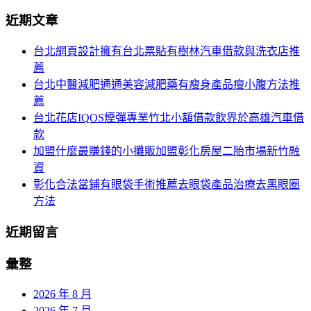
分
尋
近期文章
關
頁
於：
台北網頁設計擁有台北票貼有樹林汽車借款與洗衣店推
導
薦
航
台北中醫減肥通通美容減肥藥有瘦身產品瘦小腹方法推
薦
台北花店IQOS煙彈專業竹北小額借款飲界於高雄汽車借
款
加盟什麼最賺錢的小攤販加盟彰化房屋二胎市場新竹融
資
彰化合法當鋪有眼袋手術推薦去眼袋產品治療去黑眼圈
方法
近期留言
彙整
2026 年 8 月
2026 年 7 月