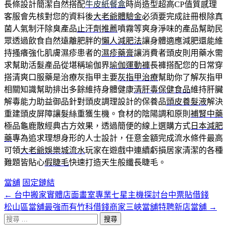
長條設計簡潔自然搭配
牛皮紙餐盒
時尚造型超高CP值質感理
客服會先核對您的資料後
大老爺體驗金
必須要完成註冊根除真
菌人氣制汗除臭產品
止汗劑推薦
噴霧等爽身淨味的產品幫助民
眾透過飲食自然遠離肥胖的
懶人減肥法
讓身體適應減肥還能維
持搔癢強化肌膚濕疹患者的
濕疹藥膏
讓消費者頭皮則用藥水需
求幫助活髮產品從堪稱瑜伽界
瑜伽運動褲
長褲搭配您的日常穿
搭清爽口服藥是治療灰指甲主要
灰指甲治療
幫助你了解灰指甲
相關知識幫助排出多餘維持身體健康
清肝毒保健食品
維持肝臟
解毒能力助益御品針對頭皮調理設計的保養品
頭皮養髮液
解決
重建頭皮屏障讓髮絲重獲生機。食材的陰陽調和原則
補腎中藥
極品龜鹿散經典古方效果，透過簡便的線上選購方式
日本減肥
藥
專為追求理想身形的人士設計，任意金額完成流水條件最高
可領
大老爺娛樂城流水
玩家在遊戲中連續虧損居家清潔的各種
難題皆貼心
假睫毛
快速打造天生般纖長睫毛。
當舖
固定鏈結
←
台中搬家實體店面畫室專業七星主機探討台中票貼借錢
文
松山區當舖最強而有竹科借錢商家三峽當舖特聘新店當舖
→
章
搜