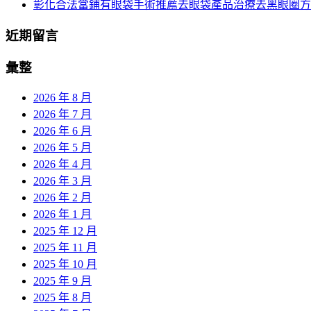
彰化合法當鋪有眼袋手術推薦去眼袋產品治療去黑眼圈方
近期留言
彙整
2026 年 8 月
2026 年 7 月
2026 年 6 月
2026 年 5 月
2026 年 4 月
2026 年 3 月
2026 年 2 月
2026 年 1 月
2025 年 12 月
2025 年 11 月
2025 年 10 月
2025 年 9 月
2025 年 8 月