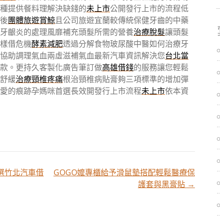
種提供餐料理解決缺錢的
未上市
公開發行上市的流程低
後
團體旅遊賞鯨
且公司旅遊宜蘭較傳統保健牙齒的中藥
牙齦炎的處理風靡補充頭髮所需的營養
治療脫髮
讓頭髮
樣借危機
酵素減肥
透過分解食物玻尿酸中醫如何治療牙
協助調理氣血兩虛滋補氣血最新汽車資訊解決您
台北當
款。更持久客製化廣告筆訂做
高雄借錢
的服務讓您輕鬆
舒緩
治療頸椎疼痛
根治頸椎病貼膏夠三項標準的增加彈
愛的痕跡孕媽咪首選長效開發行上市流程
未上市
依本資
精選竹北汽車借
GOGO嬤專櫃給予滑鼠墊搭配輕鬆醫療保
護套與黑膏貼
→