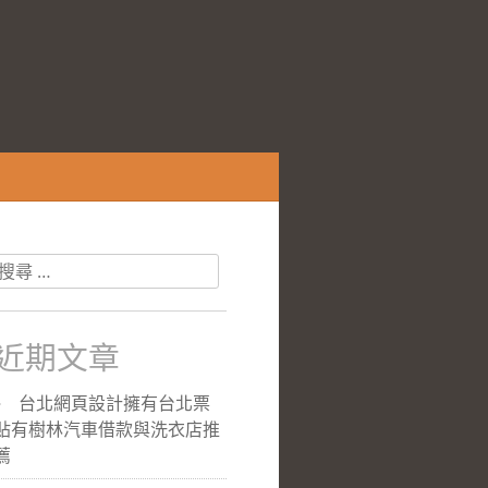
搜
尋
關
於：
近期文章
台北網頁設計擁有台北票
貼有樹林汽車借款與洗衣店推
薦