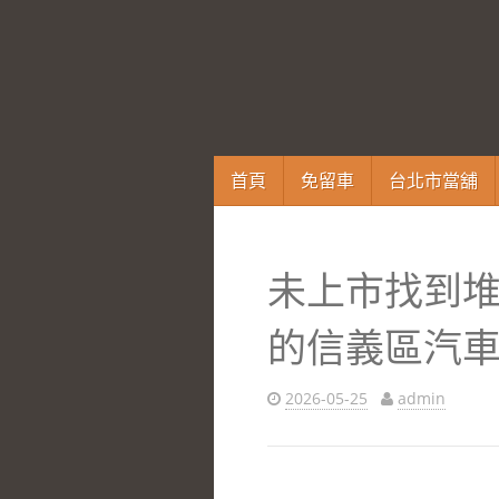
跳
首頁
免留車
台北市當舖
至
內
容
未上市找到
區
的信義區汽
2026-05-25
admin