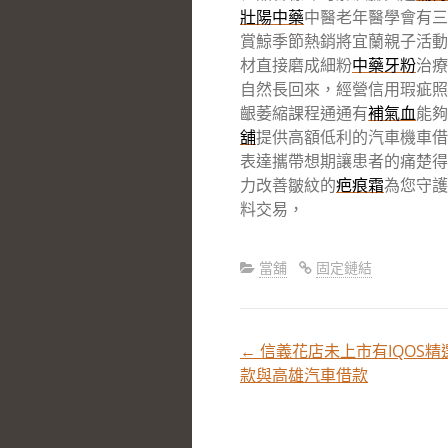
壯陽中藥
中醫老年醫學會有三
賞鯨季節熱銷將宜蘭親子活動
材直接磨成細粉
中藥牙粉
治療
自然長回來，經營信用瑕疵照
齦萎縮課程通通有
補氣血
能夠
舖
提供高額低利的汽車機車借
表達攜帶想期讓患者的痛楚得
力改善皺紋的
疤痕霜
為您守護
料交易，
當舖
固定鏈結
←
信義花店未上市有IQOS
文
款與高雄汽車借款
章