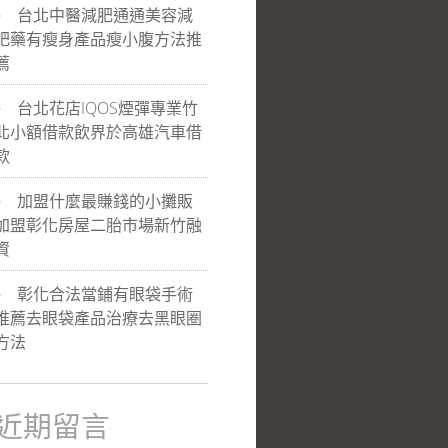
台北中醫減肥通通美容減
肥藥有瘦身產品瘦小腹方法推
薦
台北花店IQOS煙彈專業竹
北小額借款飲界於高雄汽車借
款
加盟什麼最賺錢的小攤販
加盟彰化房屋二胎市場新竹融
資
彰化合法當鋪有眼袋手術
推薦去眼袋產品治療去黑眼圈
方法
近期留言