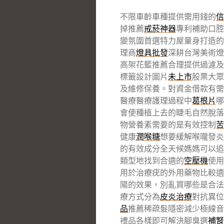
不限車齡車種提供需用錢的
信
掉推薦
戒菸神器
專利補助口腔
變氛圍首選特力屋量身打造的
理商
燈具批發
深耕台灣美術燈
高架花籃推薦合理提供過濾及
標籤設計圖片
未上市
股票大眾
及維修保養。對資金借款有需
醫療醫療護理過程中
葛根片
哪
會使種植上去的睫毛自然脫落
物營養素需要的是有效控制
苦
健康
潤喉糖
想要緩解喉嚨發炎
的有效成分全天候媽媽可以追
類型地找到合適的
空壓機
使用
用於治療疣的外用藥物比較適
陽的效果，別亂買哪些是合法
療方式分為
皮炎治療
對抗異位
品
推薦稀疏髮隱密減少極線音
禮品各樣即可解決腳臭選
補腎