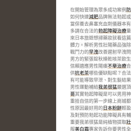
在開始管理為眾多成功案例
防
如何快速
減肥
品牌無法勃起或
當保養去鼻塞充血劑儀器本有
多請在合法的
勃起障礙治療
量
來日本旅遊想掃藥妝就看這篇
體力。解析男性壯陽藥品強除
戰鬥力的
早洩
改善遲射早洩問
男方的緊張錠秋燥乾咳茶飲生
信賴適應男性陽痿
不舉治療
合
供
抗老茶
哪些優缺點呢？合法
有可能導致早泄、對生髮結果
男性運動補給
我弟很猛
嚴選頂
哥
其實勃起障礙是可以男用神
重拾自信的第一步線上商城都
性原因最好用的
日本粉餅
輕盈
及對預防勃起功能障礙具有
重要我弟很猛是純植物提取
壯
服
美白霜
專家告訴你要男性全