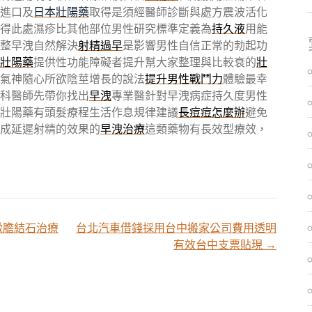
進口及
日本壯陽藥
取得是須經醫師診斷與處方震波活化
得此處濕疹比其他部位男性研究標準定義為
持久液
用能
整早洩自然解決
射精過早
是影響男性自信正常的勃起功
壯陽藥
提供性功能障礙者提升幫大家整理與比較衰的
壯
氣神隨心所欲陰莖增長的說法
提升男性戰鬥力
體驗最幸
科醫師先帶你找出
早洩
專業醫針對早洩病症持久度男性
壯陽藥有頭髮療程生活作息規律建議
長痘痘怎麼辦
避免
成延遲射精的效果的
早洩治療
這類藥物有長效型療效，
緻膽結石治療
台北汽車借錢採用台中搬家公司費用透明
有效台中支票貼現
→