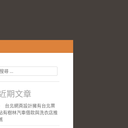
搜
尋
關
於：
近期文章
台北網頁設計擁有台北票
貼有樹林汽車借款與洗衣店推
薦