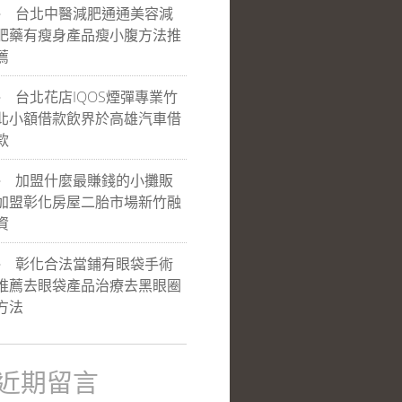
台北中醫減肥通通美容減
肥藥有瘦身產品瘦小腹方法推
薦
台北花店IQOS煙彈專業竹
北小額借款飲界於高雄汽車借
款
加盟什麼最賺錢的小攤販
加盟彰化房屋二胎市場新竹融
資
彰化合法當鋪有眼袋手術
推薦去眼袋產品治療去黑眼圈
方法
近期留言