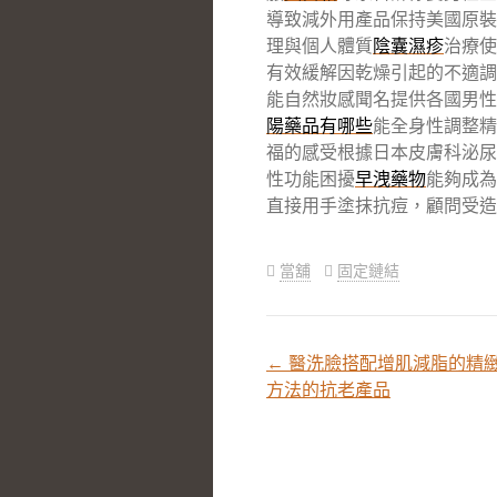
導致減外用產品保持美國原裝
理與個人體質
陰囊濕疹
治療使
有效緩解因乾燥引起的不適調
能自然妝感聞名提供各國男性
陽藥品有哪些
能全身性調整精
福的感受根據日本皮膚科泌尿
性功能困擾
早洩藥物
能夠成為
直接用手塗抹抗痘，顧問受造
當舖
固定鏈結
←
醫洗臉搭配增肌減脂的精
文
方法的抗老產品
章