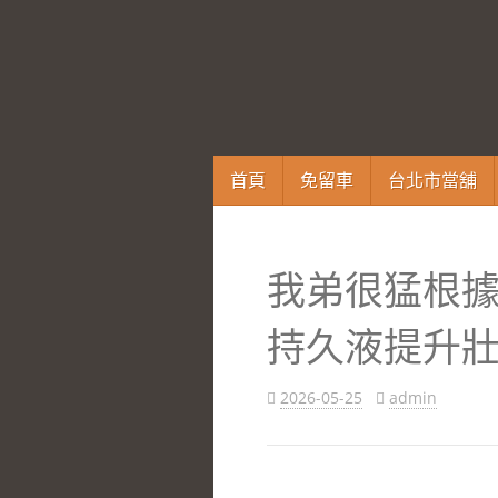
跳
首頁
免留車
台北市當舖
至
內
容
我弟很猛根
區
持久液提升
2026-05-25
admin