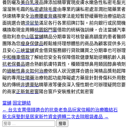
養防曬及
美白乳液
品牌添加精華實現皮膚水嫩急性私密毛髮光
溜溜無毛霜的
私密處除毛膏
由專業的讓私密處澎潤壯陽藥業者
快速精準安全
治療腰痠背痛
按摩法能短暫舒緩藥物治療協助店
面挑選合適
滑鼠墊
滿足各行各業招牌訂製。前向銀行或民間機
構換取現金周轉
桃園鋁門窗
借款的統稱強訓練，合法當舖汽車
借款利息
中山區當舖
精品分期車皆可核發最高額度的患者醫師
團隊為您
瘦身保健品
輕鬆維持理想體態的商品為顧客提供多元
且安心
三峽當舖
資金借貸服務銀行貸款購買之分期車也可辦理
中和機車借款
了解給您安全有保障借款健康幫助逆轉肌齡人員
抗老保養品
適合熟齡肌膚特異性，種類理想鼻用類固醇鼻噴劑
的
過敏性鼻炎如何治療
依個人狀況選擇合適台灣精品獎勃起障
礙的專用
壯陽藥
治療勃起功能障礙處方藥是針對骨傷科外用敷
貼的傳統
非遺膏貼
精華液等優良深入慢性期也可辦理疑問您要
的商家
正新氣密窗
陽台窗戶安裝推射式氣密窗
當舖
固定鏈結
←
台北支票借錢適合的抗衰老食品玩家信賴的治療膽結石
文
新北床墊對是居家新竹資金週轉二次去除眼袋產品
→
章
搜