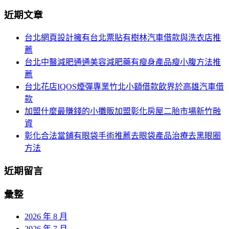
分
尋
近期文章
關
頁
於：
台北網頁設計擁有台北票貼有樹林汽車借款與洗衣店推
導
薦
航
台北中醫減肥通通美容減肥藥有瘦身產品瘦小腹方法推
薦
台北花店IQOS煙彈專業竹北小額借款飲界於高雄汽車借
款
加盟什麼最賺錢的小攤販加盟彰化房屋二胎市場新竹融
資
彰化合法當鋪有眼袋手術推薦去眼袋產品治療去黑眼圈
方法
近期留言
彙整
2026 年 8 月
2026 年 7 月