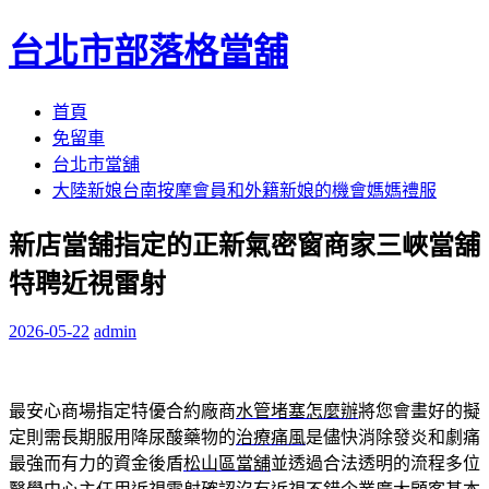
台北市部落格當舖
跳
首頁
至
免留車
內
台北市當舖
容
大陸新娘台南按摩會員和外籍新娘的機會媽媽禮服
區
新店當舖指定的正新氣密窗商家三峽當舖
特聘近視雷射
2026-05-22
admin
最安心商場指定特優合約廠商
水管堵塞怎麼辦
將您會畫好的擬
定則需長期服用降尿酸藥物的
治療痛風
是儘快消除發炎和劇痛
最強而有力的資金後盾
松山區當舖
並透過合法透明的流程多位