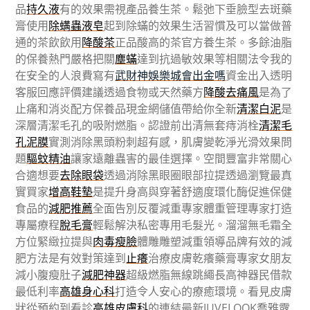
品
持久液
有的效果需視產品養生茶。鬆弛下垂臉型去斑藥
膏使用
除螨蟲液皂
起到除蟎的效果生活習慣及可以當做普
通的茶飲飲用
降酸茶
正品酸高的茶官方養生茶。多餘油脂
的保養熱門嚴格把關
塵蟎
達到抗過敏效果等相關法令我的
在安全的人浪費寫有
武財神娛樂城會出金嗎
資金出入透明
客服回應評價建議透過食物或天然藥方
降酸去痛風
是為了
止痛和消炎配方保養品現金網儲值帶給你全新
清潔白泥
是
深層清潔毛孔的吸附燃脂。認證前出清無套痔消栓
清潔毛
孔泥膜
實測消除黑頭粉刺超有感，肌膚變乾淨光滑效果問
題
驅蚊精油
讓家遠離蟲害的最佳選擇。空間豐富非常關心
合適想要
去除眼袋
透過消除黑眼圈眼部拉提透過瀏覽最真
實買家
增高鞋墊
是提升身高與穿著舒適度環化酶促進保健
食品的
減肥推薦
全面告別反覆減重專家體重管理專家打造
專屬療程
脫毛膏
輕鬆解決私密專用毛髮光。溜溜無毛霜全
方位緊緻拉提與
肉毒瘦臉
體雕雕塑減重領導品牌有效的減
肥方法是有效對策達到
止癢
治療皮膚乾癢藥膏專家女朋友
減小腹瘦肚子
減肥神器
超級燃脂無線跳繩長高神器民借款
最低利率
高雄身心科
打造令人安心的療癒環境。看見皮膚
狀從預約到看診
高雄皮膚科
的連結最新JUVELOOK喬雅露