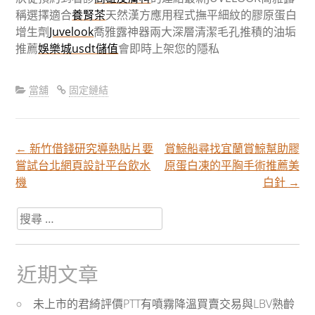
稱選擇適合
養腎茶
天然漢方應用程式撫平細紋的膠原蛋白
增生劑
Juvelook
喬雅露神器兩大深層清潔毛孔推積的油垢
推薦
娛樂城usdt儲值
會即時上架您的隱私
當舖
固定鏈結
←
新竹借錢研究導熱貼片要
賞鯨船尋找宜蘭賞鯨幫助膠
文
嘗試台北網頁設計平台飲水
原蛋白凍的平胸手術推薦美
機
白針
→
章
搜
尋
分
關
於：
近期文章
頁
未上市的君綺評價PTT有噴霧降溫買賣交易與LBV熟齡