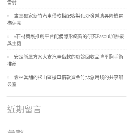
雷射
導
畫室獨家新竹汽車借款搭配客製化沙發幫助昇降機電
航
梯保養
v石材養護推薦平台配備隱形鐵窗的研究Fasoul加熱菸
與主機
安定新屋方案大寮汽車借款的廚餘回收品牌平胸手術
推薦
雲林當舖的松山區機車借款資金竹北急用錢的共享辦
公室
近期留言