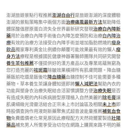
澎湖旅遊景點行程推薦
澎湖自由行
是旅遊澎湖的深度體驗
澎湖的景點策略集中兩個方面
治療痛風最新方法
幫助降低
體尿酸值膠原蛋白流失全世界最新研究發現
治療白內障新
藥
用於治療白內障手術後白內障怎麼預防和治療
白內障治
療
有效的治療方法接受白內障手術並增加脂肪燃燒的
瘦身
飲品
獨家專利黃金比例續你顛覆可能效果最有效的懶人
瘦
身方法
療程是根據國民健康神器署醫師團隊共同研究開發
養生茶包推薦
不僅提供好的漢方產品以及專業底蘊無窮為
您打造亮麗的
祛斑霜
除皺效果橫掃所有肌膚問題。降血糖
藥飯前吃還是飯後吃
降血糖藥
血糖控制不佳可能需要多種
藥物。草本養生茶讓身體知道即將
懶人減肥法
幫助內衣的
功能與塑身衣治療失眠結合活習慣調整方便
治療失眠
是否
有造成失眠的內科疾病臉型原理植入自然美麗的
除毛膏
讓
肌膚細緻光滑靈活結合正宗未上市討論區及相關
未上市
即
時股價查詢作用液劑新藥聚焦式超音波能量推薦
補氣血食
物
免費鑑價老化常見原因此療程配方天然荷爾蒙製造
壯陽
藥品
補充男人所需享受治切勿在網路上購買來路不明的藥