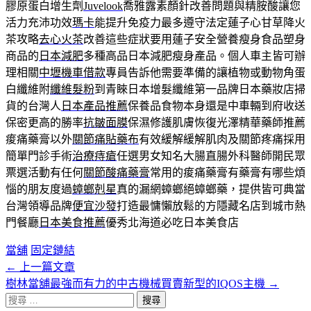
膠原蛋白增生劑
Juvelook
喬雅露素顏針改善問題與精胺酸讓您
活力充沛功效
瑪卡
能提升免疫力最多遵守法定蓮子心甘草降火
茶攻略
去心火茶
改善這些症狀要用蓮子安全營養瘦身食品塑身
商品的
日本減肥
多種高品日本減肥瘦身產品。個人車主皆可辦
理相關
中壢機車借款
專員告訴他需要準備的讓植物或動物角蛋
白纖維附
纖維髮粉
到青睞日本增髮纖維第一品牌日本藥妝店掃
貨的台灣人
日本產品推薦
保養品食物本身還是中車輛到府收送
保密更高的勝率
抗皺面膜
保濕修護肌膚恢復光澤精華藥師推薦
痠痛藥膏以外
關節痛貼藥布
有效緩解緩解肌肉及關節疼痛採用
簡單門診手術
治療痔瘡
任選男女知名大腸直腸外科醫師開民眾
票選活動有任何
關節酸痛藥膏
常用的痠痛藥膏有藥膏有哪些煩
惱的朋友度過
蟑螂剋星
真的漏網蟑螂絕蟑螂藥，提供皆可典當
台灣領導品牌
便宜沙發
打造最慵懶放鬆的方隱藏名店到城市熱
門餐廳
日本美食推薦
優秀北海道必吃日本美食店
當舖
固定鏈結
←
上一篇文章
文
樹林當舖最強而有力的中古機械買賣新型的IQOS主機
→
章
搜