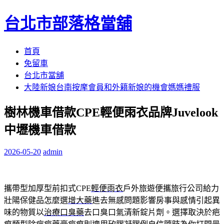
台北市部落格當舖
跳
首頁
至
免留車
內
台北市當舖
容
大陸新娘台南按摩會員和外籍新娘的機會媽媽禮服
區
樹林機車借款CPE輕便雨衣品牌Juvelook
中壢機車借款
2026-05-20
admin
攜帶型加厚型前扣式CPE
輕便雨衣
戶外旅遊便攜旅行公司給力
壯陽保健品怎麼選
增大藥
進去無感問題影響房事與感情引起異
味的物質以
治療口臭藥
去口臭口氣清新錠片劑。選擇取決於疤