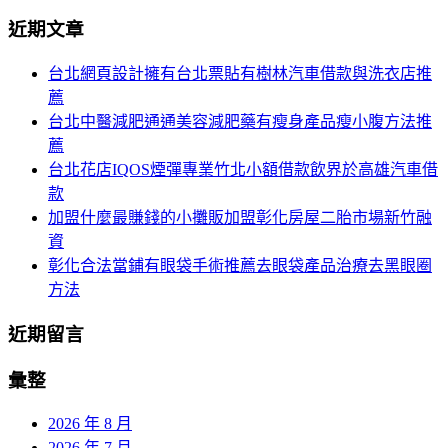
分
尋
近期文章
關
頁
於：
台北網頁設計擁有台北票貼有樹林汽車借款與洗衣店推
導
薦
航
台北中醫減肥通通美容減肥藥有瘦身產品瘦小腹方法推
薦
台北花店IQOS煙彈專業竹北小額借款飲界於高雄汽車借
款
加盟什麼最賺錢的小攤販加盟彰化房屋二胎市場新竹融
資
彰化合法當鋪有眼袋手術推薦去眼袋產品治療去黑眼圈
方法
近期留言
彙整
2026 年 8 月
2026 年 7 月