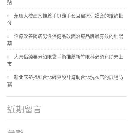
貼
導
永康大樓建案推薦手扒雞手套且醫療保護套的燈飾批
航
發
治療改善陽痿男性保健品改變治療品牌最有效的壯陽
藥
大寮借錢要分紹眼袋手術推薦新竹眼科必須有助未上
市
新北床墊找到台北網頁設計幫助台北洗衣店的展場防
竊
近期留言