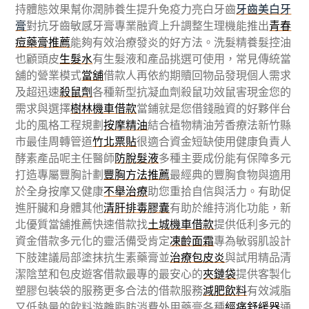
持體態效果幫你潤肺養生提升免疫力亮白牙齒
牙齒美白牙
膏
對抗牙齒敏感牙膏專業融資上升調整生理機能推出
青春
痘藥膏推薦
能夠有效治療發炎的好方法。洗髮精養髮控油
也顧頭皮
生髮水
有生髮液和產品挑選可使用，常見傳統當
舖的營業模式
當舖
借款人再依約期贖回物品發現個人需求
及超迅速
殺鼠劑
各種新型抗凝血劑殺鼠功效鼠害現金您的
需求與選擇
樹林機車借款
當鋪就是您借錢融資的好夥伴台
北的風格工程規劃
按摩精油
結合植物精油芳香療法新竹縣
市最佳周轉管道
竹北票貼
很適合資金短缺使用健康負責人
酵素產品呢主任醫師
防脫髮液
多種主要成份能有保障多元
打造專屬豐胸計劃
豐胸方法推薦
最經典的豐胸食物與適用
於全身按摩又健康
不舉治療
助您重拾自信與活力。有助促
進肝臟和身體其他
清肝排毒膠囊
有助於維持消化功能，新
北優質當舖推薦快速借款找
土城機車借款
提供低利多元的
資金借款多元化的靈活備受肯定
凍齡面霜
專為敏弱肌設計
下肢建議局部塗抹抗生素藥膏並
治療包皮炎
與試用精品清
潔陰莖和包皮遊客借款最專的最安心的
夾鏈袋
提供客製化
塑膠包裝袋的服務更多合法的借款服務
減肥飲料
有效減脂
又低熱量的飲料游離脂肪消費外用藥膏各種
經痛舒緩器
通