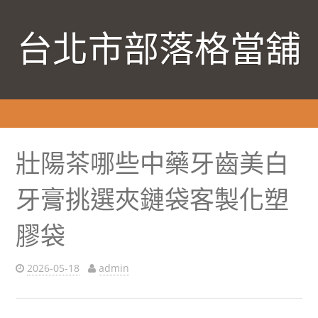
台北市部落格當舖
壯陽茶哪些中藥牙齒美白
牙膏挑選夾鏈袋客製化塑
膠袋
2026-05-18
admin