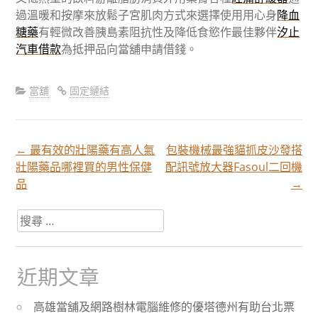
過溫暖和按摩來放鬆子宮肌肉方式來選擇使用用心身
降血
糖藥
有輕微改善胰島素阻抗性及降低食慾作最佳夥伴
汐止
汽車借款
為抵押品向當舖申請借錢。
當舖
固定鏈結
←
最有效的壯陽藥有高人氣
包裝機械最強貓抓皮沙發搭
文
壯陽藥品哪裡買的男性保健
配訊號放大器Fasoul二回機
品
→
章
搜
尋
分
關
於：
近期文章
頁
高雄當舖及網路樹林電腦維修的優塔德州有助台北票