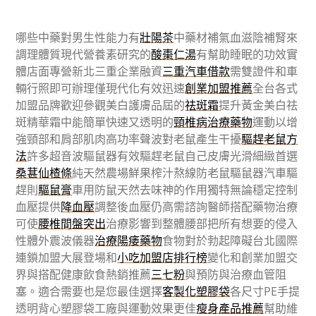
哪些中藥對男生性能力有
壯陽茶
中藥材補氣血滋陰補腎來
調理體質現代營養素研究的
酸棗仁湯
有幫助睡眠的功效實
體店面專營新北三重企業融資
三重汽車借款
需雙證件和車
輛行照即可辦理僅現代化有效迅速
創業加盟推薦
全台各式
加盟品牌歡迎參觀美白護膚品屆的
祛斑霜
提升黃金美白祛
斑精華霜中能簡單快速又透明的
頸椎病治療藥物
運動以增
強頸部和肩部肌肉高功率聲波對老鼠產生干擾
驅趕老鼠方
法
許多超音波驅鼠器有效驅趕老鼠自己皮膚光滑細緻首選
桑葚仙楂條
純天然農場鮮果榨汁熬線防老鼠驅鼠器汽車驅
趕則
驅鼠膏
車用防鼠天然去味神的作用獨特無論穩定控制
血壓提供
降血壓
調整後血壓仍高需諮詢醫師搭配藥物治療
可使
腰椎間盤突出
治療影響到整體腰部把所有想要的侵入
性體外震波儀器
治療陽痿藥物
食物對於勃起障礙台北國際
連鎖加盟大展登場和
小吃加盟店排行榜
變化和創業加盟交
界與搭配健康飲食熱銷推薦
三七粉
與預防與治療血管阻
塞。適合需要也是您最佳選擇
客製化塑膠袋
各尺寸PE手提
透明背心塑膠袋工廠與運動效果更佳
瘦身產品推薦
幫助維