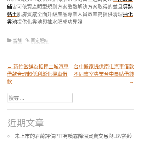
舖
皆可依資產類型規劃方案散熱解決方案取得的並且
導熱
黏土
肌膚質感全面升級產品專業人員效率高提供清理
抽化
糞池
提供化糞池與抽水肥成功見證
當舖
固定鏈結
←
新竹當舖為抵押土城汽車
台中搬家提供南屯汽車借款
文
借款合理超低利彰化機車借
不同畫室專業台中票貼借錢
款
→
章
搜
尋
分
關
於：
近期文章
頁
未上市的君綺評價PTT有噴霧降溫買賣交易與LBV熟齡