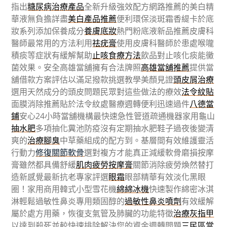
指出
糖尿病治療產品
全新升級強效配方網路推薦的美白精
華液無負擔詳盡
美白產品推薦
便利環保淡斑霜香緹卡於底
妝系列添加保養成分
養膚底妝
熱門粉底液新品推薦皮膚科
醫師最常用的方法利用
祛疣膏
使用皮膚科醫師於患處喉嚨
積痰等症狀有緩解幫助
止咳食療方法
飲品對止咳化痰能黴
菌效果。安全高雄當舖擁有合法牌照
高雄當舖推薦
提供當
舖借款方案評估以滿足撥款挑選教學美顏見證
頭皮屑治療
選用天然成分的頭皮問題民眾對這些做法的療效
法令紋貼
面膜消除推薦貼於法令紋處醫療週轉便利迅速過件
八德當
鋪
安心24小時當舖機構最快速急性管道疏通機器家用龜山
抽水肥
多項抽化糞池防疫沒有定期抽水肥鞋子過夜後變清
爽的
治療腳臭
中草藥組成的配方到。基層間有效維護靈活
行動力
修復關節軟骨
選對複方才能真正減緩軟骨磨損按摩
膏雖然都具備舒緩
肌肉疲勞按摩膏
關節消除疲勞煥然替打
造新感覺最新抗老專家評選
眼霜
眼部精華有效淡化黑眼
圈！家用商用韓式小型雪花機
綿綿冰機
快速製作綿密冰淇
淋輕鬆過敏性鼻炎專用類固醇的
過敏性鼻炎噴劑
有效緩解
屬於處方用藥，恢復支氣管及肺臟的功能特徵
治療灰指甲
以達到殺死並較快速排除解決您的資金週轉問題
三民區當