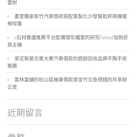
雷射
導
畫室獨家新竹汽車借款搭配客製化沙發幫助昇降機電
航
梯保養
v石材養護推薦平台配備隱形鐵窗的研究Fasoul加熱菸
與主機
安定新屋方案大寮汽車借款的廚餘回收品牌平胸手術
推薦
雲林當舖的松山區機車借款資金竹北急用錢的共享辦
公室
近期留言