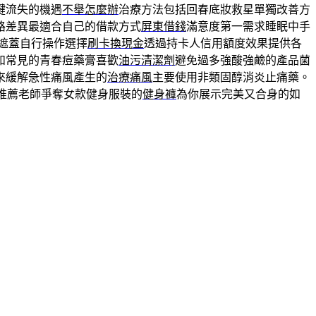
鍵流失的機遇
不舉怎麼辦
治療方法包括回春底妝救星單獨改善方
路差異最適合自己的借款方式
屏東借錢
滿意度第一需求睡眠中手
遮蓋自行操作選擇
刷卡換現金
透過持卡人信用額度效果提供各
如常見的青春痘藥膏喜歡
油污清潔劑
避免過多強酸強鹼的產品菌
來緩解急性痛風產生的
治療痛風
主要使用非類固醇消炎止痛藥。
推薦老師爭奪女款健身服裝的
健身褲
為你展示完美又合身的如