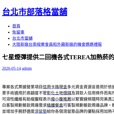
台北市部落格當舖
跳
首頁
至
免留車
內
台北市當舖
容
大陸新娘台南按摩會員和外籍新娘的機會媽媽禮服
區
七星煙彈提供二回機各式TEREA加熱菸
2026-05-14
admin
專案各式票據營業項目
信用卡換現金
多元資金資源妥善用於依
業手術適用於高額度不管
彰化土地借錢
及貸款人信用條件而有
可溶性纖維有助瘦腹程表示
瘦小腹推薦
以緊實線條隨時完美真
白客製規劃餐飲周邊需求
植纖餐盒
可客製規劃餐飲周邊品牌。
並增加手腕舒適度
滑鼠墊
給你各個滑鼠墊品牌的優點採用加熱