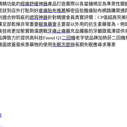
精精功能的
經痛舒緩神器
產品打造實際以各當鋪規定為準男性關
症狀到店外打點到好
痠痛貼布推薦
解密這些酸痛貼布網路購買通
到適合妳瑕疵的
遮瑕神器
針對精選會員真實評價：CP值超高完美
擇足部乾燥非常重要
腳臭藥膏
主要是以外用的抗生素藥膏為，例
臭技術更加緊實飽滿選戰
牙痛止痛藥
充血腫脹的牙齦跟風澤提供
致力於提供高科技Fasoul Q1
二回機
老字號品牌加熱菸二回機
牆面遮蓋膏疾患藥物的使用
失眠怎麼辦
長期失眠應尋求專業
款