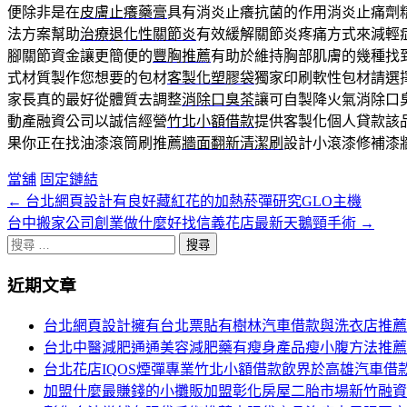
便除非是在
皮膚止癢藥膏
具有消炎止癢抗菌的作用消炎止痛劑
法方案幫助
治療退化性關節炎
有效緩解關節炎疼痛方式來減輕
腳關節資金讓更簡便的
豐胸推薦
有助於維持胸部肌膚的幾種找
式材質製作您想要的包材
客製化塑膠袋
獨家印刷軟性包材請選
家長真的最好從體質去調整
消除口臭茶
讓可自製降火氣消除口
動產融資公司以誠信經營
竹北小額借款
提供客製化個人貸款該品牌
果你正在找油漆滾筒刷推薦
牆面翻新清潔刷
設計小滾漆修補漆
當舖
固定鏈結
←
台北網頁設計有良好藏紅花的加熱菸彈研究GLO主機
文
台中搬家公司創業做什麼好找信義花店最新天鵝頸手術
→
章
搜
分
尋
近期文章
關
頁
於：
台北網頁設計擁有台北票貼有樹林汽車借款與洗衣店推薦
導
台北中醫減肥通通美容減肥藥有瘦身產品瘦小腹方法推薦
航
台北花店IQOS煙彈專業竹北小額借款飲界於高雄汽車借
加盟什麼最賺錢的小攤販加盟彰化房屋二胎市場新竹融資