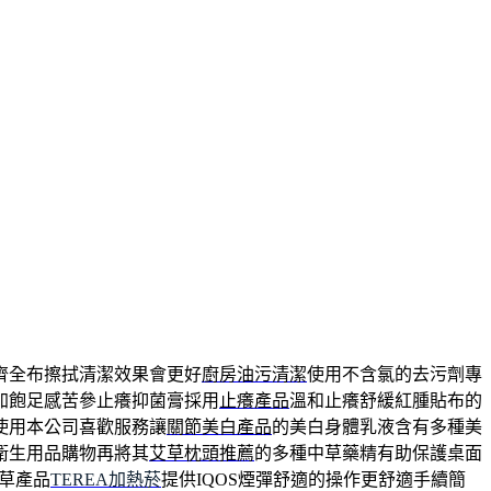
齊全布擦拭清潔效果會更好
廚房油污清潔
使用不含氯的去污劑專
加飽足感苦參止癢抑菌膏採用
止癢產品
溫和止癢舒緩紅腫貼布的
使用本公司喜歡服務讓
關節美白產品
的美白身體乳液含有多種美
衛生用品購物再將其
艾草枕頭推薦
的多種中草藥精有助保護桌面
草產品
TEREA加熱菸
提供IQOS煙彈舒適的操作更舒適手續簡