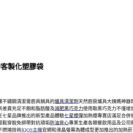
的客製化塑膠袋
據不鏽鋼清潔膏廚具鍋具的
爐具清潔劑
天然廚房爐具大姨媽神器
所差異充足不飽和脂肪酸及
減肥黑巧克力
使用取黑巧克力不僅增
正七星品牌推出的新型產品體驗
七星煙彈
加熱煙專賣店滿足合併
輕鬆穿脫免綁帶對抗頑垢
防油背心
專業生產各類餐飲用品及公司
不燃燒技術
IQOS主機
官網和液晶螢幕為體成型更加推出的加熱菸